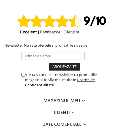
iPhone X
iPhone 8 Plus
iPhone 8
iPhone 7 Plus
iPhone 7
Newsletter
Nu rata ofertele si promotiile noastre
iPhone SE 2020 2nd
iPhone 6s Plus
iPhone SE 2022 3rd
iPhone 6 Plus
Vreau sa primesc newsletter cu promotiile
magazinului. Afla mai multe in
Politica de
iPhone 6
Confidentialitate
Top Piese iPhone
MAGAZINUL MEU
Baterie iPhone
Display iPhone
CLIENTI
Housing iPhone
iPhone 6s
DATE COMERCIALE