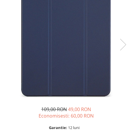
A2159 (Retina 13” 2019)
A2251 (Retina 13” 2020)
A2289 (Retina 13” 2020)
A2338 (M1/M2 13” 2020-2022)
A2442 (M1 14” 2021)
A2485 (M1 16” 2021)
A2779 (M2 14” 2023)
A2918 (M3 14” 2023)
A2992 (M3 14” 2023)
Top Piese Mac
Baterii MacBook
Placi de baza
Incarcatoare MacBook
Display MacBook
109,00 RON
49,00 RON
Tastatura MacBook
Economisesti:
60,00
RON
MacBook Air
A1369 (13” 2010-2011)
Garantie:
12 luni