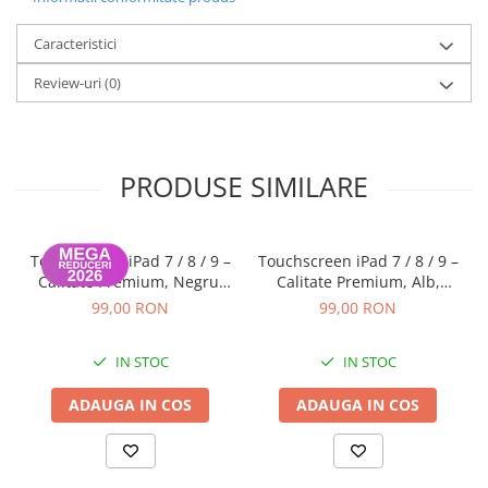
iPhone 13 Pro Max
Caracteristici
iPhone 13 Pro
Review-uri
(0)
iPhone 13
iPhone 13 mini
iPhone 12 Pro Max
PRODUSE SIMILARE
iPhone 12 Pro
iPhone 12
iPhone 12 mini
Touchscreen iPad 7 / 8 / 9 –
Touchscreen iPad 7 / 8 / 9 –
Calitate Premium, Negru,
Calitate Premium, Alb,
iPhone 11 Pro Max
Garanție 12 luni
Garanție 12 luni
99,00 RON
99,00 RON
iPhone 11 Pro
iPhone 11
IN STOC
IN STOC
iPhone XS Max
ADAUGA IN COS
ADAUGA IN COS
iPhone XS
iPhone XR