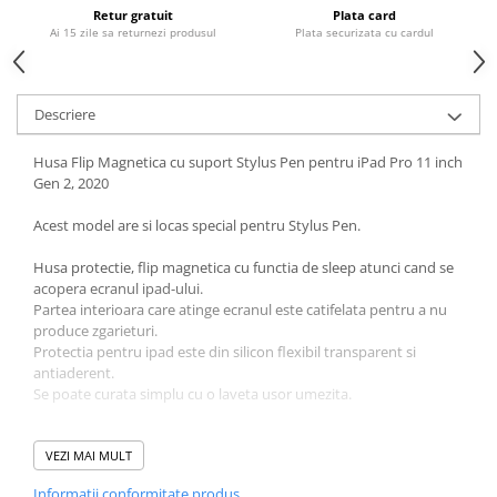
Piese & Accesorii iPhone
Retur gratuit
Plata card
Ai 15 zile sa returnezi produsul
Plata securizata cu cardul
iPhone 16 Pro Max
iPhone 16 Pro
iPhone 17 Pro
Descriere
iPhone 15 Pro Max
Husa Flip Magnetica cu suport Stylus Pen pentru iPad Pro 11 inch
iPhone 16 Plus
Gen 2, 2020
iPhone 17
Acest model are si locas special pentru Stylus Pen.
iPhone 15 Pro
Husa protectie, flip magnetica cu functia de sleep atunci cand se
iPhone 16
acopera ecranul ipad-ului.
Partea interioara care atinge ecranul este catifelata pentru a nu
iPhone 15 Plus
produce zgarieturi.
iPhone 15
Protectia pentru ipad este din silicon flexibil transparent si
antiaderent.
iPhone 14 Pro Max
Se poate curata simplu cu o laveta usor umezita.
iPhone 14 Pro
Husa este compatibila cu:
iPhone 14 Plus
- iPad Pro 11” Generatia 2 - 2020
VEZI MAI MULT
iPhone 14
Informatii conformitate produs