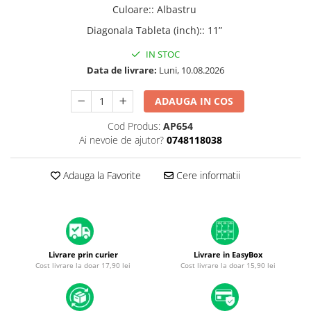
A1370 (11” 2010-2011)
Culoare:
:
Albastru
A1465 (11” 2012-2015)
Diagonala Tableta (inch):
:
11”
A1466 (13” 2012-2017)
IN STOC
A1932 (13” 2018-2019)
Data de livrare:
Luni, 10.08.2026
A2179 (13” 2020)
A2337 (M1 13” 2020)
ADAUGA IN COS
A2681 (M2 13” 2022)
Cod Produs:
AP654
A2941 (M2 15” 2023)
Ai nevoie de ajutor?
0748118038
A3113 (M3 13” 2024)
A3240 (M4 13” 2025)
Adauga la Favorite
Cere informatii
MacBook Pro
A1278 (Unibody 13” 2009-2012)
A1286 (Unibody 15” 2008-2012)
A1297 (Unibody 17” 2009-2011)
Livrare prin curier
Livrare in EasyBox
MacBook
Cost livrare la doar 17,90 lei
Cost livrare la doar 15,90 lei
A1342 (Unibody 13” 2009-2010)
A1534 (Retina 12” 2015-2017)