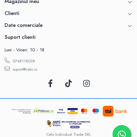
Magazinul meu
Clienti
Date comerciale
Suport clienti
Luni - Vineri: 10 - 18
0748118038
suport@celo.ro
Celo Individual Trade SRL