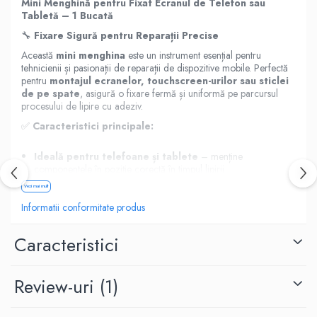
Mini Menghină pentru Fixat Ecranul de Telefon sau
Housing iPhone
Tabletă – 1 Bucată
iPhone 6s
🔧
Fixare Sigură pentru Reparații Precise
Această
mini menghina
este un instrument esențial pentru
tehnicienii și pasionații de reparații de dispozitive mobile. Perfectă
pentru
montajul ecranelor, touchscreen-urilor sau sticlei
de pe spate
, asigură o fixare fermă și uniformă pe parcursul
procesului de lipire cu adeziv.
✅
Caracteristici principale:
Ideală pentru telefoane și tablete
– menține
componentele în poziție corectă în timpul lipirii
Material rezistent:
combinație de
oțel și cauciuc
Vezi mai mult
pentru durabilitate și protecție împotriva deteriorărilor
Informatii conformitate produs
Presiune uniformă
, evitând formarea bulelor sau
desprinderea adezivului
Caracteristici
Design compact și ușor de utilizat
📦
Pachetul conține:
Review-uri
(1)
1x Mini Menghină pentru Fixare
📐
Specificații: