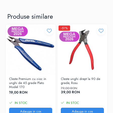
Material:
Oțel + Cauciuc
Dimensiune:
68.5 x 25.5 x 17.7 mm
Produse similare
Greutate:
60 grame
📌
Un instrument practic și eficient pentru reparații
profesionale sau DIY!
-51%
📢
Fixare precisă și sigură pentru reparații de calitate!
🚀
Cleste Premium cu cioc in
Cleste unghi drept la 90 de
unghi de 45 grade Plato
grade, Rosu
Model 170
79,00 RON
39,00 RON
19,00 RON
IN STOC
IN STOC
Adauga in cos
Adauga in cos