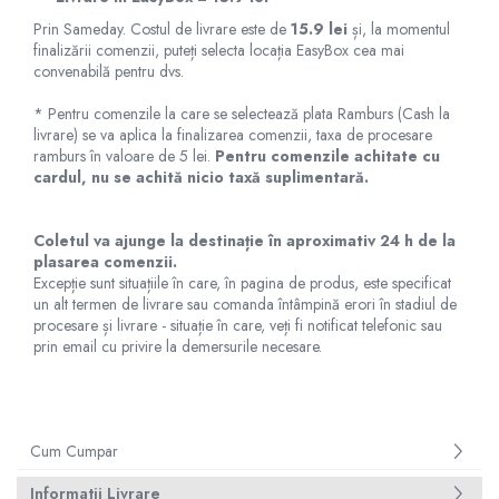
A2159 (Retina 13” 2019)
Prin Sameday. Costul de livrare este de
15.9 lei
și, la momentul
A2251 (Retina 13” 2020)
finalizării comenzii, puteți selecta locația EasyBox cea mai
A2289 (Retina 13” 2020)
convenabilă pentru dvs.
A2338 (M1/M2 13” 2020-2022)
* Pentru comenzile la care se selectează plata Ramburs (Cash la
A2442 (M1 14” 2021)
livrare) se va aplica la finalizarea comenzii, taxa de procesare
A2485 (M1 16” 2021)
ramburs în valoare de 5 lei.
Pentru comenzile achitate cu
A2779 (M2 14” 2023)
cardul, nu se achită nicio taxă suplimentară.
A2918 (M3 14” 2023)
A2992 (M3 14” 2023)
Coletul va ajunge la destinație în aproximativ 24 h de la
plasarea comenzii.
Top Piese Mac
Excepție sunt situațiile în care, în pagina de produs, este specificat
Baterii MacBook
un alt termen de livrare sau comanda întâmpină erori în stadiul de
procesare și livrare - situație în care, veți fi notificat telefonic sau
Placi de baza
prin email cu privire la demersurile necesare.
Incarcatoare MacBook
Display MacBook
Tastatura MacBook
MacBook Air
Cum Cumpar
A1369 (13” 2010-2011)
Informatii Livrare