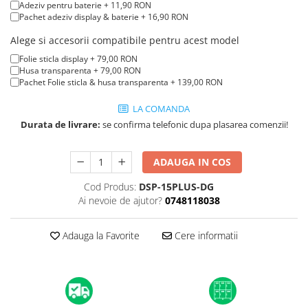
iPad mini (2nd gen)
iPhone XS
Adeziv pentru baterie + 11,90 RON
A2179 (13” 2020)
Pachet adeziv display & baterie + 16,90 RON
iPad mini (3rd gen)
iPhone XR
A2337 (M1 13” 2020)
iPad mini (4th gen - 2015)
Alege si accesorii compatibile pentru acest model
iPhone X
A2681 (M2 13” 2022)
iPad mini (5th gen - 2019)
Folie sticla display + 79,00 RON
A2941 (M2 15” 2023)
iPhone 8 Plus
Husa transparenta + 79,00 RON
iPad mini (6th gen - 2021)
Pachet Folie sticla & husa transparenta + 139,00 RON
A3113 (M3 13” 2024)
iPhone 8
A3240 (M4 13” 2025)
LA COMANDA
iPhone 7 Plus
MacBook Pro
Durata de livrare:
se confirma telefonic dupa plasarea comenzii!
iPhone 7
A1278 (Unibody 13” 2009-2012)
iPhone SE 2020 2nd
A1286 (Unibody 15” 2008-2012)
ADAUGA IN COS
iPhone 6s Plus
A1297 (Unibody 17” 2009-2011)
Cod Produs:
DSP-15PLUS-DG
iPhone SE 2022 3rd
MacBook
Ai nevoie de ajutor?
0748118038
iPhone 6 Plus
A1342 (Unibody 13” 2009-2010)
Adauga la Favorite
Cere informatii
A1534 (Retina 12” 2015-2017)
iPhone 6
Top Piese iPhone
Baterie iPhone
Display iPhone