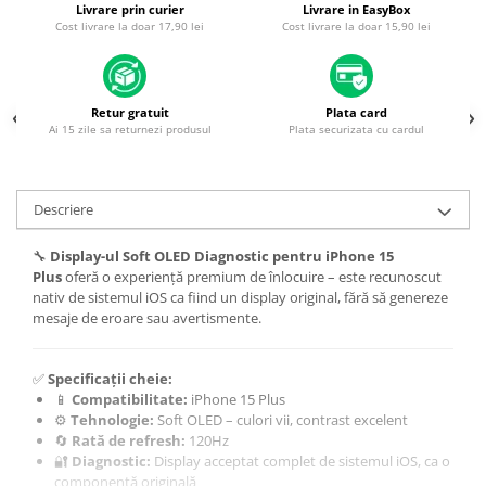
Livrare prin curier
Livrare in EasyBox
Housing iPhone
Cost livrare la doar 17,90 lei
Cost livrare la doar 15,90 lei
iPhone 6s
Retur gratuit
Plata card
Ai 15 zile sa returnezi produsul
Plata securizata cu cardul
Descriere
🔧
Display-ul Soft OLED Diagnostic pentru iPhone 15
Plus
oferă o experiență premium de înlocuire – este recunoscut
nativ de sistemul iOS ca fiind un display original, fără să genereze
mesaje de eroare sau avertismente.
✅
Specificații cheie:
📱
Compatibilitate:
iPhone 15 Plus
⚙️
Tehnologie:
Soft OLED – culori vii, contrast excelent
🔄
Rată de refresh:
120Hz
🔐
Diagnostic:
Display acceptat complet de sistemul iOS, ca o
componentă originală