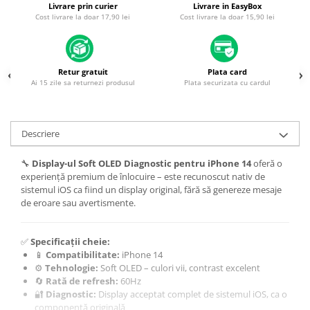
Livrare prin curier
Livrare in EasyBox
Housing iPhone
Cost livrare la doar 17,90 lei
Cost livrare la doar 15,90 lei
iPhone 6s
Retur gratuit
Plata card
Ai 15 zile sa returnezi produsul
Plata securizata cu cardul
Descriere
🔧
Display-ul Soft OLED Diagnostic pentru iPhone 14
oferă o
experiență premium de înlocuire – este recunoscut nativ de
sistemul iOS ca fiind un display original, fără să genereze mesaje
de eroare sau avertismente.
✅
Specificații cheie:
📱
Compatibilitate:
iPhone 14
⚙️
Tehnologie:
Soft OLED – culori vii, contrast excelent
🔄
Rată de refresh:
60Hz
🔐
Diagnostic:
Display acceptat complet de sistemul iOS, ca o
componentă originală