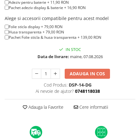
iPad mini (2nd gen)
iPhone XS
Adeziv pentru baterie + 11,90 RON
A2179 (13” 2020)
Pachet adeziv display & baterie + 16,90 RON
iPad mini (3rd gen)
iPhone XR
A2337 (M1 13” 2020)
iPad mini (4th gen - 2015)
Alege si accesorii compatibile pentru acest model
iPhone X
A2681 (M2 13” 2022)
iPad mini (5th gen - 2019)
Folie sticla display + 79,00 RON
A2941 (M2 15” 2023)
iPhone 8 Plus
Husa transparenta + 79,00 RON
iPad mini (6th gen - 2021)
Pachet Folie sticla & husa transparenta + 139,00 RON
A3113 (M3 13” 2024)
iPhone 8
A3240 (M4 13” 2025)
IN STOC
iPhone 7 Plus
MacBook Pro
Data de livrare:
maine, 07.08.2026
iPhone 7
A1278 (Unibody 13” 2009-2012)
iPhone SE 2020 2nd
A1286 (Unibody 15” 2008-2012)
ADAUGA IN COS
iPhone 6s Plus
A1297 (Unibody 17” 2009-2011)
Cod Produs:
DSP-14-DG
iPhone SE 2022 3rd
MacBook
Ai nevoie de ajutor?
0748118038
iPhone 6 Plus
A1342 (Unibody 13” 2009-2010)
Adauga la Favorite
Cere informatii
A1534 (Retina 12” 2015-2017)
iPhone 6
Top Piese iPhone
Baterie iPhone
Display iPhone