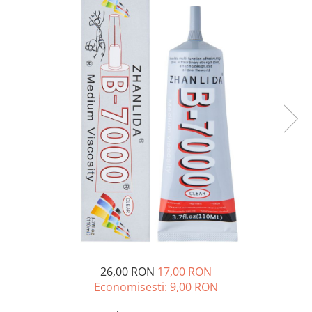
A2159 (Retina 13” 2019)
A2251 (Retina 13” 2020)
A2289 (Retina 13” 2020)
A2338 (M1/M2 13” 2020-2022)
A2442 (M1 14” 2021)
A2485 (M1 16” 2021)
A2779 (M2 14” 2023)
A2918 (M3 14” 2023)
A2992 (M3 14” 2023)
Top Piese Mac
Baterii MacBook
Placi de baza
Incarcatoare MacBook
Display MacBook
Tastatura MacBook
26,00 RON
17,00 RON
MacBook Air
Economisesti:
9,00
RON
A1369 (13” 2010-2011)