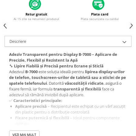
Piese & Accesorii iPhone
iPhone 16 Pro Max
Retur gratuit
Plata card
Ai 15 zile sa returnezi produsul
Plata securizata cu cardul
iPhone 16 Pro
iPhone 17 Pro
iPhone 15 Pro Max
Descriere
iPhone 16 Plus
Adeziv Transparent pentru Display B-7000 – Aplicare de
iPhone 17
Precizie, Flexibil și Rezistent la Apă
🔧
Lipire Fiabilă și Precisă pentru Ecrane și Sticlă
iPhone 15 Pro
Adezivul
B-7000
este soluția ideală pentru
lipirea display-urilor
iPhone 16
de telefon, touchscreen-urilor de tabletă sau a sticlei de pe
spatele telefonului
. Datorită
vâscozității ridicate
, asigură o
iPhone 15 Plus
fixare fermă, iar formula
transparentă și flexibilă
face ca
adezivul să rămână invizibil după aplicare.
iPhone 15
✅
Caracteristici principale:
iPhone 14 Pro Max
Aplicare precisă
– Recipientul este echipat cu un vârf ascuțit
din plastic pentru o distribuție controlată
iPhone 14 Pro
Fixare puternică și flexibilă
– Ideal pentru componente
delicate
iPhone 14 Plus
Uscare rapidă:
2 - 3 minute pentru aplicare
iPhone 14
VEZI MAI MULT
Uscare completă:
24 - 48 ore pentru aderență maximă