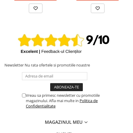
iPhone X
iPhone 8 Plus
iPhone 8
iPhone 7 Plus
iPhone 7
iPhone SE 2020 2nd
iPhone 6s Plus
Newsletter
Nu rata ofertele si promotiile noastre
iPhone SE 2022 3rd
iPhone 6 Plus
iPhone 6
Top Piese iPhone
Vreau sa primesc newsletter cu promotiile
magazinului. Afla mai multe in
Politica de
Baterie iPhone
Confidentialitate
Display iPhone
Housing iPhone
MAGAZINUL MEU
iPhone 6s