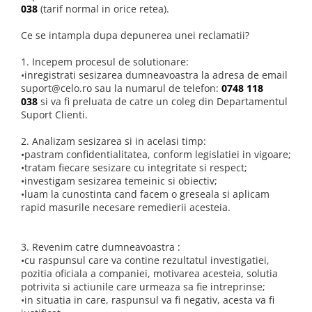
Curatare - Intretinere - Organizare
038
(tarif normal in orice retea).
A2442 (M1 14” 2021)
iPhone 14 Plus
iPad 9.7″ (5th gen - 2017)
Piese Apple TV
Pensete & Clesti
A2485 (M1 16” 2021)
iPad 9.7″ (6th gen - 2018)
Ce se intampla dupa depunerea unei reclamatii?
iPhone 14
A1427 (Generatia 2)
Truse & Surubelnite
A2779 (M2 14” 2023)
iPad 10.2″ (7th gen - 2019)
A1625 (Generatia 4)
Unelte deschidere
iPhone 13 Pro Max
1. Incepem procesul de solutionare:
A2918 (M3 14” 2023)
iPad 10.2″ (8th gen - 2020)
A1842 (4k)
Accesorii tableta
•inregistrati sesizarea dumneavoastra la adresa de email
iPhone 13 Pro
A2992 (M3 14” 2023)
suport@celo.ro sau la numarul de telefon:
0748 118
iPad 10.2″ (9th gen - 2021)
Piese Cinema Display
Accesorii telefoane
iPhone 13
038
si va fi preluata de catre un coleg din Departamentul
Top Piese Mac
iPad 10.9″ (10th gen - 2022)
A1407 (Display 27”)
Suport Clienti.
iPhone 13 mini
Baterii MacBook
iPad 11″ (2025)
Piese Mac mini
2. Analizam sesizarea si in acelasi timp:
Placi de baza
iPad Air
iPhone 12 Pro Max
A1283
•pastram confidentialitatea, conform legislatiei in vigoare;
Incarcatoare MacBook
iPad Air 13" (6th gen 2026)
iPhone 12 Pro
•tratam fiecare sesizare cu integritate si respect;
A1347 (Unibody)
Display MacBook
•investigam sesizarea temeinic si obiectiv;
iPad Air (1st gen)
iPhone 12
A1993 (Mac Mini 2018)
•luam la cunostinta cand facem o greseala si aplicam
Tastatura MacBook
iPad Air (2nd gen)
rapid masurile necesare remedierii acesteia.
Piese Mac Pro
iPhone 12 mini
MacBook Air
iPad Air (3rd gen - 2019)
A1481 (Late 2013)
iPhone 11 Pro Max
A1369 (13” 2010-2011)
iPad Air (4th gen - 2020)
3. Revenim catre dumneavoastra :
iPhone 11 Pro
A1370 (11” 2010-2011)
iPad Air (5th gen - 2022)
•cu raspunsul care va contine rezultatul investigatiei,
A1465 (11” 2012-2015)
iPad mini
pozitia oficiala a companiei, motivarea acesteia, solutia
iPhone 11
potrivita si actiunile care urmeaza sa fie intreprinse;
A1466 (13” 2012-2017)
iPad mini (1st gen)
iPhone XS Max
•in situatia in care, raspunsul va fi negativ, acesta va fi
A1932 (13” 2018-2019)