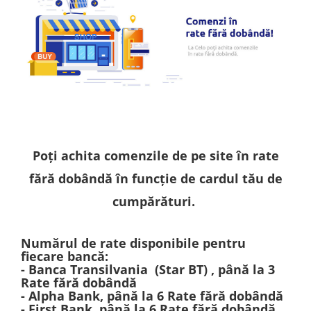
A2159 (Retina 13” 2019)
A2251 (Retina 13” 2020)
A2289 (Retina 13” 2020)
A2338 (M1/M2 13” 2020-2022)
A2442 (M1 14” 2021)
A2485 (M1 16” 2021)
A2779 (M2 14” 2023)
A2918 (M3 14” 2023)
A2992 (M3 14” 2023)
Poți achita comenzile de pe site în rate
Top Piese Mac
fără dobândă în funcție de cardul tău de
Baterii MacBook
cumpărături.
Placi de baza
Incarcatoare MacBook
Display MacBook
Numărul de rate disponibile pentru
fiecare bancă:
Tastatura MacBook
- Banca Transilvania (Star BT) , până la 3
MacBook Air
Rate fără dobândă
- Alpha Bank, până la 6 Rate fără dobândă
A1369 (13” 2010-2011)
- First Bank, până la 6 Rate fără dobândă