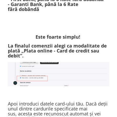
A1370 (11” 2010-2011)
- Garanti Bank, până la 6 Rate
A1465 (11” 2012-2015)
fără dobândă ​
A1466 (13” 2012-2017)
A1932 (13” 2018-2019)
A2179 (13” 2020)
A2337 (M1 13” 2020)
Este foarte simplu!
A2681 (M2 13” 2022)
La finalul comenzii alegi ca modalitate de
A2941 (M2 15” 2023)
plată „Plata online - Card de credit sau
debit”.
A3113 (M3 13” 2024)
A3240 (M4 13” 2025)
MacBook Pro
A1278 (Unibody 13” 2009-2012)
A1286 (Unibody 15” 2008-2012)
A1297 (Unibody 17” 2009-2011)
MacBook
Apoi introduci datele card-ului tău. Dacă deții
A1342 (Unibody 13” 2009-2010)
unul dintre cardurile specificate mai
A1534 (Retina 12” 2015-2017)
sus, acesta este recunoscut automat și vei