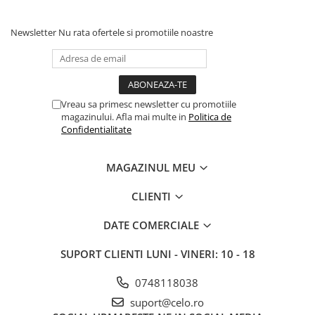
iPhone 13 Pro Max
Newsletter
Nu rata ofertele si promotiile noastre
iPhone 13 Pro
iPhone 13
iPhone 13 mini
iPhone 12 Pro Max
Vreau sa primesc newsletter cu promotiile
magazinului. Afla mai multe in
Politica de
iPhone 12 Pro
Confidentialitate
iPhone 12
MAGAZINUL MEU
iPhone 12 mini
iPhone 11 Pro Max
CLIENTI
iPhone 11 Pro
DATE COMERCIALE
iPhone 11
SUPORT CLIENTI
LUNI - VINERI: 10 - 18
iPhone XS Max
iPhone XS
0748118038
iPhone XR
suport@celo.ro