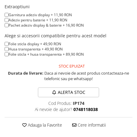
A1370 (11” 2010-2011)
Extraoptiuni
A1465 (11” 2012-2015)
Garnitura adeziv display + 11,90 RON
A1466 (13” 2012-2017)
Adeziv pentru baterie + 11,90 RON
Pachet adeziv display & baterie + 16,90 RON
A1932 (13” 2018-2019)
A2179 (13” 2020)
Alege si accesorii compatibile pentru acest model
A2337 (M1 13” 2020)
Folie sticla display + 49,90 RON
Husa transparenta + 49,90 RON
A2681 (M2 13” 2022)
Folie sticla + husa transparenta + 89,90 RON
A2941 (M2 15” 2023)
A3113 (M3 13” 2024)
STOC EPUIZAT
Durata de livrare:
Daca ai nevoie de acest produs contacteaza-ne
A3240 (M4 13” 2025)
telefonic sau pe whatsapp!
MacBook Pro
A1278 (Unibody 13” 2009-2012)
ALERTA STOC
A1286 (Unibody 15” 2008-2012)
Cod Produs:
IP174
A1297 (Unibody 17” 2009-2011)
Ai nevoie de ajutor?
0748118038
MacBook
A1342 (Unibody 13” 2009-2010)
Adauga la Favorite
Cere informatii
A1534 (Retina 12” 2015-2017)