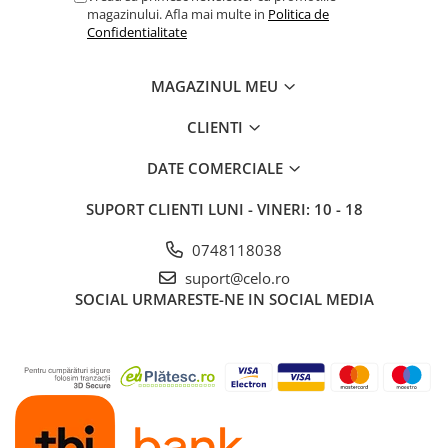
Piese & Accesorii iPad
magazinului. Afla mai multe in
Politica de
Confidentialitate
iPad Pro
iPad Pro 10.5″ (2017)
MAGAZINUL MEU
iPad Pro 11″ (1st gen - 2018)
iPad Pro 11″ (2nd gen - 2020)
CLIENTI
iPad Pro 11″ (3rd gen - 2021)
DATE COMERCIALE
iPad Pro 12.9″ (1st gen - 2015)
iPad Pro 12.9″ (2nd gen - 2017)
SUPORT CLIENTI
LUNI - VINERI: 10 - 18
iPad Pro 12.9″ (3rd gen - 2018)
iPad Pro 12.9″ (4th gen - 2020)
0748118038
iPad Pro 12.9″ (5th gen - 2021)
suport@celo.ro
SOCIAL
URMARESTE-NE IN SOCIAL MEDIA
iPad Pro 12.9″ (6th gen - 2022)
iPad Pro 9.7″ (2016)
iPad
iPad (4th gen)
iPad 9.7″ (5th gen - 2017)
iPad 9.7″ (6th gen - 2018)