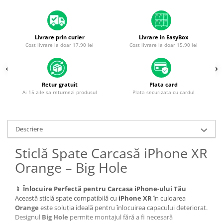
Piese & Accesorii iPhone
iPhone 16 Pro Max
iPhone 16 Pro
Livrare prin curier
Livrare in EasyBox
Cost livrare la doar 17,90 lei
Cost livrare la doar 15,90 lei
iPhone 17 Pro
iPhone 15 Pro Max
iPhone 16 Plus
Retur gratuit
Plata card
Ai 15 zile sa returnezi produsul
Plata securizata cu cardul
iPhone 17
iPhone 15 Pro
iPhone 16
Descriere
iPhone 15 Plus
Sticlă Spate Carcasă iPhone XR
iPhone 15
Orange – Big Hole
iPhone 14 Pro Max
iPhone 14 Pro
📱
Înlocuire Perfectă pentru Carcasa iPhone-ului Tău
Această sticlă spate compatibilă cu
iPhone XR
în culoarea
iPhone 14 Plus
Orange
este soluția ideală pentru înlocuirea capacului deteriorat.
Designul
Big Hole
permite montajul fără a fi necesară
iPhone 14