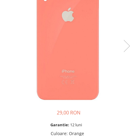
A2159 (Retina 13” 2019)
A2251 (Retina 13” 2020)
A2289 (Retina 13” 2020)
A2338 (M1/M2 13” 2020-2022)
A2442 (M1 14” 2021)
A2485 (M1 16” 2021)
A2779 (M2 14” 2023)
A2918 (M3 14” 2023)
A2992 (M3 14” 2023)
Top Piese Mac
Baterii MacBook
Placi de baza
Incarcatoare MacBook
Display MacBook
29,00 RON
Tastatura MacBook
MacBook Air
Garantie:
12 luni
A1369 (13” 2010-2011)
Culoare
:
Orange