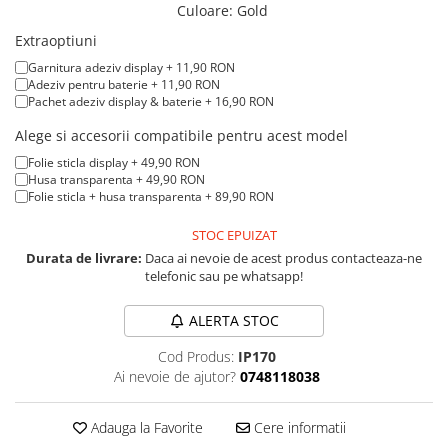
iPad mini (2nd gen)
iPhone XS
Culoare
:
Gold
A2179 (13” 2020)
iPad mini (3rd gen)
iPhone XR
Extraoptiuni
A2337 (M1 13” 2020)
iPad mini (4th gen - 2015)
Garnitura adeziv display + 11,90 RON
iPhone X
A2681 (M2 13” 2022)
iPad mini (5th gen - 2019)
Adeziv pentru baterie + 11,90 RON
A2941 (M2 15” 2023)
iPhone 8 Plus
Pachet adeziv display & baterie + 16,90 RON
iPad mini (6th gen - 2021)
A3113 (M3 13” 2024)
iPhone 8
Alege si accesorii compatibile pentru acest model
A3240 (M4 13” 2025)
iPhone 7 Plus
Folie sticla display + 49,90 RON
MacBook Pro
Husa transparenta + 49,90 RON
iPhone 7
Folie sticla + husa transparenta + 89,90 RON
A1278 (Unibody 13” 2009-2012)
iPhone SE 2020 2nd
A1286 (Unibody 15” 2008-2012)
STOC EPUIZAT
iPhone 6s Plus
Durata de livrare:
Daca ai nevoie de acest produs contacteaza-ne
A1297 (Unibody 17” 2009-2011)
telefonic sau pe whatsapp!
iPhone SE 2022 3rd
MacBook
iPhone 6 Plus
A1342 (Unibody 13” 2009-2010)
ALERTA STOC
A1534 (Retina 12” 2015-2017)
iPhone 6
Cod Produs:
IP170
Ai nevoie de ajutor?
0748118038
Top Piese iPhone
Baterie iPhone
Adauga la Favorite
Cere informatii
Display iPhone