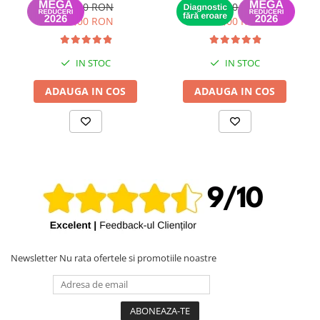
12 luni
(Recunoscut de iOS) -
189,00 RON
649,00 RON
Garantie 12 luni
149,00 RON
399,00 RON
IN STOC
IN STOC
ADAUGA IN COS
ADAUGA IN COS
Newsletter
Nu rata ofertele si promotiile noastre