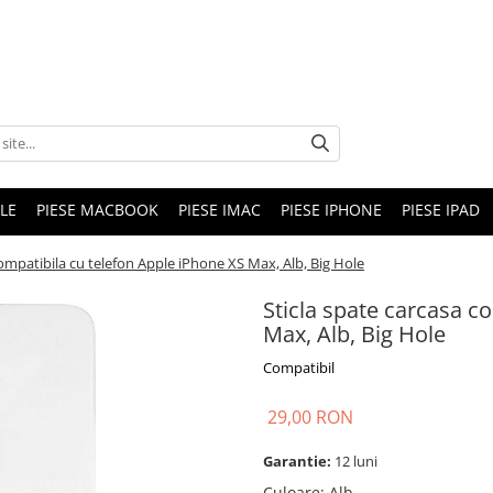
LE
PIESE MACBOOK
PIESE IMAC
PIESE IPHONE
PIESE IPAD
compatibila cu telefon Apple iPhone XS Max, Alb, Big Hole
Sticla spate carcasa c
Max, Alb, Big Hole
Compatibil
29,00 RON
Garantie:
12 luni
Culoare
:
Alb