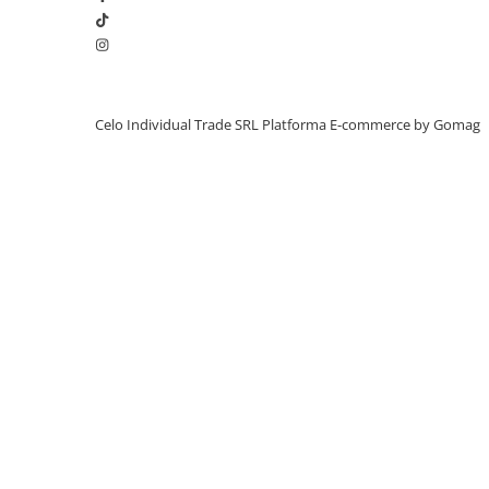
iPhone X
iPhone 8 Plus
iPhone 8
iPhone 7 Plus
Celo Individual Trade SRL
Platforma E-commerce by Gomag
iPhone 7
iPhone SE 2020 2nd
iPhone 6s Plus
iPhone SE 2022 3rd
iPhone 6 Plus
iPhone 6
Top Piese iPhone
Baterie iPhone
Display iPhone
Housing iPhone
iPhone 6s