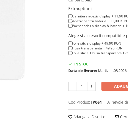
Extraoptiuni
Garnitura adeziv display + 11,90 R
Adeziv pentru baterie + 11,90 RON
Pachet adeziv display & baterie + 
Alege si accesorii compatibile
Folie sticla display + 49,90 RON
Husa transparenta + 49,90 RON
Folie sticla + husa transparenta + 
IN STOC
Data de livrare:
Marti, 11.08.2026
ADAUG
Cod Produs:
IP061
Ai nevoie d
Adauga la Favorite
Cere 