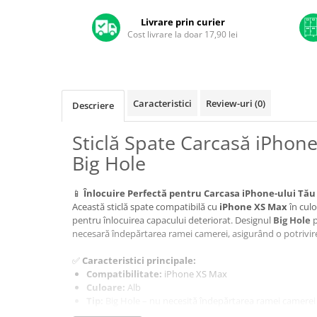
A1370 (11” 2010-2011)
Livrare prin curier
A1465 (11” 2012-2015)
Cost livrare la doar 17,90 lei
A1466 (13” 2012-2017)
A1932 (13” 2018-2019)
A2179 (13” 2020)
A2337 (M1 13” 2020)
Caracteristici
Review-uri
(0)
Descriere
A2681 (M2 13” 2022)
A2941 (M2 15” 2023)
Sticlă Spate Carcasă iPhon
A3113 (M3 13” 2024)
Big Hole
A3240 (M4 13” 2025)
MacBook Pro
📱
Înlocuire Perfectă pentru Carcasa iPhone-ului Tău
Această sticlă spate compatibilă cu
iPhone XS Max
în cul
A1278 (Unibody 13” 2009-2012)
pentru înlocuirea capacului deteriorat. Designul
Big Hole
p
A1286 (Unibody 15” 2008-2012)
necesară îndepărtarea ramei camerei, asigurând o potrivire 
A1297 (Unibody 17” 2009-2011)
✅
Caracteristici principale:
MacBook
Compatibilitate:
iPhone XS Max
A1342 (Unibody 13” 2009-2010)
Culoare:
Alb
Tip:
Big Hole – nu necesită îndepărtarea ramei camerei
A1534 (Retina 12” 2015-2017)
Material:
Sticlă premium rezistentă la zgârieturi