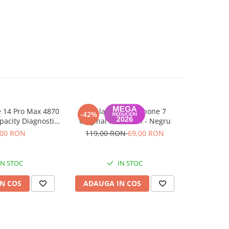
e 14 Pro Max 4870
Display pentru iPhone 7
Sticla spat
-42%
acity Diagnostic
Original Refurbish - Negru
cu iPhone
agnoza)
Bl
,00 RON
119,00 RON
69,00 RON
IN STOC
IN STOC
N COS
ADAUGA IN COS
ADAUG