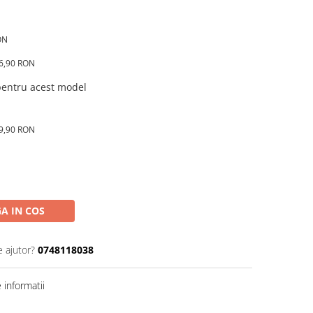
ON
16,90 RON
 pentru acest model
89,90 RON
A IN COS
e ajutor?
0748118038
informatii