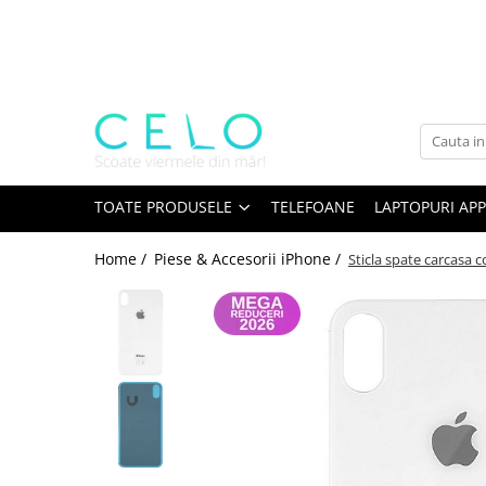
Toate Produsele
Laptopuri Apple
Telefoane
Piese & Accesorii MacBook
MacBook Pro Retina
TOATE PRODUSELE
TELEFOANE
LAPTOPURI APP
A1398 (Retina 15” 2012-2015)
Home /
Piese & Accesorii iPhone /
Sticla spate carcasa 
A1425 (Retina 13” 2012-2013)
A1502 (Retina 13” 2013-2015)
A1706 (Retina 13” 2016-2017)
A1707 (Retina 15” 2016-2017)
A1708 (Retina 13” 2016-2017)
A1989 (Retina 13” 2018-2019)
A1990 (Retina 15” 2018-2019)
A2141 (Retina 16” 2019)