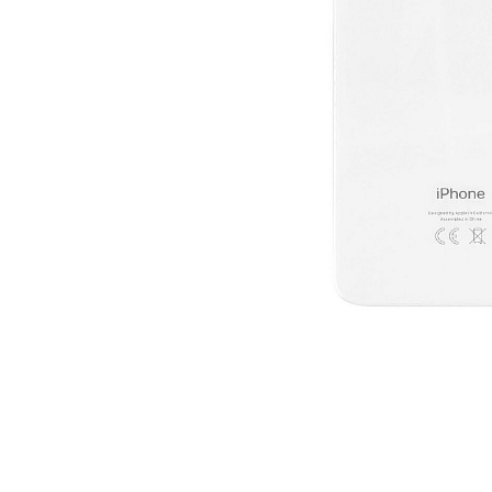
A2159 (Retina 13” 2019)
A2251 (Retina 13” 2020)
A2289 (Retina 13” 2020)
A2338 (M1/M2 13” 2020-2022)
A2442 (M1 14” 2021)
A2485 (M1 16” 2021)
A2779 (M2 14” 2023)
A2918 (M3 14” 2023)
A2992 (M3 14” 2023)
Top Piese Mac
Baterii MacBook
Placi de baza
Distribuie
Incarcatoare MacBook
pe
Display MacBook
Facebook
Tastatura MacBook
MacBook Air
A1369 (13” 2010-2011)