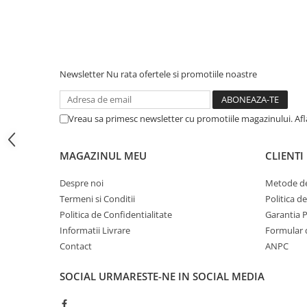
iPhone 13 Pro Max
iPhone 13 Pro
iPhone 13
Newsletter
Nu rata ofertele si promotiile noastre
iPhone 13 mini
iPhone 12 Pro Max
Vreau sa primesc newsletter cu promotiile magazinului. Af
iPhone 12 Pro
iPhone 12
MAGAZINUL MEU
CLIENTI
iPhone 12 mini
Despre noi
Metode de
iPhone 11 Pro Max
Termeni si Conditii
Politica d
iPhone 11 Pro
Politica de Confidentialitate
Garantia 
iPhone 11
Informatii Livrare
Formular 
Contact
ANPC
iPhone XS Max
iPhone XS
SOCIAL
URMARESTE-NE IN SOCIAL MEDIA
iPhone XR