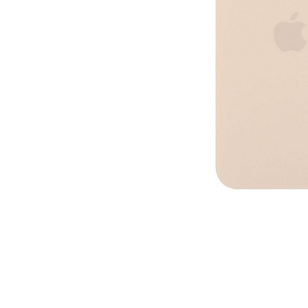
A2159 (Retina 13” 2019)
A2251 (Retina 13” 2020)
A2289 (Retina 13” 2020)
A2338 (M1/M2 13” 2020-2022)
A2442 (M1 14” 2021)
A2485 (M1 16” 2021)
A2779 (M2 14” 2023)
A2918 (M3 14” 2023)
A2992 (M3 14” 2023)
Top Piese Mac
Baterii MacBook
Placi de baza
Distribuie
Incarcatoare MacBook
pe
Display MacBook
Facebook
Tastatura MacBook
MacBook Air
A1369 (13” 2010-2011)