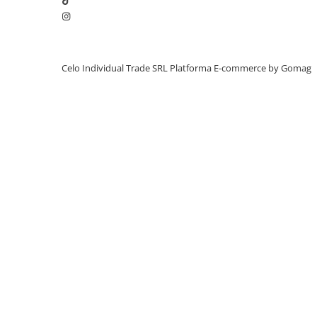
iPhone X
iPhone 8 Plus
iPhone 8
Celo Individual Trade SRL
Platforma E-commerce by Gomag
iPhone 7 Plus
iPhone 7
iPhone SE 2020 2nd
iPhone 6s Plus
iPhone SE 2022 3rd
iPhone 6 Plus
iPhone 6
Top Piese iPhone
Baterie iPhone
Display iPhone
Housing iPhone
iPhone 6s