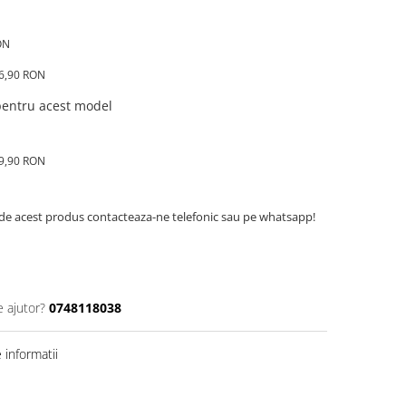
ON
16,90 RON
 pentru acest model
89,90 RON
de acest produs contacteaza-ne telefonic sau pe whatsapp!
e ajutor?
0748118038
informatii