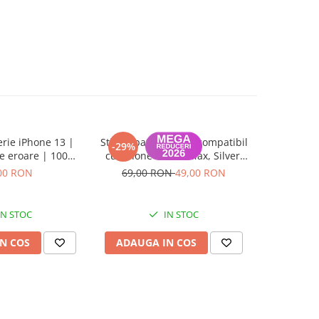
erie iPhone 13 |
Sticla spate carcasa compatibil
Display
-29%
-42%
e eroare | 100%
cu iPhone 13 Pro Max, Silver,
Original
 Garanție 12 luni
Big hole
00 RON
69,00 RON
49,00 RON
119,0
IN STOC
IN STOC
N COS
ADAUGA IN COS
ADAUG