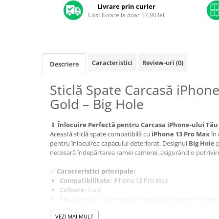
A1370 (11” 2010-2011)
Livrare prin curier
Cost livrare la doar 17,90 lei
A1465 (11” 2012-2015)
A1466 (13” 2012-2017)
A1932 (13” 2018-2019)
A2179 (13” 2020)
Caracteristici
Review-uri
(0)
Descriere
A2337 (M1 13” 2020)
A2681 (M2 13” 2022)
Sticlă Spate Carcasă iPhon
A2941 (M2 15” 2023)
Gold – Big Hole
A3113 (M3 13” 2024)
A3240 (M4 13” 2025)
📱
Înlocuire Perfectă pentru Carcasa iPhone-ului Tău
MacBook Pro
Această sticlă spate compatibilă cu
iPhone 13 Pro Max
în
pentru înlocuirea capacului deteriorat. Designul
Big Hole
p
A1278 (Unibody 13” 2009-2012)
necesară îndepărtarea ramei camerei, asigurând o potrivire 
A1286 (Unibody 15” 2008-2012)
A1297 (Unibody 17” 2009-2011)
✅
Caracteristici principale:
Compatibilitate:
iPhone 13 Pro Max
MacBook
Culoare:
Gold
A1342 (Unibody 13” 2009-2010)
Tip:
Big Hole – nu necesită îndepărtarea ramei camerei
Material:
Sticlă premium rezistentă la zgârieturi
A1534 (Retina 12” 2015-2017)
VEZI MAI MULT
Aspect premium
, similar cu piesa originală