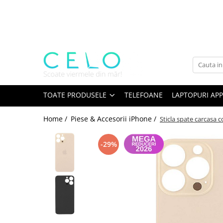
Toate Produsele
Laptopuri Apple
Telefoane
Piese & Accesorii MacBook
MacBook Pro Retina
TOATE PRODUSELE
TELEFOANE
LAPTOPURI APP
A1398 (Retina 15” 2012-2015)
Home /
Piese & Accesorii iPhone /
Sticla spate carcasa 
A1425 (Retina 13” 2012-2013)
A1502 (Retina 13” 2013-2015)
-29%
A1706 (Retina 13” 2016-2017)
A1707 (Retina 15” 2016-2017)
A1708 (Retina 13” 2016-2017)
A1989 (Retina 13” 2018-2019)
A1990 (Retina 15” 2018-2019)
A2141 (Retina 16” 2019)