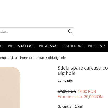
LE
PIESE MACBOOK
PIESE IMAC
PIESE IPHONE
PIESE IPAD
compatibil cu iPhone 13 Pro Max, Gold, Big hole
Sticla spate carcasa c
Big hole
Compatibil
69,00 RON
49,00 RON
Economisesti:
20,00
RON
Garantie:
12 luni