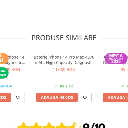
ole, Gold)
PRODUSE SIMILARE
entru o fixare sigură și
at pentru o instalare corectă și
LED iPhone 14
Baterie iPhone 14 Pro Max 4870
ColorX – Bat
n design premium și rezistență
 Diagnostic
mAh, High Capacity Diagnostic
Fără mesaj d
OS) - Garantie
(diagnoza)
Compatibilă |
99,00 RON
119,00 RON
99,
ni
MANDA
IN STOC
COS
ADAUGA IN COS
ADAUGA I