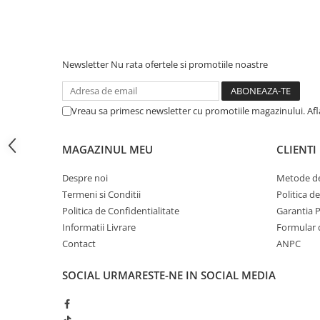
iPhone 13 Pro Max
iPhone 13 Pro
iPhone 13
Newsletter
Nu rata ofertele si promotiile noastre
iPhone 13 mini
iPhone 12 Pro Max
Vreau sa primesc newsletter cu promotiile magazinului. Af
iPhone 12 Pro
MAGAZINUL MEU
CLIENTI
iPhone 12
iPhone 12 mini
Despre noi
Metode de
iPhone 11 Pro Max
Termeni si Conditii
Politica d
Politica de Confidentialitate
Garantia 
iPhone 11 Pro
Informatii Livrare
Formular 
iPhone 11
Contact
ANPC
iPhone XS Max
SOCIAL
URMARESTE-NE IN SOCIAL MEDIA
iPhone XS
iPhone XR