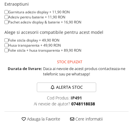
A1370 (11” 2010-2011)
Extraoptiuni
A1465 (11” 2012-2015)
Garnitura adeziv display + 11,90 RON
A1466 (13” 2012-2017)
Adeziv pentru baterie + 11,90 RON
Pachet adeziv display & baterie + 16,90 RON
A1932 (13” 2018-2019)
Alege si accesorii compatibile pentru acest model
A2179 (13” 2020)
A2337 (M1 13” 2020)
Folie sticla display + 49,90 RON
Husa transparenta + 49,90 RON
A2681 (M2 13” 2022)
Folie sticla + husa transparenta + 89,90 RON
A2941 (M2 15” 2023)
STOC EPUIZAT
A3113 (M3 13” 2024)
Durata de livrare:
Daca ai nevoie de acest produs contacteaza-ne
A3240 (M4 13” 2025)
telefonic sau pe whatsapp!
MacBook Pro
ALERTA STOC
A1278 (Unibody 13” 2009-2012)
A1286 (Unibody 15” 2008-2012)
Cod Produs:
IP491
A1297 (Unibody 17” 2009-2011)
Ai nevoie de ajutor?
0748118038
MacBook
Adauga la Favorite
Cere informatii
A1342 (Unibody 13” 2009-2010)
A1534 (Retina 12” 2015-2017)