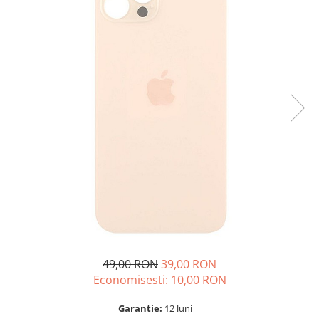
A2159 (Retina 13” 2019)
A2251 (Retina 13” 2020)
A2289 (Retina 13” 2020)
A2338 (M1/M2 13” 2020-2022)
A2442 (M1 14” 2021)
A2485 (M1 16” 2021)
A2779 (M2 14” 2023)
A2918 (M3 14” 2023)
A2992 (M3 14” 2023)
Top Piese Mac
Baterii MacBook
Placi de baza
Incarcatoare MacBook
Display MacBook
49,00 RON
39,00 RON
Tastatura MacBook
Economisesti:
10,00
RON
MacBook Air
A1369 (13” 2010-2011)
Garantie:
12 luni