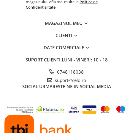
magazinului. Afla mai multe in
Politica de
Piese & Accesorii iPad
Confidentialitate
iPad Pro
iPad Pro 10.5″ (2017)
MAGAZINUL MEU
iPad Pro 11″ (1st gen - 2018)
CLIENTI
iPad Pro 11″ (2nd gen - 2020)
iPad Pro 11″ (3rd gen - 2021)
DATE COMERCIALE
iPad Pro 12.9″ (1st gen - 2015)
iPad Pro 12.9″ (2nd gen - 2017)
SUPORT CLIENTI
LUNI - VINERI: 10 - 18
iPad Pro 12.9″ (3rd gen - 2018)
0748118038
iPad Pro 12.9″ (4th gen - 2020)
suport@celo.ro
iPad Pro 12.9″ (5th gen - 2021)
SOCIAL
URMARESTE-NE IN SOCIAL MEDIA
iPad Pro 12.9″ (6th gen - 2022)
iPad Pro 9.7″ (2016)
iPad
iPad (4th gen)
iPad 9.7″ (5th gen - 2017)
iPad 9.7″ (6th gen - 2018)