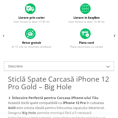
Piese & Accesorii iPhone
iPhone 16 Pro Max
iPhone 16 Pro
Livrare prin curier
Livrare in EasyBox
Cost livrare la doar 17,90 lei
Cost livrare la doar 15,90 lei
iPhone 17 Pro
iPhone 15 Pro Max
iPhone 16 Plus
Retur gratuit
Plata card
Ai 15 zile sa returnezi produsul
Plata securizata cu cardul
iPhone 17
iPhone 15 Pro
Descriere
iPhone 16
iPhone 15 Plus
Sticlă Spate Carcasă iPhone 12
iPhone 15
Pro Gold – Big Hole
iPhone 14 Pro Max
📱
Înlocuire Perfectă pentru Carcasa iPhone-ului Tău
iPhone 14 Pro
Această sticlă spate compatibilă cu
iPhone 12 Pro
în culoarea
iPhone 14 Plus
Gold
este soluția ideală pentru înlocuirea capacului deteriorat.
Designul
Big Hole
permite montajul fără a fi necesară
iPhone 14
îndepărtarea ramei camerei, asigurând o potrivire precisă și un