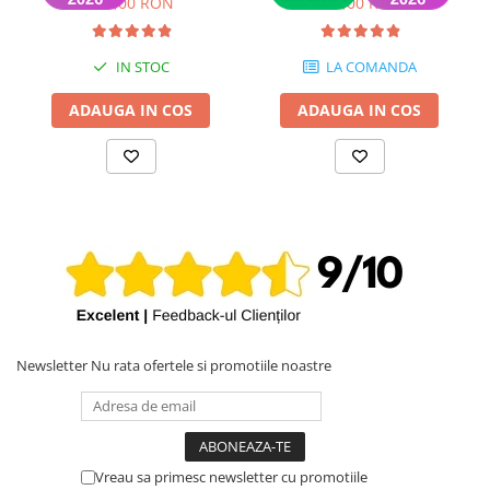
149,00 RON
399,00 RON
iPhone X
iPhone 8 Plus
IN STOC
LA COMANDA
iPhone 8
ADAUGA IN COS
ADAUGA IN COS
iPhone 7 Plus
iPhone 7
iPhone SE 2020 2nd
iPhone 6s Plus
iPhone SE 2022 3rd
iPhone 6 Plus
iPhone 6
Top Piese iPhone
Newsletter
Nu rata ofertele si promotiile noastre
Baterie iPhone
Display iPhone
Housing iPhone
iPhone 6s
Vreau sa primesc newsletter cu promotiile