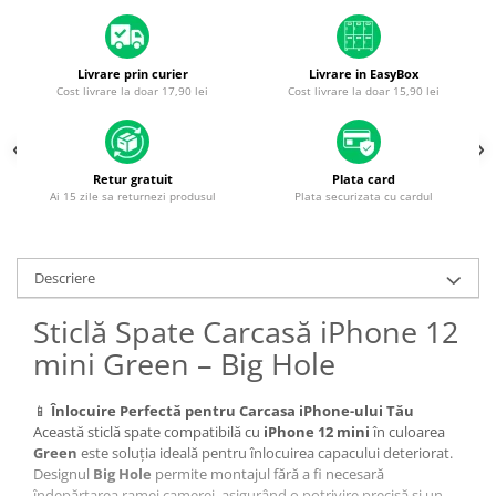
Housing iPhone
iPhone 6s
Livrare prin curier
Livrare in EasyBox
Cost livrare la doar 17,90 lei
Cost livrare la doar 15,90 lei
Retur gratuit
Plata card
Ai 15 zile sa returnezi produsul
Plata securizata cu cardul
Descriere
Sticlă Spate Carcasă iPhone 12
mini Green – Big Hole
📱
Înlocuire Perfectă pentru Carcasa iPhone-ului Tău
Această sticlă spate compatibilă cu
iPhone 12 mini
în culoarea
Green
este soluția ideală pentru înlocuirea capacului deteriorat.
Designul
Big Hole
permite montajul fără a fi necesară
îndepărtarea ramei camerei, asigurând o potrivire precisă și un