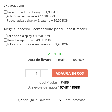
iPad mini (2nd gen)
iPhone XS
Extraoptiuni
A2179 (13” 2020)
iPad mini (3rd gen)
iPhone XR
A2337 (M1 13” 2020)
Garnitura adeziv display + 11,90 RON
iPad mini (4th gen - 2015)
Adeziv pentru baterie + 11,90 RON
iPhone X
A2681 (M2 13” 2022)
iPad mini (5th gen - 2019)
Pachet adeziv display & baterie + 16,90 RON
A2941 (M2 15” 2023)
iPhone 8 Plus
iPad mini (6th gen - 2021)
Alege si accesorii compatibile pentru acest model
A3113 (M3 13” 2024)
iPhone 8
Folie sticla display + 49,90 RON
A3240 (M4 13” 2025)
Husa transparenta + 49,90 RON
iPhone 7 Plus
MacBook Pro
Folie sticla + husa transparenta + 89,90 RON
iPhone 7
A1278 (Unibody 13” 2009-2012)
IN STOC
iPhone SE 2020 2nd
A1286 (Unibody 15” 2008-2012)
Data de livrare:
poimaine, 12.08.2026
iPhone 6s Plus
A1297 (Unibody 17” 2009-2011)
iPhone SE 2022 3rd
MacBook
ADAUGA IN COS
iPhone 6 Plus
A1342 (Unibody 13” 2009-2010)
Cod Produs:
IP485
A1534 (Retina 12” 2015-2017)
iPhone 6
Ai nevoie de ajutor?
0748118038
Top Piese iPhone
Adauga la Favorite
Cere informatii
Baterie iPhone
Display iPhone