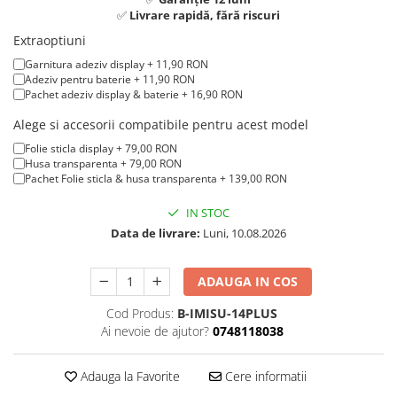
iPad mini (2nd gen)
iPhone XS
✅
Livrare rapidă, fără riscuri
A2179 (13” 2020)
iPad mini (3rd gen)
iPhone XR
Extraoptiuni
A2337 (M1 13” 2020)
iPad mini (4th gen - 2015)
iPhone X
Garnitura adeziv display + 11,90 RON
A2681 (M2 13” 2022)
iPad mini (5th gen - 2019)
Adeziv pentru baterie + 11,90 RON
A2941 (M2 15” 2023)
iPhone 8 Plus
iPad mini (6th gen - 2021)
Pachet adeziv display & baterie + 16,90 RON
A3113 (M3 13” 2024)
iPhone 8
Alege si accesorii compatibile pentru acest model
A3240 (M4 13” 2025)
iPhone 7 Plus
Folie sticla display + 79,00 RON
MacBook Pro
Husa transparenta + 79,00 RON
iPhone 7
Pachet Folie sticla & husa transparenta + 139,00 RON
A1278 (Unibody 13” 2009-2012)
iPhone SE 2020 2nd
A1286 (Unibody 15” 2008-2012)
IN STOC
iPhone 6s Plus
A1297 (Unibody 17” 2009-2011)
Data de livrare:
Luni, 10.08.2026
iPhone SE 2022 3rd
MacBook
iPhone 6 Plus
ADAUGA IN COS
A1342 (Unibody 13” 2009-2010)
A1534 (Retina 12” 2015-2017)
iPhone 6
Cod Produs:
B-IMISU-14PLUS
Ai nevoie de ajutor?
0748118038
Top Piese iPhone
Baterie iPhone
Adauga la Favorite
Cere informatii
Display iPhone