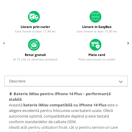
Housing iPhone
iPhone 6s
Livrare prin curier
Livrare in EasyBox
Cost livrare la doar 17,90 lei
Cost livrare la doar 15,90 lei
Retur gratuit
Plata card
Ai 15 zile sa returnezi produsul
Plata securizata cu cardul
Descriere
🔋
Baterie iMisu pentru iPhone 14 Plus – performanță
stabilă
Această
baterie iMisu compatibilă cu iPhone
14 Plus
este o
alegere excelentă pentru înlocuirea unei baterii uzate. Oferă
autonomie optimă, compatibilitate deplină și este testată
conform standardelor de calitate OEM.
Ideală atât pentru utilizatori finali, cât și pentru service-uri care