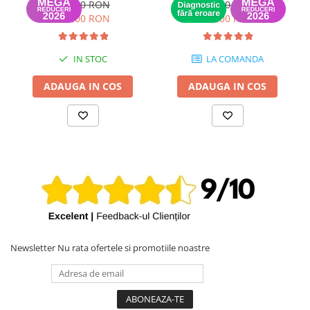
12 luni
(Recunoscut de iOS) -
189,00 RON
649,00 RON
Compatibilitate 100%
Garantie 12 luni
149,00 RON
399,00 RON
Performanță constantă, fără fluctuații
Livrare rapidă din stoc
IN STOC
LA COMANDA
ADAUGA IN COS
ADAUGA IN COS
Newsletter
Nu rata ofertele si promotiile noastre