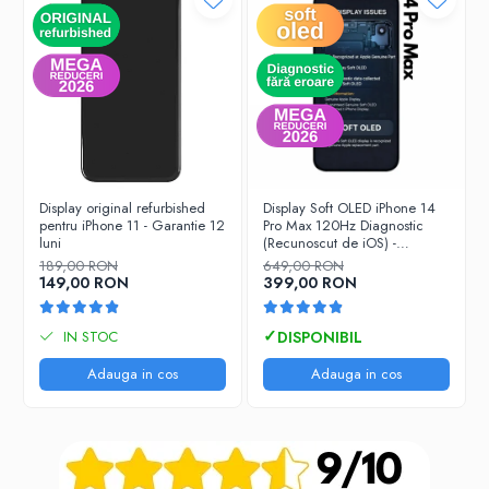
Display original refurbished
Display Soft OLED iPhone 14
pentru iPhone 11 - Garantie 12
Pro Max 120Hz Diagnostic
luni
(Recunoscut de iOS) -
Garantie 12 luni
189,00 RON
649,00 RON
149,00 RON
399,00 RON
IN STOC
Adauga in cos
Adauga in cos