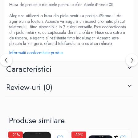
Housing iPhone
Husa de protectie din piele pentru telefon Apple iPhone XR
iPhone 6s
Alege sa utilizezi o husa din piele pentru a proteja iPhone-ul de
zgarieturi si lovituri. Aceasta va asigura un aspect cromatic placut
telefonului, fiind disponibila in 7 culori versatile. Este confectionata
din piele naturala, cu captuseala din microfibra. Husa este extrem
de usoara, eleganta si rezistenta timp indelungat. Aceasta este
placuta la atingere, oferind telefonului si o estetica rafinata.
Informatii conformitate produs
Caracteristici
Review-uri
(0)
Produse similare
-21%
-39%