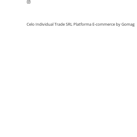
iPhone X
iPhone 8 Plus
iPhone 8
Celo Individual Trade SRL
Platforma E-commerce by Gomag
iPhone 7 Plus
iPhone 7
iPhone SE 2020 2nd
iPhone 6s Plus
iPhone SE 2022 3rd
iPhone 6 Plus
iPhone 6
Top Piese iPhone
Baterie iPhone
Display iPhone
Housing iPhone
iPhone 6s