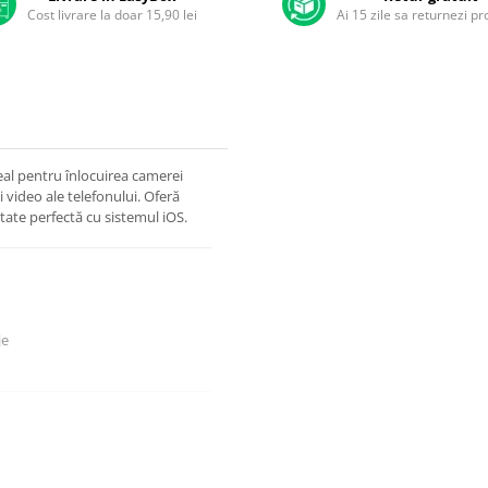
Cost livrare la doar 15,90 lei
Ai 15 zile sa returnezi p
eal pentru înlocuirea camerei
i video ale telefonului. Oferă
itate perfectă cu sistemul iOS.
je