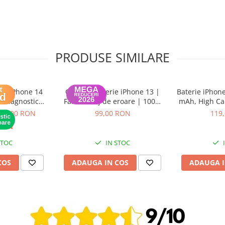
PRODUSE SIMILARE
LED iPhone 14
ColorX – Baterie iPhone 13 |
Baterie iPhon
 Diagnostic
Fără mesaj de eroare | 100%
mAh, High Cap
OS) - Garantie
Compatibilă | Garanție 12 luni
(di
99,00 RON
99,00 RON
119
ni
STOC
IN STOC
COS
ADAUGA IN COS
ADAUGA I