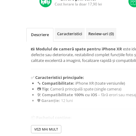
A1370 (11” 2010-2011)
Cost livrare la doar 17,90 lei
A1465 (11” 2012-2015)
A1466 (13” 2012-2017)
A1932 (13” 2018-2019)
A2179 (13” 2020)
Caracteristici
Review-uri
(0)
Descriere
A2337 (M1 13” 2020)
📸
Modulul de cameră spate pentru iPhone XR
este id
A2681 (M2 13” 2022)
defecte sau deteriorate, restabilind complet funcțiile foto ș
A2941 (M2 15” 2023)
calitate excelentă a imaginii, focalizare rapidă și compatibil
A3113 (M3 13” 2024)
A3240 (M4 13” 2025)
✅
Caracteristici principale:
MacBook Pro
🔧
Compatibilitate:
iPhone XR (toate versiunile)
📷
Tip:
Cameră principală spate (single camera)
A1278 (Unibody 13” 2009-2012)
🛠️
Compatibilitate 100% cu iOS
– fără erori sau mesa
A1286 (Unibody 15” 2008-2012)
🛡️
Garanție:
12 luni
A1297 (Unibody 17” 2009-2011)
MacBook
📦
Pachetul conține:
A1342 (Unibody 13” 2009-2010)
1x Modul cameră spate iPhone XR
Ambalaj antistatic (ESD safe)
VEZI MAI MULT
A1534 (Retina 12” 2015-2017)
Garanție inclusă