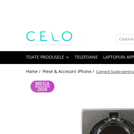
Toate Produsele
Laptopuri Apple
Telefoane
Piese & Accesorii MacBook
MacBook Pro Retina
TOATE PRODUSELE
TELEFOANE
LAPTOPURI APP
A1398 (Retina 15” 2012-2015)
Home /
Piese & Accesorii iPhone /
Cameră Spate pentru 
A1425 (Retina 13” 2012-2013)
A1502 (Retina 13” 2013-2015)
A1706 (Retina 13” 2016-2017)
A1707 (Retina 15” 2016-2017)
A1708 (Retina 13” 2016-2017)
A1989 (Retina 13” 2018-2019)
A1990 (Retina 15” 2018-2019)
A2141 (Retina 16” 2019)