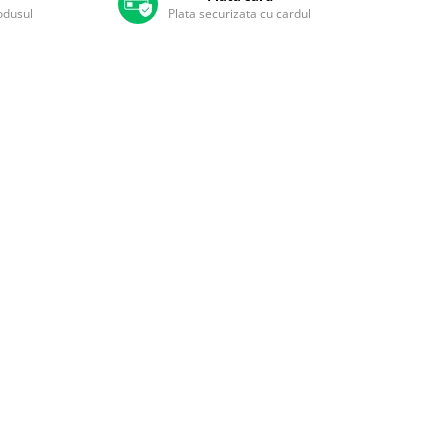
rodusul
Plata securizata cu cardul