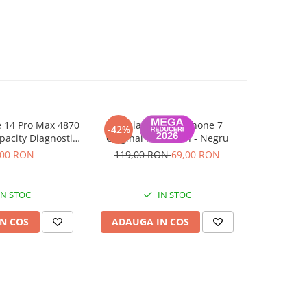
e 14 Pro Max 4870
Display pentru iPhone 7
Sticla spat
-42%
acity Diagnostic
Original Refurbish - Negru
cu iPhone
agnoza)
Bl
,00 RON
119,00 RON
69,00 RON
IN STOC
IN STOC
N COS
ADAUGA IN COS
ADAUG