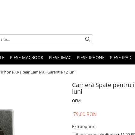
LE
PIESE MACBOOK
PIESE IMAC
PIESE IPHONE
PIESE IPAD
iPhone XR (Rear Camera), Garanție 12 luni
Cameră Spate pentru i
luni
OEM
79,00 RON
Extraoptiuni
Garnitura adeziv display + 11,90 R