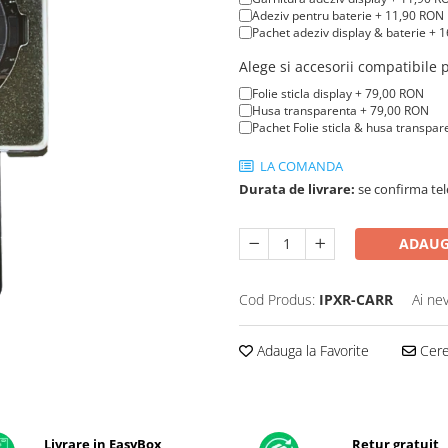
Adeziv pentru baterie + 11,90 RON
Pachet adeziv display & baterie + 
Alege si accesorii compatibile
Folie sticla display + 79,00 RON
Husa transparenta + 79,00 RON
Pachet Folie sticla & husa transpa
LA COMANDA
Durata de livrare:
se confirma tel
ADAUG
Cod Produs:
IPXR-CARR
Ai ne
Adauga la Favorite
Cere 
Livrare in EasyBox
Retur gratuit