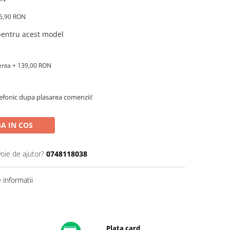
16,90 RON
 pentru acest model
renta + 139,00 RON
efonic dupa plasarea comenzii!
A IN COS
voie de ajutor?
0748118038
informatii
Plata card