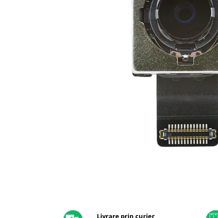
A2159 (Retina 13” 2019)
A2251 (Retina 13” 2020)
A2289 (Retina 13” 2020)
A2338 (M1/M2 13” 2020-2022)
A2442 (M1 14” 2021)
A2485 (M1 16” 2021)
A2779 (M2 14” 2023)
A2918 (M3 14” 2023)
A2992 (M3 14” 2023)
Top Piese Mac
Baterii MacBook
Placi de baza
Incarcatoare MacBook
Display MacBook
Tastatura MacBook
MacBook Air
Distribuie
pe
A1369 (13” 2010-2011)
Facebook
Livrare prin curier