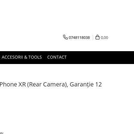
0748118038
0,00
ACCESORII & TOOLS
CONTACT
Phone XR (Rear Camera), Garanție 12
ON