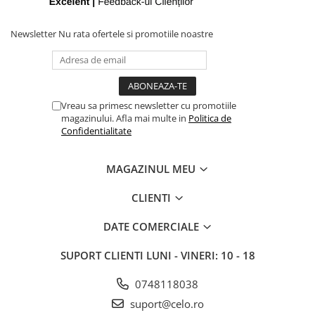
iPhone X
iPhone 8 Plus
Newsletter
Nu rata ofertele si promotiile noastre
iPhone 8
iPhone 7 Plus
iPhone 7
Vreau sa primesc newsletter cu promotiile
iPhone SE 2020 2nd
magazinului. Afla mai multe in
Politica de
Confidentialitate
iPhone 6s Plus
iPhone SE 2022 3rd
MAGAZINUL MEU
iPhone 6 Plus
CLIENTI
iPhone 6
Top Piese iPhone
DATE COMERCIALE
Baterie iPhone
SUPORT CLIENTI
LUNI - VINERI: 10 - 18
Display iPhone
Housing iPhone
0748118038
iPhone 6s
suport@celo.ro