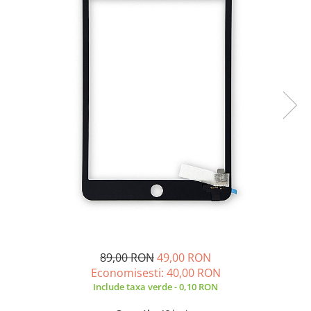
A2159 (Retina 13” 2019)
A2251 (Retina 13” 2020)
A2289 (Retina 13” 2020)
A2338 (M1/M2 13” 2020-2022)
A2442 (M1 14” 2021)
A2485 (M1 16” 2021)
A2779 (M2 14” 2023)
A2918 (M3 14” 2023)
A2992 (M3 14” 2023)
Top Piese Mac
Baterii MacBook
Placi de baza
Incarcatoare MacBook
Display MacBook
89,00 RON
49,00 RON
Tastatura MacBook
Economisesti:
40,00
RON
MacBook Air
Include taxa verde - 0,10 RON
A1369 (13” 2010-2011)