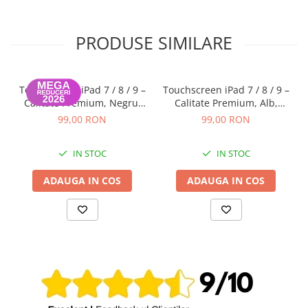
iPhone 13 Pro Max
iPhone 13 Pro
PRODUSE SIMILARE
iPhone 13
iPhone 13 mini
Touchscreen iPad 7 / 8 / 9 –
Touchscreen iPad 7 / 8 / 9 –
iPhone 12 Pro Max
Calitate Premium, Negru,
Calitate Premium, Alb,
Garanție 12 luni
Garanție 12 luni
99,00 RON
99,00 RON
iPhone 12 Pro
iPhone 12
IN STOC
IN STOC
iPhone 12 mini
ADAUGA IN COS
ADAUGA IN COS
iPhone 11 Pro Max
iPhone 11 Pro
iPhone 11
iPhone XS Max
iPhone XS
iPhone XR