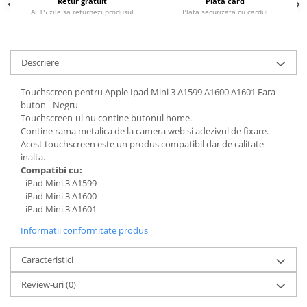
Retur gratuit
Plata card
Piese & Accesorii iPhone
Ai 15 zile sa returnezi produsul
Plata securizata cu cardul
iPhone 16 Pro Max
iPhone 16 Pro
Descriere
iPhone 17 Pro
iPhone 15 Pro Max
Touchscreen pentru Apple Ipad Mini 3 A1599 A1600 A1601 Fara
buton - Negru
iPhone 16 Plus
Touchscreen-ul nu contine butonul home.
iPhone 17
Contine rama metalica de la camera web si adezivul de fixare.
Acest touchscreen este un produs compatibil dar de calitate
iPhone 15 Pro
inalta.
Compatibi cu:
iPhone 16
- iPad Mini 3 A1599
iPhone 15 Plus
- iPad Mini 3 A1600
- iPad Mini 3 A1601
iPhone 15
Informatii conformitate produs
iPhone 14 Pro Max
iPhone 14 Pro
Caracteristici
iPhone 14 Plus
Review-uri
(0)
iPhone 14