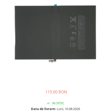
A2159 (Retina 13” 2019)
A2251 (Retina 13” 2020)
A2289 (Retina 13” 2020)
A2338 (M1/M2 13” 2020-2022)
A2442 (M1 14” 2021)
A2485 (M1 16” 2021)
A2779 (M2 14” 2023)
A2918 (M3 14” 2023)
A2992 (M3 14” 2023)
Top Piese Mac
Baterii MacBook
Placi de baza
Incarcatoare MacBook
Display MacBook
119,00 RON
Tastatura MacBook
MacBook Air
IN STOC
A1369 (13” 2010-2011)
Data de livrare:
Luni, 10.08.2026