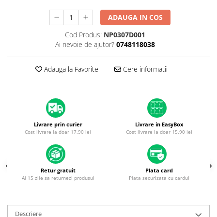
A1370 (11” 2010-2011)
A1465 (11” 2012-2015)
ADAUGA IN COS
A1466 (13” 2012-2017)
Cod Produs:
NP0307D001
A1932 (13” 2018-2019)
Ai nevoie de ajutor?
0748118038
A2179 (13” 2020)
A2337 (M1 13” 2020)
Adauga la Favorite
Cere informatii
A2681 (M2 13” 2022)
A2941 (M2 15” 2023)
A3113 (M3 13” 2024)
A3240 (M4 13” 2025)
Livrare prin curier
Livrare in EasyBox
MacBook Pro
Cost livrare la doar 17,90 lei
Cost livrare la doar 15,90 lei
A1278 (Unibody 13” 2009-2012)
A1286 (Unibody 15” 2008-2012)
A1297 (Unibody 17” 2009-2011)
Retur gratuit
Plata card
Ai 15 zile sa returnezi produsul
Plata securizata cu cardul
MacBook
A1342 (Unibody 13” 2009-2010)
A1534 (Retina 12” 2015-2017)
Descriere