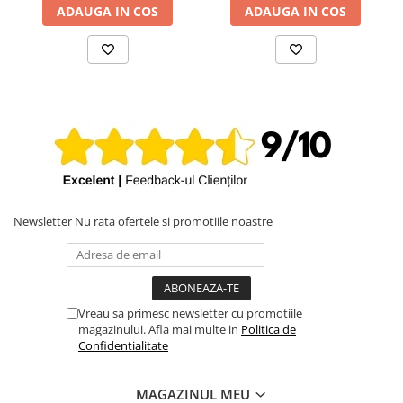
ADAUGA IN COS
ADAUGA IN COS
iPhone 13 Pro Max
iPhone 13 Pro
iPhone 13
iPhone 13 mini
iPhone 12 Pro Max
iPhone 12 Pro
iPhone 12
iPhone 12 mini
Newsletter
Nu rata ofertele si promotiile noastre
iPhone 11 Pro Max
iPhone 11 Pro
iPhone 11
Vreau sa primesc newsletter cu promotiile
iPhone XS Max
magazinului. Afla mai multe in
Politica de
Confidentialitate
iPhone XS
iPhone XR
MAGAZINUL MEU