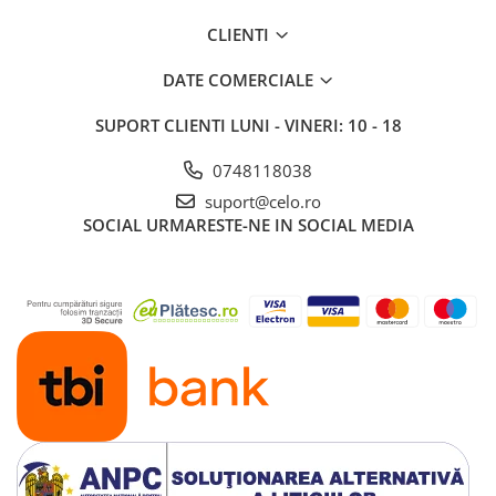
iPhone X
CLIENTI
iPhone 8 Plus
iPhone 8
DATE COMERCIALE
iPhone 7 Plus
SUPORT CLIENTI
LUNI - VINERI: 10 - 18
iPhone 7
0748118038
iPhone SE 2020 2nd
suport@celo.ro
iPhone 6s Plus
SOCIAL
URMARESTE-NE IN SOCIAL MEDIA
iPhone SE 2022 3rd
iPhone 6 Plus
iPhone 6
Top Piese iPhone
Baterie iPhone
Display iPhone
Housing iPhone
iPhone 6s