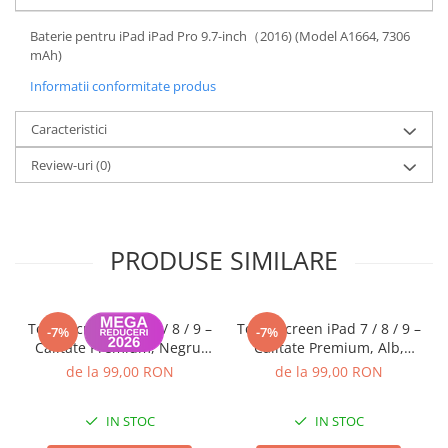
Piese & Accesorii iPhone
iPhone 16 Pro Max
Baterie pentru iPad iPad Pro 9.7-inch（2016) (Model A1664, 7306
mAh)
iPhone 16 Pro
Informatii conformitate produs
iPhone 17 Pro
iPhone 15 Pro Max
Caracteristici
iPhone 16 Plus
Review-uri
(0)
iPhone 17
iPhone 15 Pro
PRODUSE SIMILARE
iPhone 16
iPhone 15 Plus
iPhone 15
Touchscreen iPad 7 / 8 / 9 –
Touchscreen iPad 7 / 8 / 9 –
-7%
-7%
iPhone 14 Pro Max
Calitate Premium, Negru,
Calitate Premium, Alb,
Garanție 12 luni
Garanție 12 luni
de la 99,00 RON
de la 99,00 RON
iPhone 14 Pro
iPhone 14 Plus
IN STOC
IN STOC
iPhone 14