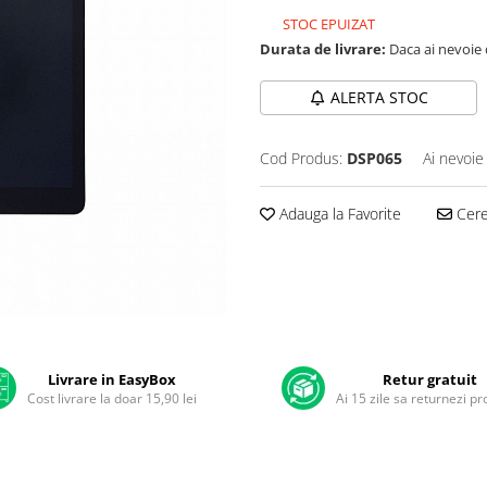
STOC EPUIZAT
Durata de livrare:
Daca ai nevoie 
ALERTA STOC
Cod Produs:
DSP065
Ai nevoie
Adauga la Favorite
Cere 
Livrare in EasyBox
Retur gratuit
Cost livrare la doar 15,90 lei
Ai 15 zile sa returnezi p