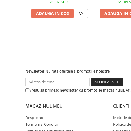
IN STOC
IN 
Piese & Accesorii iPhone
iPhone 16 Pro Max
ADAUGA IN COS
ADAUGA IN 
iPhone 16 Pro
iPhone 17 Pro
iPhone 15 Pro Max
iPhone 16 Plus
iPhone 17
iPhone 15 Pro
Newsletter
Nu rata ofertele si promotiile noastre
iPhone 16
iPhone 15 Plus
Vreau sa primesc newsletter cu promotiile magazinului. Af
iPhone 15
iPhone 14 Pro Max
MAGAZINUL MEU
CLIENTI
iPhone 14 Pro
Despre noi
Metode de
iPhone 14 Plus
Termeni si Conditii
Politica d
iPhone 14
Politica de Confidentialitate
Garantia 