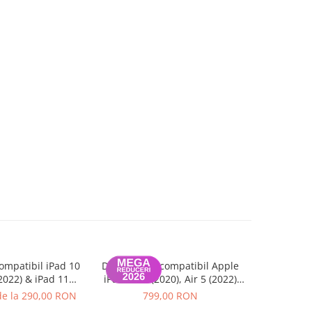
ompatibil iPad 10
Display nou compatibil Apple
Display Ori
 2022) & iPad 11
iPad Air 4 (2020), Air 5 (2022)
4 / Air 5 – 
/ A2757 / A2777,
10.9 inch, (Wifi/Cellular),
100% | 
de la 290,00 RON
799,00 RON
de 
ie 12 luni
Garantie 12 luni