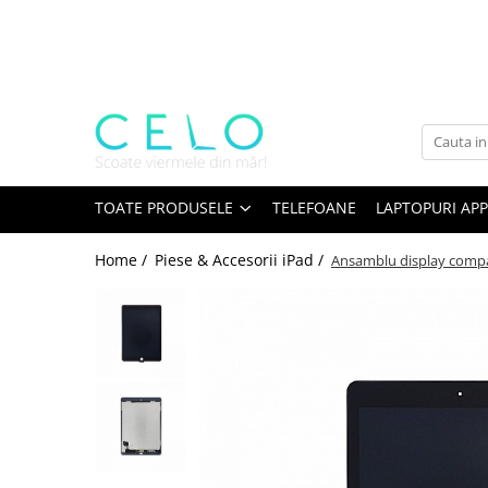
Toate Produsele
Laptopuri Apple
Telefoane
Piese & Accesorii MacBook
MacBook Pro Retina
TOATE PRODUSELE
TELEFOANE
LAPTOPURI APP
A1398 (Retina 15” 2012-2015)
Home /
Piese & Accesorii iPad /
Ansamblu display compati
A1425 (Retina 13” 2012-2013)
A1502 (Retina 13” 2013-2015)
A1706 (Retina 13” 2016-2017)
A1707 (Retina 15” 2016-2017)
A1708 (Retina 13” 2016-2017)
A1989 (Retina 13” 2018-2019)
A1990 (Retina 15” 2018-2019)
A2141 (Retina 16” 2019)