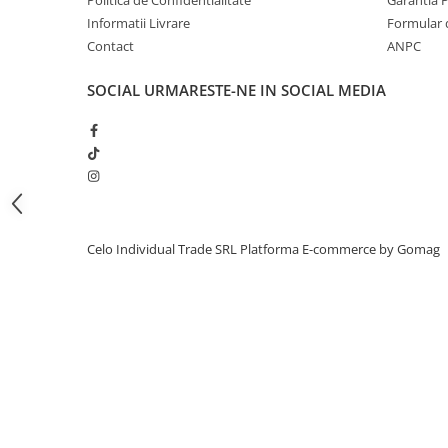
iPhone 13 Pro Max
Informatii Livrare
Formular 
Contact
ANPC
iPhone 13 Pro
iPhone 13
SOCIAL
URMARESTE-NE IN SOCIAL MEDIA
iPhone 13 mini
iPhone 12 Pro Max
iPhone 12 Pro
iPhone 12
iPhone 12 mini
Celo Individual Trade SRL
Platforma E-commerce by Gomag
iPhone 11 Pro Max
iPhone 11 Pro
iPhone 11
iPhone XS Max
iPhone XS
iPhone XR