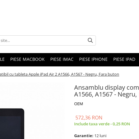
LE
PIESE MACBOOK
PIESE IMAC
PIESE IPHONE
PIESE IPAD
bil cu tableta Apple iPad Air 2 A1566, A1567 - Negru, Fara buton
Ansamblu display compa
A1566, A1567 - Negru,
OEM
572,36 RON
Include taxa verde - 0,25 RON
Garantie:
12 luni