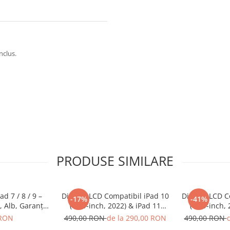
nclus.
PRODUSE SIMILARE
d 7 / 8 / 9 –
Display LCD Compatibil iPad 10
Display LCD C
-17%
-41%
, Alb, Garanție
(10.9-inch, 2022) & iPad 11
(10.9-inch,
ni
(2025) A2696 / A2757 / A2777,
(2025) A2696 
 RON
490,00 RON
de la 290,00 RON
490,00 RON
Garanție 12 luni
Garanț