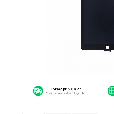
A2159 (Retina 13” 2019)
A2251 (Retina 13” 2020)
A2289 (Retina 13” 2020)
A2338 (M1/M2 13” 2020-2022)
A2442 (M1 14” 2021)
A2485 (M1 16” 2021)
A2779 (M2 14” 2023)
A2918 (M3 14” 2023)
A2992 (M3 14” 2023)
Top Piese Mac
Baterii MacBook
Placi de baza
Distribuie
Incarcatoare MacBook
pe
Display MacBook
Facebook
Livrare prin curier
Cost livrare la doar 17,90 lei
Tastatura MacBook
MacBook Air
A1369 (13” 2010-2011)