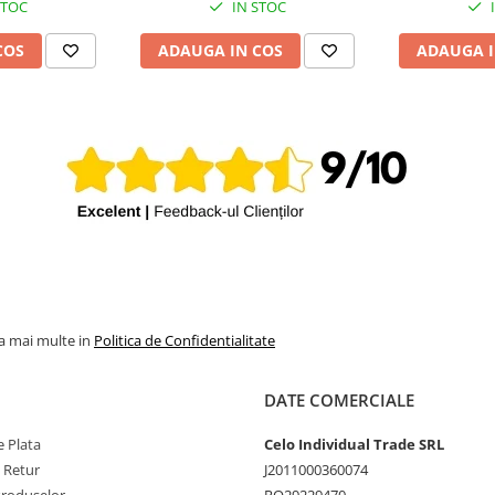
STOC
IN STOC
COS
ADAUGA IN COS
ADAUGA I
la mai multe in
Politica de Confidentialitate
DATE COMERCIALE
 Plata
Celo Individual Trade SRL
e Retur
J2011000360074
Produselor
RO29229470