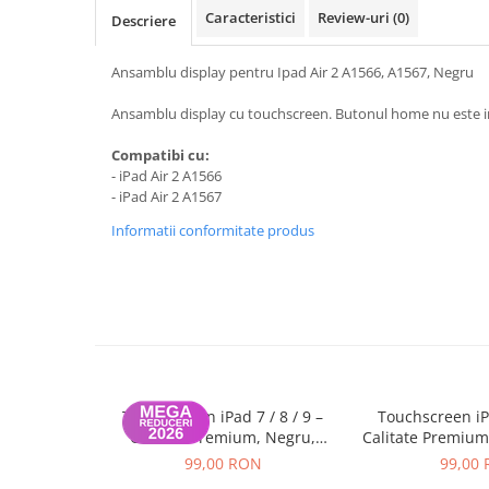
A1370 (11” 2010-2011)
Caracteristici
Review-uri
(0)
Descriere
A1465 (11” 2012-2015)
A1466 (13” 2012-2017)
Ansamblu display pentru Ipad Air 2 A1566, A1567, Negru
A1932 (13” 2018-2019)
Ansamblu display cu touchscreen. Butonul home nu este i
A2179 (13” 2020)
A2337 (M1 13” 2020)
Compatibi cu:
- iPad Air 2 A1566
A2681 (M2 13” 2022)
- iPad Air 2 A1567
A2941 (M2 15” 2023)
Informatii conformitate produs
A3113 (M3 13” 2024)
A3240 (M4 13” 2025)
MacBook Pro
A1278 (Unibody 13” 2009-2012)
A1286 (Unibody 15” 2008-2012)
A1297 (Unibody 17” 2009-2011)
MacBook
Touchscreen iPad 7 / 8 / 9 –
Touchscreen iPa
Calitate Premium, Negru,
Calitate Premium
A1342 (Unibody 13” 2009-2010)
Garanție 12 luni
12 lu
99,00 RON
99,00
A1534 (Retina 12” 2015-2017)