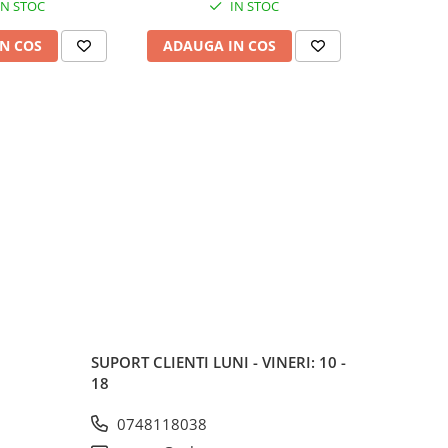
IN STOC
IN STOC
N COS
ADAUGA IN COS
ADAUG
SUPORT CLIENTI
LUNI - VINERI: 10 -
18
0748118038