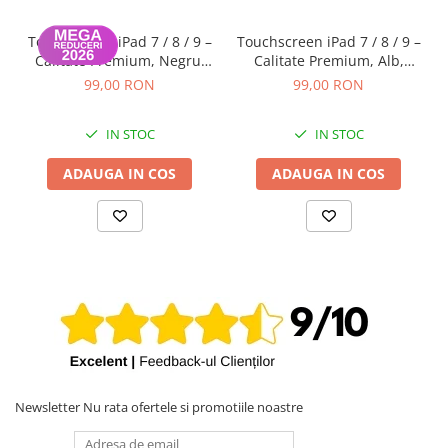
Touchscreen iPad 7 / 8 / 9 –
Touchscreen iPad 7 / 8 / 9 –
Calitate Premium, Negru,
Calitate Premium, Alb,
Garanție 12 luni
Garanție 12 luni
99,00 RON
99,00 RON
IN STOC
IN STOC
ADAUGA IN COS
ADAUGA IN COS
Newsletter
Nu rata ofertele si promotiile noastre