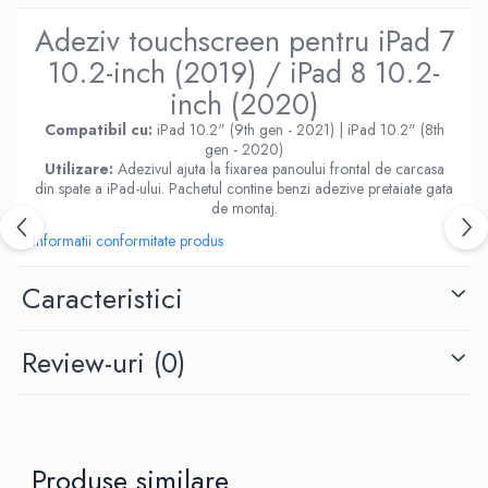
Housing iPhone
Adeziv touchscreen pentru iPad 7
iPhone 6s
10.2-inch (2019) / iPad 8 10.2-
inch (2020)
Compatibil cu:
iPad 10.2" (9th gen - 2021) | iPad 10.2" (8th
gen - 2020)
Utilizare:
Adezivul ajuta la fixarea panoului frontal de carcasa
din spate a iPad-ului. Pachetul contine benzi adezive pretaiate gata
de montaj.
Informatii conformitate produs
Caracteristici
Review-uri
(0)
Produse similare