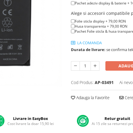
Pachet adeziv display & baterie + 
Alege si accesorii compatibile
Folie sticla display + 79,00 RON
Husa transparenta + 79,00 RON
Pachet Folie sticla & husa transpa
LA COMANDA
Durata de livrare:
se confirma tel
ADAUG
Cod Produs:
AP-03491
Ai nevo
Adauga la Favorite
Cere 
Livrare in EasyBox
Retur gratuit
Cost livrare la doar 15,90 lei
Ai 15 zile sa returnezi p