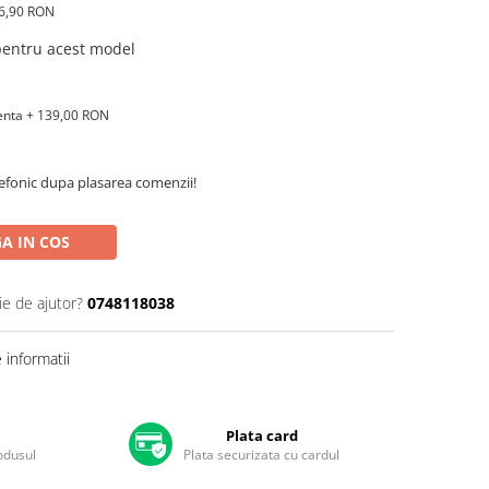
16,90 RON
 pentru acest model
renta + 139,00 RON
efonic dupa plasarea comenzii!
A IN COS
ie de ajutor?
0748118038
informatii
Plata card
rodusul
Plata securizata cu cardul