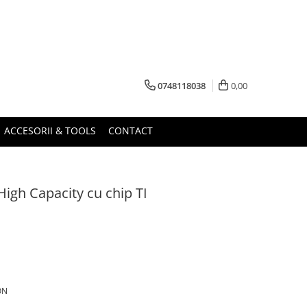
0748118038
0,00
ACCESORII & TOOLS
CONTACT
High Capacity cu chip TI
ON