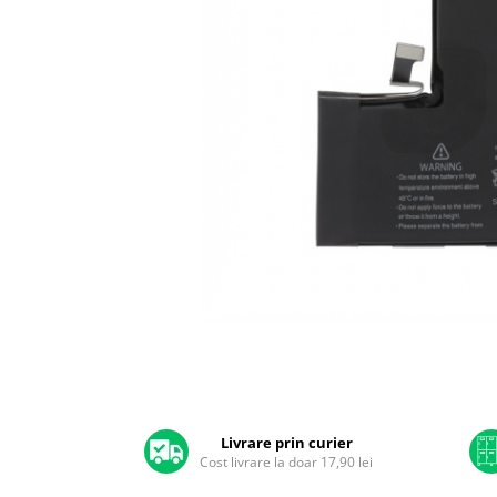
A2159 (Retina 13” 2019)
A2251 (Retina 13” 2020)
A2289 (Retina 13” 2020)
A2338 (M1/M2 13” 2020-2022)
A2442 (M1 14” 2021)
A2485 (M1 16” 2021)
A2779 (M2 14” 2023)
A2918 (M3 14” 2023)
A2992 (M3 14” 2023)
Top Piese Mac
Baterii MacBook
Placi de baza
Distribuie
Incarcatoare MacBook
pe
Display MacBook
Facebook
Tastatura MacBook
MacBook Air
Livrare prin curier
Cost livrare la doar 17,90 lei
A1369 (13” 2010-2011)