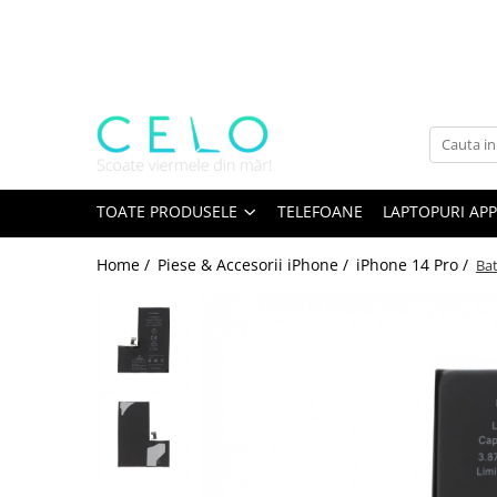
Toate Produsele
Laptopuri Apple
Telefoane
Piese & Accesorii MacBook
MacBook Pro Retina
TOATE PRODUSELE
TELEFOANE
LAPTOPURI APP
A1398 (Retina 15” 2012-2015)
Home /
Piese & Accesorii iPhone /
iPhone 14 Pro /
Bat
A1425 (Retina 13” 2012-2013)
A1502 (Retina 13” 2013-2015)
A1706 (Retina 13” 2016-2017)
A1707 (Retina 15” 2016-2017)
A1708 (Retina 13” 2016-2017)
A1989 (Retina 13” 2018-2019)
A1990 (Retina 15” 2018-2019)
A2141 (Retina 16” 2019)