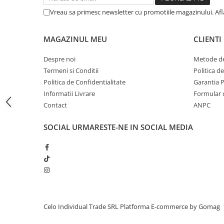
iPhone 13 Pro Max
Vreau sa primesc newsletter cu promotiile magazinului. Af
iPhone 13 Pro
MAGAZINUL MEU
CLIENTI
iPhone 13
iPhone 13 mini
Despre noi
Metode de
Termeni si Conditii
Politica d
iPhone 12 Pro Max
Politica de Confidentialitate
Garantia 
iPhone 12 Pro
Informatii Livrare
Formular 
iPhone 12
Contact
ANPC
iPhone 12 mini
SOCIAL
URMARESTE-NE IN SOCIAL MEDIA
iPhone 11 Pro Max
iPhone 11 Pro
iPhone 11
iPhone XS Max
iPhone XS
Celo Individual Trade SRL
Platforma E-commerce by Gomag
iPhone XR