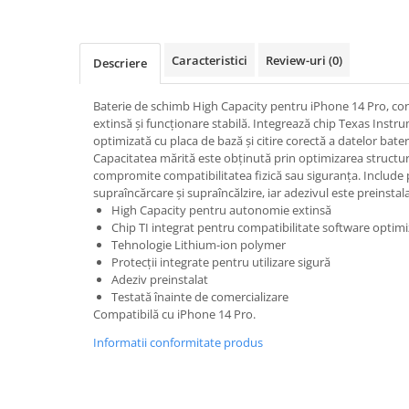
A1370 (11” 2010-2011)
A1465 (11” 2012-2015)
A1466 (13” 2012-2017)
Caracteristici
Review-uri
(0)
Descriere
A1932 (13” 2018-2019)
A2179 (13” 2020)
Baterie de schimb High Capacity pentru iPhone 14 Pro, c
extinsă și funcționare stabilă. Integrează chip Texas Inst
A2337 (M1 13” 2020)
optimizată cu placa de bază și citire corectă a datelor bateri
A2681 (M2 13” 2022)
Capacitatea mărită este obținută prin optimizarea structurii
A2941 (M2 15” 2023)
compromite compatibilitatea fizică sau siguranța. Include p
supraîncărcare și supraîncălzire, iar adezivul este preinsta
A3113 (M3 13” 2024)
High Capacity pentru autonomie extinsă
A3240 (M4 13” 2025)
Chip TI integrat pentru compatibilitate software optim
MacBook Pro
Tehnologie Lithium-ion polymer
Protecții integrate pentru utilizare sigură
A1278 (Unibody 13” 2009-2012)
Adeziv preinstalat
A1286 (Unibody 15” 2008-2012)
Testată înainte de comercializare
Compatibilă cu iPhone 14 Pro.
A1297 (Unibody 17” 2009-2011)
MacBook
Informatii conformitate produs
A1342 (Unibody 13” 2009-2010)
A1534 (Retina 12” 2015-2017)