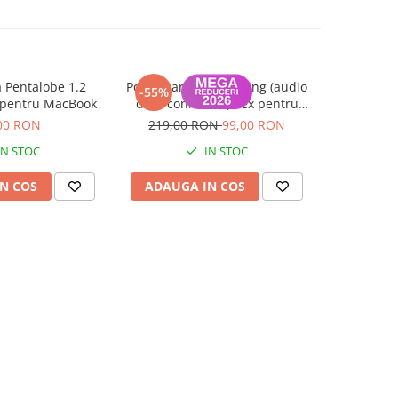
 Pentalobe 1.2
Port incarcare lightning (audio
Camera Spa
-55%
 pentru MacBook
dock connector) flex pentru
Pro (Rear 
iPhone 14 Pro, OEM, Negru
l
00 RON
219,00 RON
99,00 RON
3
IN STOC
IN STOC
N COS
ADAUGA IN COS
ADAUG