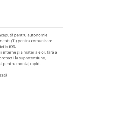
oncepută pentru autonomie
ruments (TI) pentru comunicare
ei în iOS.
 interne și a materialelor, fără a
rotecții la supratensiune,
lat pentru montaj rapid.
izată