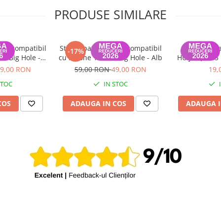
PRODUSE SIMILARE
casa compatibil
Sticla spate carcasa compatibil
Surubelnita
-17%
o, Big Hole -
cu iPhone 14 Pro, Big Hole - Alb
HUIJIAQI 365
iu
9,00 RON
59,00 RON
49,00 RON
19,
STOC
IN STOC
COS
ADAUGA IN COS
ADAUGA I