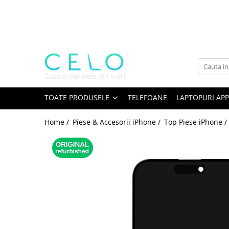
Toate Produsele
Laptopuri Apple
Telefoane
Piese & Accesorii MacBook
MacBook Pro Retina
TOATE PRODUSELE
TELEFOANE
LAPTOPURI APP
A1398 (Retina 15” 2012-2015)
Home /
Piese & Accesorii iPhone /
Top Piese iPhone /
A1425 (Retina 13” 2012-2013)
A1502 (Retina 13” 2013-2015)
A1706 (Retina 13” 2016-2017)
A1707 (Retina 15” 2016-2017)
A1708 (Retina 13” 2016-2017)
A1989 (Retina 13” 2018-2019)
A1990 (Retina 15” 2018-2019)
A2141 (Retina 16” 2019)