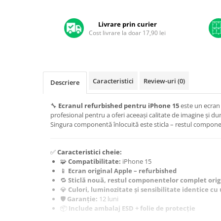
A1370 (11” 2010-2011)
A1465 (11” 2012-2015)
Livrare prin curier
A1466 (13” 2012-2017)
Cost livrare la doar 17,90 lei
A1932 (13” 2018-2019)
A2179 (13” 2020)
A2337 (M1 13” 2020)
A2681 (M2 13” 2022)
Caracteristici
Review-uri
(0)
Descriere
A2941 (M2 15” 2023)
A3113 (M3 13” 2024)
🔧
Ecranul refurbished pentru iPhone 15
este un ecran 
profesional pentru a oferi aceeași calitate de imagine și du
A3240 (M4 13” 2025)
Singura componentă înlocuită este sticla – restul compone
MacBook Pro
A1278 (Unibody 13” 2009-2012)
✅
Caracteristici cheie:
A1286 (Unibody 15” 2008-2012)
🧩
Compatibilitate:
iPhone 15
📱
Ecran original Apple – refurbished
A1297 (Unibody 17” 2009-2011)
🔁
Sticlă nouă, restul componentelor complet orig
MacBook
💎
Culori, luminozitate și sensibilitate identice cu
🛡️
Garanție:
12 luni
A1342 (Unibody 13” 2009-2010)
📦
Include ambalaj ESD + folie de protecție
A1534 (Retina 12” 2015-2017)