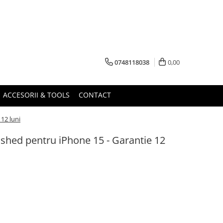
0748118038
0,00
ACCESORII & TOOLS
CONTACT
 12 luni
bished pentru iPhone 15 - Garantie 12