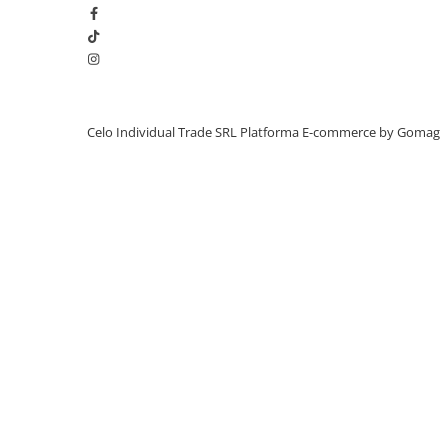
iPhone X
iPhone 8 Plus
iPhone 8
iPhone 7 Plus
Celo Individual Trade SRL
Platforma E-commerce by Gomag
iPhone 7
iPhone SE 2020 2nd
iPhone 6s Plus
iPhone SE 2022 3rd
iPhone 6 Plus
iPhone 6
Top Piese iPhone
Baterie iPhone
Display iPhone
Housing iPhone
iPhone 6s