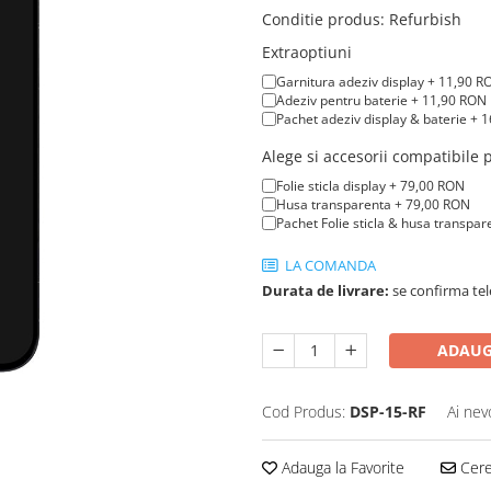
Conditie produs
:
Refurbish
Extraoptiuni
Garnitura adeziv display + 11,90 R
Adeziv pentru baterie + 11,90 RON
Pachet adeziv display & baterie + 
Alege si accesorii compatibile
Folie sticla display + 79,00 RON
Husa transparenta + 79,00 RON
Pachet Folie sticla & husa transpa
LA COMANDA
Durata de livrare:
se confirma tel
ADAUG
Cod Produs:
DSP-15-RF
Ai nev
Adauga la Favorite
Cere 