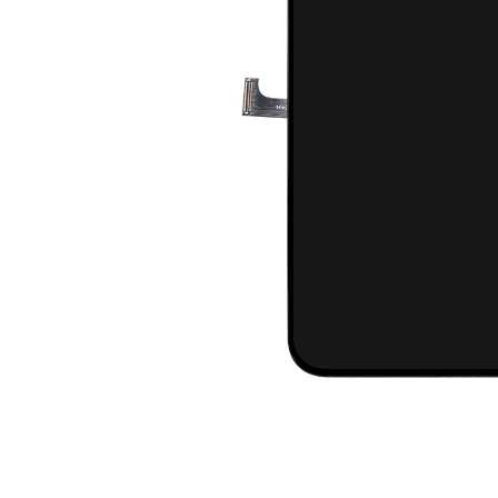
A2159 (Retina 13” 2019)
A2251 (Retina 13” 2020)
A2289 (Retina 13” 2020)
A2338 (M1/M2 13” 2020-2022)
A2442 (M1 14” 2021)
A2485 (M1 16” 2021)
A2779 (M2 14” 2023)
A2918 (M3 14” 2023)
A2992 (M3 14” 2023)
Top Piese Mac
Baterii MacBook
Placi de baza
Incarcatoare MacBook
Display MacBook
Tastatura MacBook
MacBook Air
Distribuie
pe
A1369 (13” 2010-2011)
Facebook