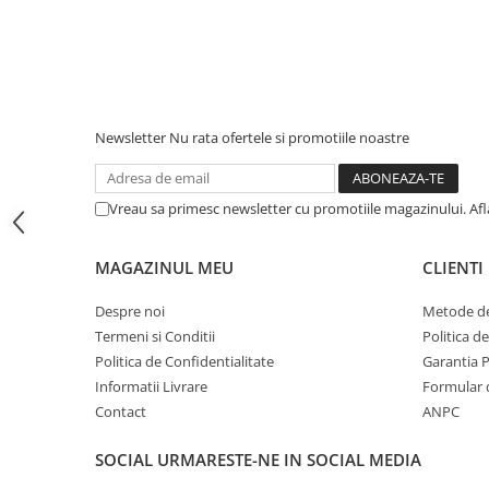
iPhone 13 Pro Max
iPhone 13 Pro
iPhone 13
iPhone 13 mini
Newsletter
Nu rata ofertele si promotiile noastre
iPhone 12 Pro Max
iPhone 12 Pro
Vreau sa primesc newsletter cu promotiile magazinului. Af
iPhone 12
iPhone 12 mini
MAGAZINUL MEU
CLIENTI
iPhone 11 Pro Max
Despre noi
Metode de
iPhone 11 Pro
Termeni si Conditii
Politica d
Politica de Confidentialitate
Garantia 
iPhone 11
Informatii Livrare
Formular 
iPhone XS Max
Contact
ANPC
iPhone XS
SOCIAL
URMARESTE-NE IN SOCIAL MEDIA
iPhone XR