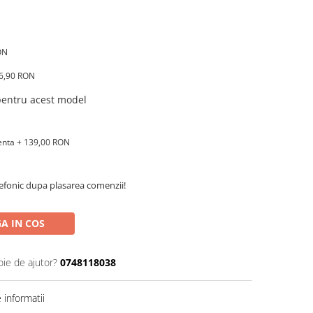
ON
16,90 RON
 pentru acest model
renta + 139,00 RON
efonic dupa plasarea comenzii!
A IN COS
oie de ajutor?
0748118038
informatii