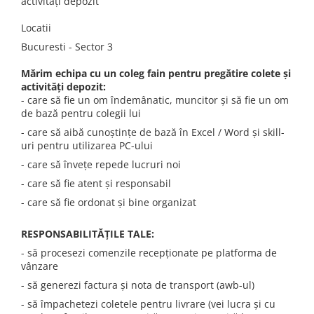
activități depozit
A2159 (Retina 13” 2019)
A2251 (Retina 13” 2020)
Locatii
A2289 (Retina 13” 2020)
Bucuresti - Sector 3
A2338 (M1/M2 13” 2020-2022)
Mărim echipa cu un coleg fain pentru pregătire colete și
A2442 (M1 14” 2021)
activități depozit:
A2485 (M1 16” 2021)
- care să fie un om îndemânatic, muncitor și să fie un om
A2779 (M2 14” 2023)
de bază pentru colegii lui
A2918 (M3 14” 2023)
- care să aibă cunoștințe de bază în Excel / Word și skill-
uri pentru utilizarea PC-ului
A2992 (M3 14” 2023)
- care să învețe repede lucruri noi
Top Piese Mac
- care să fie atent și responsabil
Baterii MacBook
- care să fie ordonat și bine organizat
Placi de baza
Incarcatoare MacBook
RESPONSABILITĂȚILE TALE:
Display MacBook
- să procesezi comenzile recepționate pe platforma de
Tastatura MacBook
vânzare
MacBook Air
- să generezi factura și nota de transport (awb-ul)
A1369 (13” 2010-2011)
- să împachetezi coletele pentru livrare (vei lucra și cu