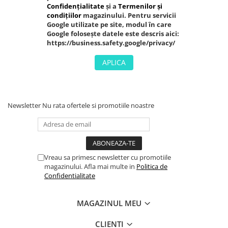
iPhone X
Confidențialitate
și a
Termenilor și
condițiilor
magazinului. Pentru servicii
iPhone 8 Plus
Google utilizate pe site, modul în care
Google folosește datele este descris aici:
iPhone 8
https://business.safety.google/privacy/
iPhone 7 Plus
APLICA
iPhone 7
iPhone SE 2020 2nd
iPhone 6s Plus
Newsletter
Nu rata ofertele si promotiile noastre
iPhone SE 2022 3rd
iPhone 6 Plus
iPhone 6
Vreau sa primesc newsletter cu promotiile
Top Piese iPhone
magazinului. Afla mai multe in
Politica de
Confidentialitate
Baterie iPhone
Display iPhone
MAGAZINUL MEU
Housing iPhone
iPhone 6s
CLIENTI