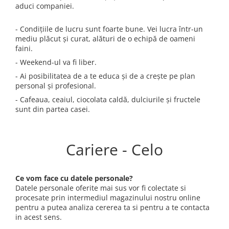
Piese & Accesorii iPhone
aduci companiei.
iPhone 16 Pro Max
- Condițiile de lucru sunt foarte bune. Vei lucra într-un
iPhone 16 Pro
mediu plăcut și curat, alături de o echipă de oameni
faini.
iPhone 17 Pro
- Weekend-ul va fi liber.
iPhone 15 Pro Max
- Ai posibilitatea de a te educa și de a crește pe plan
iPhone 16 Plus
personal și profesional.
iPhone 17
- Cafeaua, ceaiul, ciocolata caldă, dulciurile și fructele
sunt din partea casei.
iPhone 15 Pro
iPhone 16
Cariere - Celo
iPhone 15 Plus
iPhone 15
iPhone 14 Pro Max
Ce vom face cu datele personale?
Datele personale oferite mai sus vor fi colectate si
iPhone 14 Pro
procesate prin intermediul magazinului nostru online
pentru a putea analiza cererea ta si pentru a te contacta
iPhone 14 Plus
in acest sens.
iPhone 14