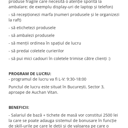
produse fragile care necesită o atenție sporită la
A1370 (11” 2010-2011)
ambalare; de exemplu display-uri de laptop și telefon)
A1465 (11” 2012-2015)
- să recepționezi marfa (numeri produsele și le organizezi
A1466 (13” 2012-2017)
la raft)
A1932 (13” 2018-2019)
- să etichetezi produsele
A2179 (13” 2020)
- să ambalezi produsele
A2337 (M1 13” 2020)
- să menții ordinea în spațiul de lucru
A2681 (M2 13” 2022)
- să predai coletele curierilor
A2941 (M2 15” 2023)
- să pui mici cadouri în coletele trimise către clienți :)
A3113 (M3 13” 2024)
A3240 (M4 13” 2025)
PROGRAM DE LUCRU:
MacBook Pro
- programul de lucru va fi L-V: 9:30-18:00
A1278 (Unibody 13” 2009-2012)
Punctul de lucru este situat în București, Sector 3,
aproape de Auchan Vitan.
A1286 (Unibody 15” 2008-2012)
A1297 (Unibody 17” 2009-2011)
MacBook
BENEFICII:
- Salariul de bază + tichete de masă vor constitui 2500 lei
A1342 (Unibody 13” 2009-2010)
la care se poate adauga sistemul de bonusare în funcție
A1534 (Retina 12” 2015-2017)
de skill-urile pe care le deții și de valoarea pe care o