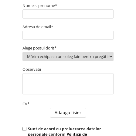
Nume si prenume*
iPhone 13 Pro Max
iPhone 13 Pro
iPhone 13
Adresa de email*
iPhone 13 mini
iPhone 12 Pro Max
Alege postul dorit*
iPhone 12 Pro
iPhone 12
Observatii
iPhone 12 mini
iPhone 11 Pro Max
iPhone 11 Pro
iPhone 11
CV*
iPhone XS Max
Adauga fisier
iPhone XS
Sunt de acord cu prelucrarea datelor
iPhone XR
personale conform
Politicii de