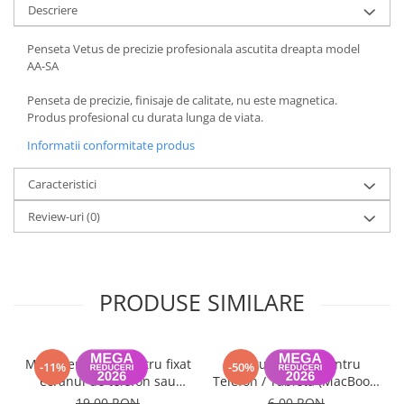
Descriere
Housing iPhone
iPhone 6s
Penseta Vetus de precizie profesionala ascutita dreapta model
AA-SA
Penseta de precizie, finisaje de calitate, nu este magnetica.
Produs profesional cu durata lunga de viata.
Informatii conformitate produs
Caracteristici
Review-uri
(0)
PRODUSE SIMILARE
Mini menghina pentru fixat
Ventuza sticla pentru
-11%
-50%
ecranul de telefon sau
Telefon / Tableta (MacBook,
tableta (1 bucata)
iMac, iPhone), diametru
19,00 RON
6,00 RON