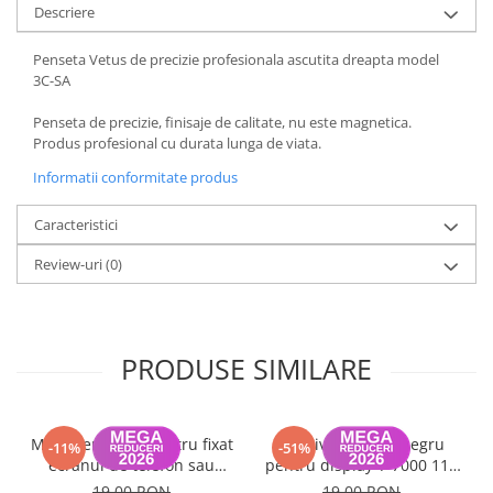
Descriere
Housing iPhone
iPhone 6s
Penseta Vetus de precizie profesionala ascutita dreapta model
3C-SA
Penseta de precizie, finisaje de calitate, nu este magnetica.
Produs profesional cu durata lunga de viata.
Informatii conformitate produs
Caracteristici
Review-uri
(0)
PRODUSE SIMILARE
Mini menghina pentru fixat
Adeziv Zhanlida negru
-11%
-51%
ecranul de telefon sau
pentru display T-7000 110
tableta (1 bucata)
ml
19,00 RON
19,00 RON