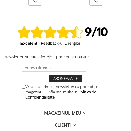
iPhone X
iPhone 8 Plus
iPhone 8
iPhone 7 Plus
iPhone 7
iPhone SE 2020 2nd
iPhone 6s Plus
Newsletter
Nu rata ofertele si promotiile noastre
iPhone SE 2022 3rd
iPhone 6 Plus
iPhone 6
Vreau sa primesc newsletter cu promotiile
magazinului. Afla mai multe in
Politica de
Top Piese iPhone
Confidentialitate
Baterie iPhone
Display iPhone
MAGAZINUL MEU
Housing iPhone
CLIENTI
iPhone 6s