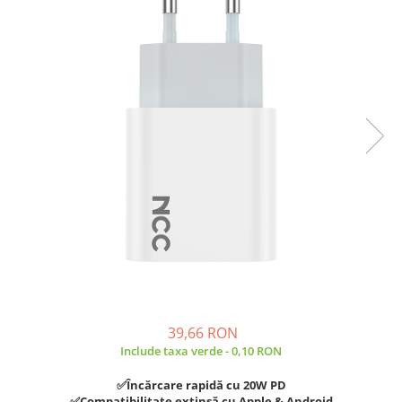
A2159 (Retina 13” 2019)
A2251 (Retina 13” 2020)
A2289 (Retina 13” 2020)
A2338 (M1/M2 13” 2020-2022)
A2442 (M1 14” 2021)
A2485 (M1 16” 2021)
A2779 (M2 14” 2023)
A2918 (M3 14” 2023)
A2992 (M3 14” 2023)
Top Piese Mac
Baterii MacBook
Placi de baza
Incarcatoare MacBook
Display MacBook
39,66 RON
Tastatura MacBook
Include taxa verde - 0,10 RON
MacBook Air
A1369 (13” 2010-2011)
✅Încărcare rapidă cu 20W PD
✅Compatibilitate extinsă cu Apple & Android