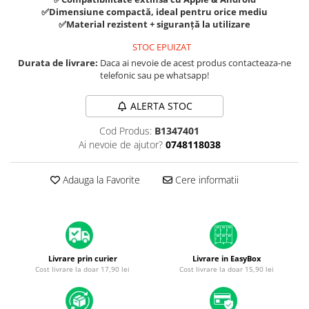
A1370 (11” 2010-2011)
✅Dimensiune compactă, ideal pentru orice mediu
A1465 (11” 2012-2015)
✅Material rezistent + siguranță la utilizare
A1466 (13” 2012-2017)
STOC EPUIZAT
A1932 (13” 2018-2019)
Durata de livrare:
Daca ai nevoie de acest produs contacteaza-ne
telefonic sau pe whatsapp!
A2179 (13” 2020)
A2337 (M1 13” 2020)
ALERTA STOC
A2681 (M2 13” 2022)
A2941 (M2 15” 2023)
Cod Produs:
B1347401
Ai nevoie de ajutor?
0748118038
A3113 (M3 13” 2024)
A3240 (M4 13” 2025)
Adauga la Favorite
Cere informatii
MacBook Pro
A1278 (Unibody 13” 2009-2012)
A1286 (Unibody 15” 2008-2012)
A1297 (Unibody 17” 2009-2011)
MacBook
Livrare prin curier
Livrare in EasyBox
Cost livrare la doar 17,90 lei
Cost livrare la doar 15,90 lei
A1342 (Unibody 13” 2009-2010)
A1534 (Retina 12” 2015-2017)