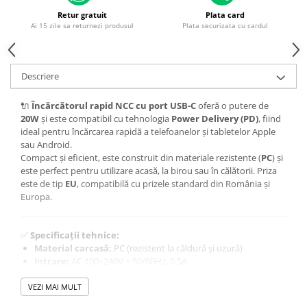
Piese & Accesorii iPhone
Retur gratuit
Plata card
iPhone 16 Pro Max
Ai 15 zile sa returnezi produsul
Plata securizata cu cardul
iPhone 16 Pro
iPhone 17 Pro
Descriere
iPhone 15 Pro Max
🔌
Încărcătorul rapid NCC cu port USB-C
oferă o putere de
iPhone 16 Plus
20W
și este compatibil cu tehnologia
Power Delivery (PD)
, fiind
iPhone 17
ideal pentru încărcarea rapidă a telefoanelor și tabletelor Apple
sau Android.
iPhone 15 Pro
Compact și eficient, este construit din materiale rezistente (
PC
) și
este perfect pentru utilizare acasă, la birou sau în călătorii. Priza
iPhone 16
este de tip
EU
, compatibilă cu prizele standard din România și
iPhone 15 Plus
Europa.
iPhone 15
✅
Specificații tehnice:
iPhone 14 Pro Max
Material carcasă:
PC (rezistent la căldură și uzură)
iPhone 14 Pro
Intrare:
AC 100–240V ~ 50/60Hz, 0.5A
Ieșire (USB-C):
iPhone 14 Plus
5V / 3A
VEZI MAI MULT
9V / 2.22A
iPhone 14