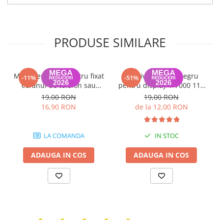
PRODUSE SIMILARE
Mini menghina pentru fixat
Adeziv Zhanlida negru
-11%
-51%
ecranul de telefon sau
pentru display T-7000 110
tableta (1 bucata)
ml
19,00 RON
19,00 RON
16,90 RON
de la 12,00 RON
LA COMANDA
IN STOC
ADAUGA IN COS
ADAUGA IN COS