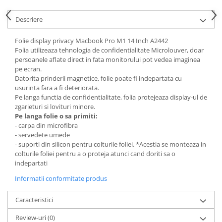
Housing iPhone
Descriere
iPhone 6s
Folie display privacy Macbook Pro M1 14 Inch A2442
Folia utilizeaza tehnologia de confidentialitate Microlouver, doar
persoanele aflate direct in fata monitorului pot vedea imaginea
pe ecran.
Datorita prinderii magnetice, folie poate fi indepartata cu
usurinta fara a fi deteriorata.
Pe langa functia de confidentialitate, folia protejeaza display-ul de
zgarieturi si lovituri minore.
Pe langa folie o sa primiti:
- carpa din microfibra
- servedete umede
- suporti din silicon pentru colturile foliei. *Acestia se monteaza in
colturile foliei pentru a o proteja atunci cand doriti sa o
indepartati
Informatii conformitate produs
Caracteristici
Review-uri
(0)