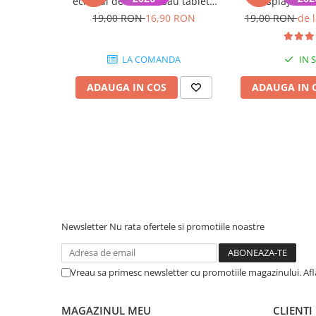
ecranul de telefon sau tableta
display T-7
Piese & Accesorii iPhone
(1 bucata)
19,00 RON
16,90 RON
19,00 RON
de 
iPhone 16 Pro Max
iPhone 16 Pro
LA COMANDA
IN 
iPhone 17 Pro
ADAUGA IN COS
ADAUGA IN 
iPhone 15 Pro Max
iPhone 16 Plus
iPhone 17
iPhone 15 Pro
iPhone 16
iPhone 15 Plus
iPhone 15
Newsletter
Nu rata ofertele si promotiile noastre
iPhone 14 Pro Max
iPhone 14 Pro
Vreau sa primesc newsletter cu promotiile magazinului. Af
iPhone 14 Plus
MAGAZINUL MEU
CLIENTI
iPhone 14