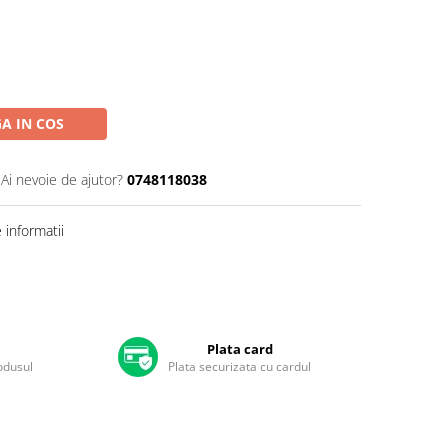
A IN COS
Ai nevoie de ajutor?
0748118038
informatii
Plata card
rodusul
Plata securizata cu cardul