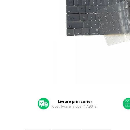
A2159 (Retina 13” 2019)
A2251 (Retina 13” 2020)
A2289 (Retina 13” 2020)
A2338 (M1/M2 13” 2020-2022)
A2442 (M1 14” 2021)
A2485 (M1 16” 2021)
A2779 (M2 14” 2023)
A2918 (M3 14” 2023)
A2992 (M3 14” 2023)
Top Piese Mac
Baterii MacBook
Placi de baza
Distribuie
Incarcatoare MacBook
pe
Display MacBook
Facebook
Livrare prin curier
Cost livrare la doar 17,90 lei
Tastatura MacBook
MacBook Air
A1369 (13” 2010-2011)