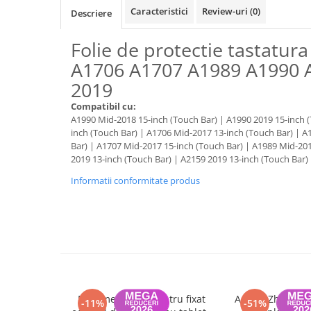
A1370 (11” 2010-2011)
Caracteristici
Review-uri
(0)
Descriere
A1465 (11” 2012-2015)
A1466 (13” 2012-2017)
Folie de protectie tastatu
A1932 (13” 2018-2019)
A1706 A1707 A1989 A1990 
A2179 (13” 2020)
2019
A2337 (M1 13” 2020)
Compatibil cu:
A2681 (M2 13” 2022)
A1990 Mid-2018 15-inch (Touch Bar) | A1990 2019 15-inch (
A2941 (M2 15” 2023)
inch (Touch Bar) | A1706 Mid-2017 13-inch (Touch Bar) | A
Bar) | A1707 Mid-2017 15-inch (Touch Bar) | A1989 Mid-201
A3113 (M3 13” 2024)
2019 13-inch (Touch Bar) | A2159 2019 13-inch (Touch Bar)
A3240 (M4 13” 2025)
Informatii conformitate produs
MacBook Pro
A1278 (Unibody 13” 2009-2012)
A1286 (Unibody 15” 2008-2012)
A1297 (Unibody 17” 2009-2011)
MacBook
A1342 (Unibody 13” 2009-2010)
Mini menghina pentru fixat
Adeziv Zhanlida
A1534 (Retina 12” 2015-2017)
-11%
-51%