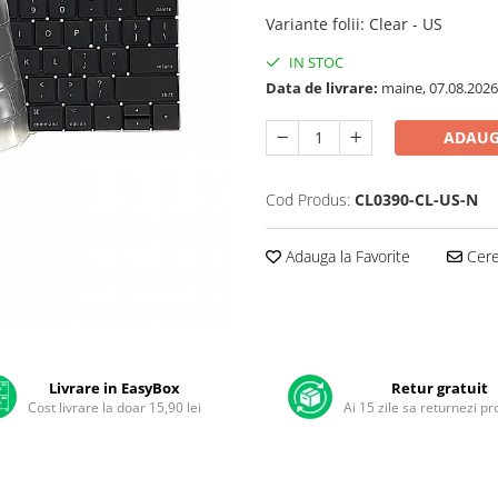
Variante folii
:
Clear - US
IN STOC
Data de livrare:
maine, 07.08.2026
ADAUG
Cod Produs:
CL0390-CL-US-N
Adauga la Favorite
Cere 
Livrare in EasyBox
Retur gratuit
Cost livrare la doar 15,90 lei
Ai 15 zile sa returnezi p