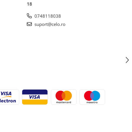
18
0748118038
suport@celo.ro