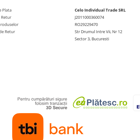
 Plata
Celo Individual Trade SRL
e Retur
J2011000360074
Produselor
RO29229470
de Retur
Str Drumul Intre Vii, Nr 12
Sector 3, Bucuresti