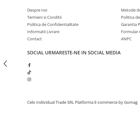
iPhone 13 Pro Max
Despre noi
Metode de
iPhone 13 Pro
Termeni si Conditii
Politica d
Politica de Confidentialitate
Garantia 
iPhone 13
Informatii Livrare
Formular 
iPhone 13 mini
Contact
ANPC
iPhone 12 Pro Max
SOCIAL
URMARESTE-NE IN SOCIAL MEDIA
iPhone 12 Pro
iPhone 12
iPhone 12 mini
iPhone 11 Pro Max
iPhone 11 Pro
Celo Individual Trade SRL
Platforma E-commerce by Gomag
iPhone 11
iPhone XS Max
iPhone XS
iPhone XR