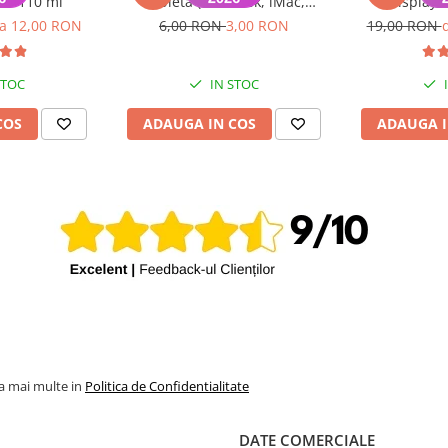
000 110 ml
Tableta (MacBook, iMac,
display 
iPhone), diametru 44mm,
la 12,00 RON
6,00 RON
3,00 RON
19,00 RON
Negru
STOC
IN STOC
COS
ADAUGA IN COS
ADAUGA I
la mai multe in
Politica de Confidentialitate
DATE COMERCIALE