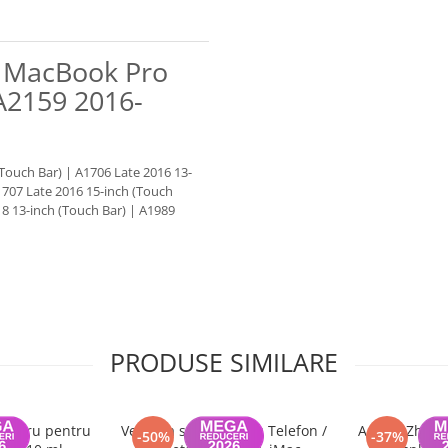
ra MacBook Pro
A2159 2016-
Touch Bar) | A1706 Late 2016 13-
1707 Late 2016 15-inch (Touch
8 13-inch (Touch Bar) | A1989
PRODUSE SIMILARE
 negru pentru
Ventuza sticla pentru Telefon /
Adeziv Zhanl
-50%
-37%