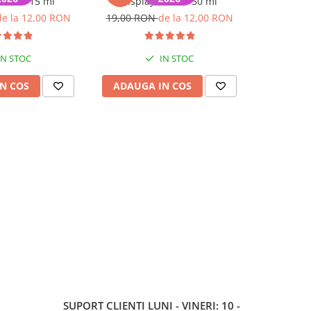
T-7000 15 ml
display T-7000 50 ml
pentru di
de la 12,00 RON
19,00 RON
de la 12,00 RON
19,00 R
IN STOC
IN STOC
N COS
ADAUGA IN COS
ADAUG
SUPORT CLIENTI
LUNI - VINERI: 10 -