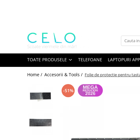
Toate Produsele
Laptopuri Apple
Telefoane
Piese & Accesorii MacBook
MacBook Pro Retina
TOATE PRODUSELE
TELEFOANE
LAPTOPURI APP
A1398 (Retina 15” 2012-2015)
Home /
Accesorii & Tools /
Folie de protectie pentru ta
A1425 (Retina 13” 2012-2013)
A1502 (Retina 13” 2013-2015)
-51%
A1706 (Retina 13” 2016-2017)
A1707 (Retina 15” 2016-2017)
A1708 (Retina 13” 2016-2017)
A1989 (Retina 13” 2018-2019)
A1990 (Retina 15” 2018-2019)
A2141 (Retina 16” 2019)