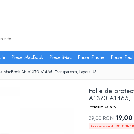
ple
Piese MacBook
Piese iMac
Piese iPhone
Piese iPad
atura MacBook Air A1370 A1465, Transparenta, Layout US
Folie de protec
A1370 A1465, T
Premium Quality
19,00
39,00 RON
Economisesti:
20,00
RO