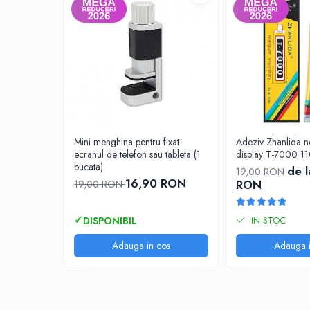
Piese & Accesorii iPhone
iPhone 16 Pro Max
iPhone 16 Pro
iPhone 17 Pro
iPhone 15 Pro Max
iPhone 16 Plus
iPhone 17
Mini menghina pentru fixat
Adeziv Zhanlida n
iPhone 15 Pro
ecranul de telefon sau tableta (1
display T-7000 11
bucata)
de l
19,00 RON
iPhone 16
16,90 RON
RON
19,00 RON
iPhone 15 Plus
iPhone 15
IN STOC
iPhone 14 Pro Max
Adauga in cos
Adauga i
iPhone 14 Pro
iPhone 14 Plus
iPhone 14