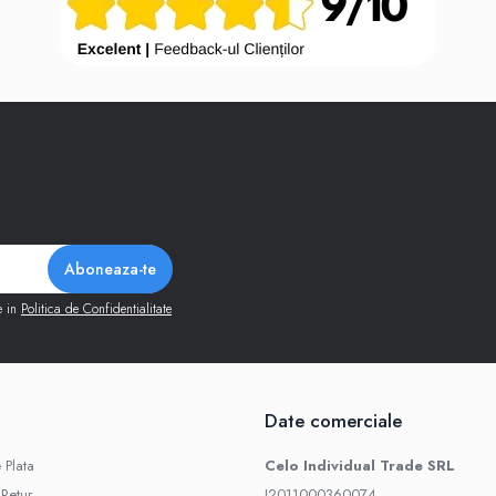
e in
Politica de Confidentialitate
Date comerciale
 Plata
Celo Individual Trade SRL
 Retur
J2011000360074