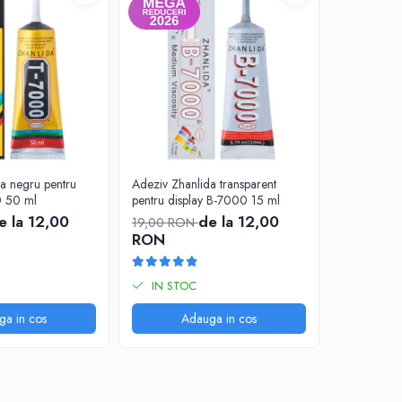
a negru pentru
Adeziv Zhanlida transparent
Adeziv Zhan
0 50 ml
pentru display B-7000 15 ml
pentru dis
e la 12,00
de la 12,00
19,00 RON
19,00 RO
RON
RON
IN STOC
IN STO
ga in cos
Adauga in cos
A