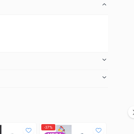
-37%
-35%