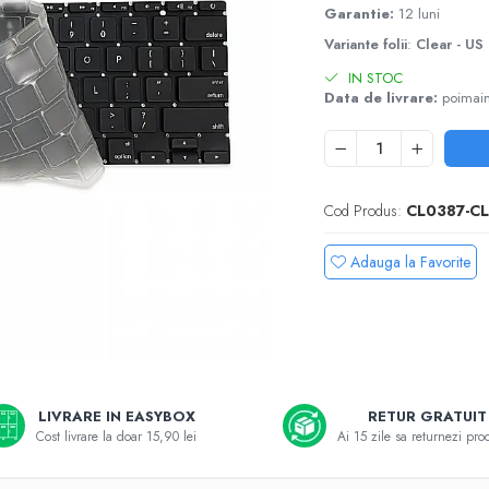
Garantie:
12 luni
Variante folii
:
Clear - US
IN STOC
Data de livrare:
poimain
Cod Produs:
CL0387-CL
Adauga la Favorite
e
LIVRARE IN EASYBOX
RETUR GRATUIT
k
Cost livrare la doar 15,90 lei
Ai 15 zile sa returnezi pro