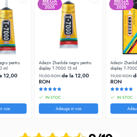
egru pentru
Adeziv Zhanlida negru pentru
Adeziv Zhanlid
0 ml
display T-7000 15 ml
display T-700
a 12,00
de la 12,00
d
19,00 RON
19,00 RON
RON
RON
IN STOC
IN STOC
n cos
Adauga in cos
Adau