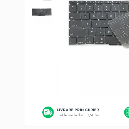
A2159 (Retina 13” 2019)
A2251 (Retina 13” 2020)
A2289 (Retina 13” 2020)
A2338 (M1/M2 13” 2020-2022)
A2442 (M1 14” 2021)
A2485 (M1 16” 2021)
A2779 (M2 14” 2023)
A2918 (M3 14” 2023)
A2992 (M3 14” 2023)
Top Piese Mac
Baterii MacBook
Placi de baza
Incarcatoare MacBook
Display MacBook
Distribui
pe
Tastatura MacBook
LIVRARE PRIN CURIER
Faceboo
MacBook Air
Cost livrare la doar 17,90 lei
A1369 (13” 2010-2011)