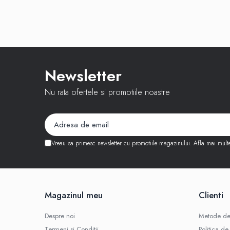
iPhone 13 Pro Max
iPhone 13 Pro
iPhone 13
iPhone 13 mini
Newsletter
iPhone 12 Pro Max
Nu rata ofertele si promotiile noastre
iPhone 12 Pro
iPhone 12
iPhone 12 mini
iPhone 11 Pro Max
Vreau sa primesc newsletter cu promotiile magazinului. Afla mai mult
iPhone 11 Pro
iPhone 11
iPhone XS Max
Magazinul meu
Clienti
iPhone XS
Despre noi
Metode de
iPhone XR
Termeni si Conditii
Politica de