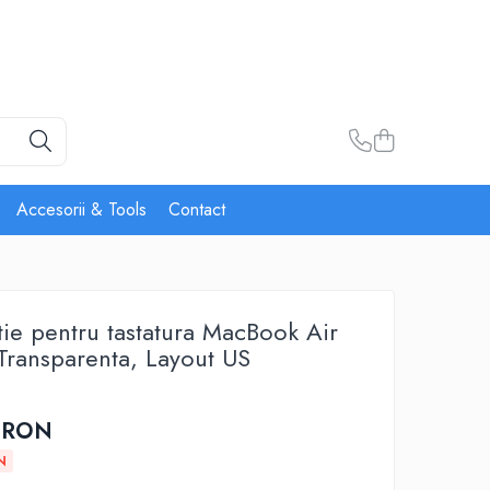
Accesorii & Tools
Contact
tie pentru tastatura MacBook Air
ransparenta, Layout US
 RON
N