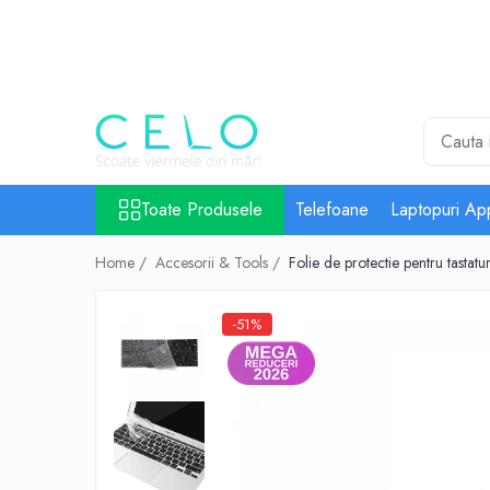
Toate Produsele
Laptopuri Apple
Telefoane
Piese & Accesorii MacBook
MacBook Pro Retina
Toate Produsele
Telefoane
Laptopuri Ap
A1398 (Retina 15” 2012-2015)
Home /
Accesorii & Tools /
Folie de protectie pentru tast
A1425 (Retina 13” 2012-2013)
A1502 (Retina 13” 2013-2015)
A1706 (Retina 13” 2016-2017)
-51%
A1707 (Retina 15” 2016-2017)
A1708 (Retina 13” 2016-2017)
A1989 (Retina 13” 2018-2019)
A1990 (Retina 15” 2018-2019)
A2141 (Retina 16” 2019)