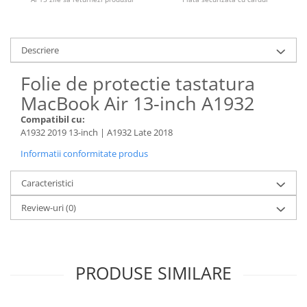
Piese & Accesorii iPhone
iPhone 16 Pro Max
iPhone 16 Pro
Descriere
iPhone 17 Pro
Folie de protectie tastatura
iPhone 15 Pro Max
MacBook Air 13-inch A1932
iPhone 16 Plus
Compatibil cu:
iPhone 17
A1932 2019 13-inch | A1932 Late 2018
iPhone 15 Pro
Informatii conformitate produs
iPhone 16
Caracteristici
iPhone 15 Plus
Review-uri
(0)
iPhone 15
iPhone 14 Pro Max
iPhone 14 Pro
PRODUSE SIMILARE
iPhone 14 Plus
iPhone 14