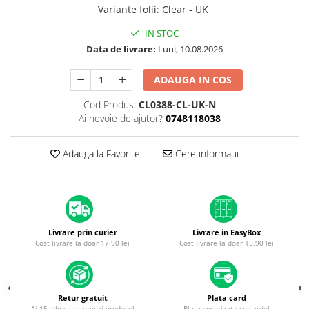
A1370 (11” 2010-2011)
Variante folii
:
Clear - UK
A1465 (11” 2012-2015)
IN STOC
A1466 (13” 2012-2017)
Data de livrare:
Luni, 10.08.2026
A1932 (13” 2018-2019)
A2179 (13” 2020)
ADAUGA IN COS
A2337 (M1 13” 2020)
Cod Produs:
CL0388-CL-UK-N
A2681 (M2 13” 2022)
Ai nevoie de ajutor?
0748118038
A2941 (M2 15” 2023)
A3113 (M3 13” 2024)
Adauga la Favorite
Cere informatii
A3240 (M4 13” 2025)
MacBook Pro
A1278 (Unibody 13” 2009-2012)
A1286 (Unibody 15” 2008-2012)
Livrare prin curier
Livrare in EasyBox
A1297 (Unibody 17” 2009-2011)
Cost livrare la doar 17,90 lei
Cost livrare la doar 15,90 lei
MacBook
A1342 (Unibody 13” 2009-2010)
A1534 (Retina 12” 2015-2017)
Retur gratuit
Plata card
Ai 15 zile sa returnezi produsul
Plata securizata cu cardul