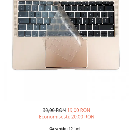
A2159 (Retina 13” 2019)
A2251 (Retina 13” 2020)
A2289 (Retina 13” 2020)
A2338 (M1/M2 13” 2020-2022)
A2442 (M1 14” 2021)
A2485 (M1 16” 2021)
A2779 (M2 14” 2023)
A2918 (M3 14” 2023)
A2992 (M3 14” 2023)
Top Piese Mac
Baterii MacBook
Placi de baza
Incarcatoare MacBook
Display MacBook
39,00 RON
19,00 RON
Tastatura MacBook
Economisesti:
20,00
RON
MacBook Air
A1369 (13” 2010-2011)
Garantie:
12 luni