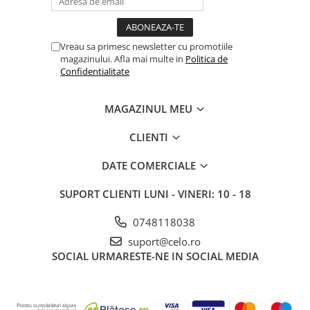
iPhone X
iPhone 8 Plus
Vreau sa primesc newsletter cu promotiile
iPhone 8
magazinului. Afla mai multe in
Politica de
iPhone 7 Plus
Confidentialitate
iPhone 7
MAGAZINUL MEU
iPhone SE 2020 2nd
iPhone 6s Plus
CLIENTI
iPhone SE 2022 3rd
DATE COMERCIALE
iPhone 6 Plus
SUPORT CLIENTI
LUNI - VINERI: 10 - 18
iPhone 6
Top Piese iPhone
0748118038
suport@celo.ro
Baterie iPhone
SOCIAL
URMARESTE-NE IN SOCIAL MEDIA
Display iPhone
Housing iPhone
iPhone 6s