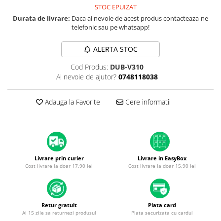
A1370 (11” 2010-2011)
STOC EPUIZAT
A1465 (11” 2012-2015)
Durata de livrare:
Daca ai nevoie de acest produs contacteaza-ne
telefonic sau pe whatsapp!
A1466 (13” 2012-2017)
A1932 (13” 2018-2019)
ALERTA STOC
A2179 (13” 2020)
Cod Produs:
DUB-V310
A2337 (M1 13” 2020)
Ai nevoie de ajutor?
0748118038
A2681 (M2 13” 2022)
A2941 (M2 15” 2023)
Adauga la Favorite
Cere informatii
A3113 (M3 13” 2024)
A3240 (M4 13” 2025)
MacBook Pro
A1278 (Unibody 13” 2009-2012)
Livrare prin curier
Livrare in EasyBox
A1286 (Unibody 15” 2008-2012)
Cost livrare la doar 17,90 lei
Cost livrare la doar 15,90 lei
A1297 (Unibody 17” 2009-2011)
MacBook
A1342 (Unibody 13” 2009-2010)
Retur gratuit
Plata card
A1534 (Retina 12” 2015-2017)
Ai 15 zile sa returnezi produsul
Plata securizata cu cardul