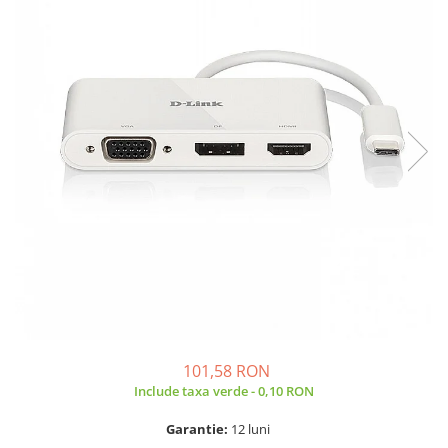
A2159 (Retina 13” 2019)
A2251 (Retina 13” 2020)
A2289 (Retina 13” 2020)
A2338 (M1/M2 13” 2020-2022)
A2442 (M1 14” 2021)
A2485 (M1 16” 2021)
A2779 (M2 14” 2023)
A2918 (M3 14” 2023)
A2992 (M3 14” 2023)
Top Piese Mac
Baterii MacBook
Placi de baza
Incarcatoare MacBook
Display MacBook
101,58 RON
Tastatura MacBook
Include taxa verde - 0,10 RON
MacBook Air
A1369 (13” 2010-2011)
Garantie:
12 luni