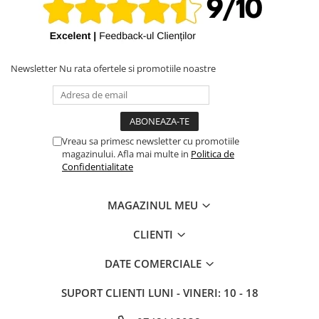
iPhone X
iPhone 8 Plus
iPhone 8
Newsletter
Nu rata ofertele si promotiile noastre
iPhone 7 Plus
iPhone 7
iPhone SE 2020 2nd
iPhone 6s Plus
Vreau sa primesc newsletter cu promotiile
magazinului. Afla mai multe in
Politica de
iPhone SE 2022 3rd
Confidentialitate
iPhone 6 Plus
iPhone 6
MAGAZINUL MEU
Top Piese iPhone
CLIENTI
Baterie iPhone
DATE COMERCIALE
Display iPhone
Housing iPhone
SUPORT CLIENTI
LUNI - VINERI: 10 - 18
iPhone 6s