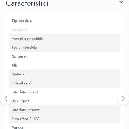
Caracteristici
Housing iPhone
iPhone 6s
Tip produs:
Incarcator
Model compatibil:
Toate modelele
Culoare::
Alb
Material:
Policarbonat
Interfata iesire:
USB Type-C
Interfata intrare:
Priza retea 240V
Putere: