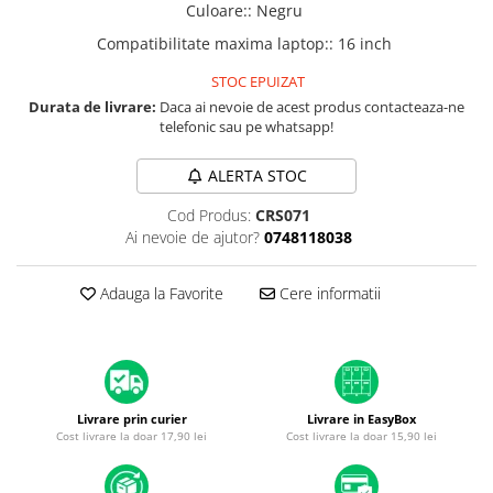
iPad mini (2nd gen)
iPhone XS
Culoare:
:
Negru
A2179 (13” 2020)
iPad mini (3rd gen)
iPhone XR
Compatibilitate maxima laptop:
:
16 inch
A2337 (M1 13” 2020)
iPad mini (4th gen - 2015)
iPhone X
A2681 (M2 13” 2022)
STOC EPUIZAT
iPad mini (5th gen - 2019)
Durata de livrare:
Daca ai nevoie de acest produs contacteaza-ne
A2941 (M2 15” 2023)
iPhone 8 Plus
iPad mini (6th gen - 2021)
telefonic sau pe whatsapp!
A3113 (M3 13” 2024)
iPhone 8
A3240 (M4 13” 2025)
ALERTA STOC
iPhone 7 Plus
MacBook Pro
iPhone 7
Cod Produs:
CRS071
A1278 (Unibody 13” 2009-2012)
Ai nevoie de ajutor?
0748118038
iPhone SE 2020 2nd
A1286 (Unibody 15” 2008-2012)
iPhone 6s Plus
A1297 (Unibody 17” 2009-2011)
Adauga la Favorite
Cere informatii
iPhone SE 2022 3rd
MacBook
iPhone 6 Plus
A1342 (Unibody 13” 2009-2010)
A1534 (Retina 12” 2015-2017)
iPhone 6
Top Piese iPhone
Livrare prin curier
Livrare in EasyBox
Cost livrare la doar 17,90 lei
Cost livrare la doar 15,90 lei
Baterie iPhone
Display iPhone