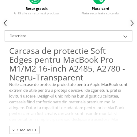
Housing iPhone
Retur gratuit
Plata card
iPhone 6s
Ai 15 zile sa returnezi produsul
Plata securizata cu cardul
Descriere
Carcasa de protectie Soft
Edges pentru MacBook Pro
M1/M2 16-inch A2485, A2780 -
Negru-Transparent
Noile carcase de protectie proiectate pentru Apple MacBook sunt
extrem de utile pentru a proteja device-ul de zgarieturi, praf si
lovituri usoare. Design-ul unic imbina bunul gust cu calitatea,
carcasele fiind confectionate din materiale premium moi la
atingere. Datorita capacitatii de adaptare pentru orice MacBook
pentru care au fost create, carcasele sunt usor de montat si
demontat prin simpla clipsare sau declipsare a acestora. Mai
exact fiecare parte a carcasei se fixeaza dinspre zona balamalelor,
VEZI MAI MULT
spre zona exterioara de deschidere a laptop-ului. Potriveste-le
perfect pe carcasa si apoi clipseaza-le! Curatarea carcaselor de