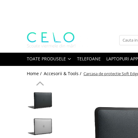
Toate Produsele
Laptopuri Apple
Telefoane
Piese & Accesorii MacBook
MacBook Pro Retina
TOATE PRODUSELE
TELEFOANE
LAPTOPURI APP
A1398 (Retina 15” 2012-2015)
Home /
Accesorii & Tools /
Carcasa de protectie Soft Edg
A1425 (Retina 13” 2012-2013)
A1502 (Retina 13” 2013-2015)
A1706 (Retina 13” 2016-2017)
A1707 (Retina 15” 2016-2017)
A1708 (Retina 13” 2016-2017)
A1989 (Retina 13” 2018-2019)
A1990 (Retina 15” 2018-2019)
A2141 (Retina 16” 2019)