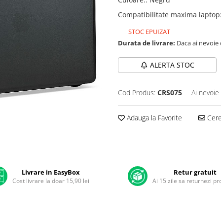
Compatibilitate maxima laptop
STOC EPUIZAT
Durata de livrare:
Daca ai nevoie 
ALERTA STOC
Cod Produs:
CRS075
Ai nevoie
Adauga la Favorite
Cere 
Livrare in EasyBox
Retur gratuit
Cost livrare la doar 15,90 lei
Ai 15 zile sa returnezi p