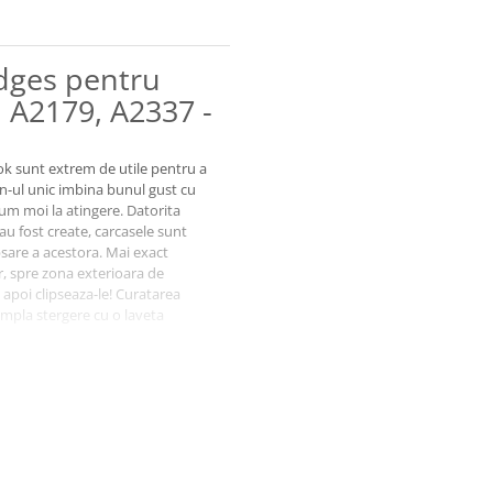
Edges pentru
 A2179, A2337 -
k sunt extrem de utile pentru a
ign-ul unic imbina bunul gust cu
ium moi la atingere. Datorita
u fost create, carcasele sunt
sare a acestora. Mai exact
r, spre zona exterioara de
 apoi clipseaza-le! Curatarea
impla stergere cu o laveta
h | A2337 (M1 2020)