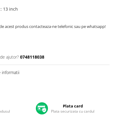
:
:
13 inch
de acest produs contacteaza-ne telefonic sau pe whatsapp!
 de ajutor?
0748118038
informatii
Plata card
rodusul
Plata securizata cu cardul