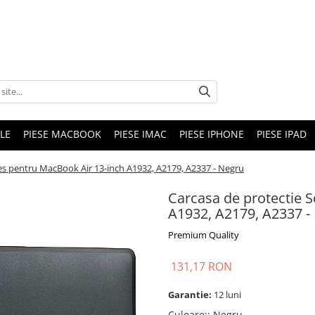
LE
PIESE MACBOOK
PIESE IMAC
PIESE IPHONE
PIESE IPAD
es pentru MacBook Air 13-inch A1932, A2179, A2337 - Negru
Carcasa de protectie 
A1932, A2179, A2337 -
Premium Quality
131,17 RON
Garantie:
12 luni
Culoare:
:
Negru