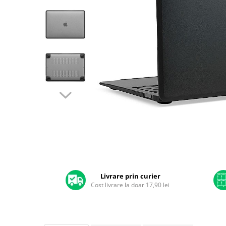
A2159 (Retina 13” 2019)
A2251 (Retina 13” 2020)
A2289 (Retina 13” 2020)
A2338 (M1/M2 13” 2020-2022)
A2442 (M1 14” 2021)
A2485 (M1 16” 2021)
A2779 (M2 14” 2023)
A2918 (M3 14” 2023)
A2992 (M3 14” 2023)
Top Piese Mac
Baterii MacBook
Placi de baza
Distribuie
Incarcatoare MacBook
pe
Display MacBook
Facebook
Livrare prin curier
Cost livrare la doar 17,90 lei
Tastatura MacBook
MacBook Air
A1369 (13” 2010-2011)