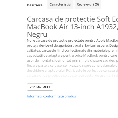
A1370 (11” 2010-2011)
Caracteristici
Review-uri
(0)
Descriere
A1465 (11” 2012-2015)
A1466 (13” 2012-2017)
Carcasa de protectie Soft 
A1932 (13” 2018-2019)
MacBook Air 13-inch A1932,
A2179 (13” 2020)
Negru
A2337 (M1 13” 2020)
Noile carcase de protectie proiectate pentru Apple MacBoo
A2681 (M2 13” 2022)
proteja device-ul de zgarieturi, praf si lovituri usoare. Des
A2941 (M2 15” 2023)
calitatea, carcasele fiind confectionate din materiale prem
capacitatii de adaptare pentru orice MacBook pentru care a
A3113 (M3 13” 2024)
usor de montat si demontat prin simpla clipsare sau declip
A3240 (M4 13” 2025)
fiecare parte a carcasei se fixeaza dinspre zona balamalelo
MacBook Pro
deschidere a laptop-ului. Potriveste-le perfect pe carcasa si
carcaselor de protectie se poate face destul de usor, prin s
A1278 (Unibody 13” 2009-2012)
umeda.
A1286 (Unibody 15” 2008-2012)
VEZI MAI MULT
Lista modele laptop compatibile:
A1297 (Unibody 17” 2009-2011)
A1932 Late 2018 | A1932 2019 13-inch | A2179 2020 13-inc
Informatii conformitate produs
MacBook
A1342 (Unibody 13” 2009-2010)
A1534 (Retina 12” 2015-2017)