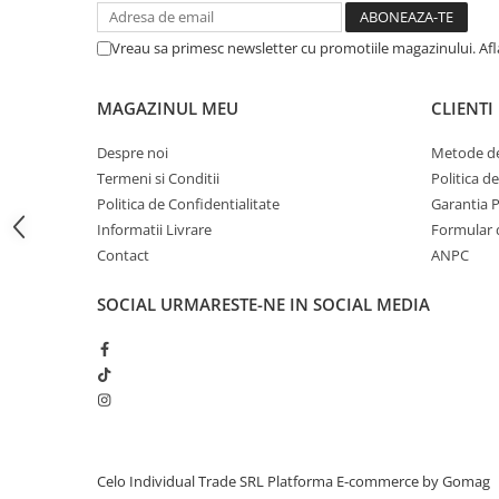
iPhone 13 Pro Max
Vreau sa primesc newsletter cu promotiile magazinului. Af
iPhone 13 Pro
iPhone 13
MAGAZINUL MEU
CLIENTI
iPhone 13 mini
Despre noi
Metode de
iPhone 12 Pro Max
Termeni si Conditii
Politica d
iPhone 12 Pro
Politica de Confidentialitate
Garantia 
Informatii Livrare
Formular 
iPhone 12
Contact
ANPC
iPhone 12 mini
iPhone 11 Pro Max
SOCIAL
URMARESTE-NE IN SOCIAL MEDIA
iPhone 11 Pro
iPhone 11
iPhone XS Max
iPhone XS
iPhone XR
Celo Individual Trade SRL
Platforma E-commerce by Gomag