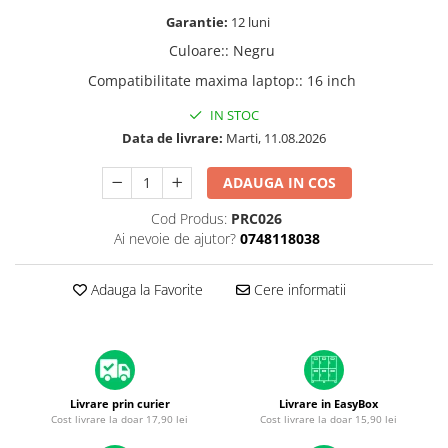
A1370 (11” 2010-2011)
Garantie:
12 luni
A1465 (11” 2012-2015)
Culoare:
:
Negru
A1466 (13” 2012-2017)
Compatibilitate maxima laptop:
:
16 inch
A1932 (13” 2018-2019)
A2179 (13” 2020)
IN STOC
A2337 (M1 13” 2020)
Data de livrare:
Marti, 11.08.2026
A2681 (M2 13” 2022)
ADAUGA IN COS
A2941 (M2 15” 2023)
A3113 (M3 13” 2024)
Cod Produs:
PRC026
Ai nevoie de ajutor?
0748118038
A3240 (M4 13” 2025)
MacBook Pro
Adauga la Favorite
Cere informatii
A1278 (Unibody 13” 2009-2012)
A1286 (Unibody 15” 2008-2012)
A1297 (Unibody 17” 2009-2011)
MacBook
Livrare prin curier
Livrare in EasyBox
A1342 (Unibody 13” 2009-2010)
Cost livrare la doar 17,90 lei
Cost livrare la doar 15,90 lei
A1534 (Retina 12” 2015-2017)