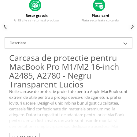
Piese & Accesorii iPhone
iPhone 16 Pro Max
Retur gratuit
Plata card
iPhone 16 Pro
Ai 15 zile sa returnezi produsul
Plata securizata cu cardul
iPhone 17 Pro
iPhone 15 Pro Max
Descriere
iPhone 16 Plus
Carcasa de protectie pentru
iPhone 17
MacBook Pro M1/M2 16-inch
iPhone 15 Pro
A2485, A2780 - Negru
iPhone 16
Transparent Lucios
iPhone 15 Plus
Noile carcase de protectie proiectate pentru Apple MacBook sunt
iPhone 15
extrem de utile pentru a proteja device-ul de zgarieturi, praf si
lovituri usoare. Design-ul unic imbina bunul gust cu calitatea,
iPhone 14 Pro Max
carcasele fiind confectionate din materiale premium moi la
atingere. Datorita capacitatii de adaptare pentru orice MacBook
iPhone 14 Pro
pentru care au fost create, carcasele sunt usor de montat si
iPhone 14 Plus
demontat prin simpla clipsare sau declipsare a acestora. Mai
exact fiecare parte a carcasei se fixeaza dinspre zona balamalelor,
iPhone 14
VEZI MAI MULT