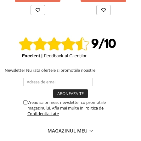
iPhone X
iPhone 8 Plus
iPhone 8
iPhone 7 Plus
iPhone 7
iPhone SE 2020 2nd
iPhone 6s Plus
Newsletter
Nu rata ofertele si promotiile noastre
iPhone SE 2022 3rd
iPhone 6 Plus
iPhone 6
Top Piese iPhone
Vreau sa primesc newsletter cu promotiile
magazinului. Afla mai multe in
Politica de
Baterie iPhone
Confidentialitate
Display iPhone
Housing iPhone
MAGAZINUL MEU
iPhone 6s