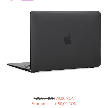
A2159 (Retina 13” 2019)
A2251 (Retina 13” 2020)
A2289 (Retina 13” 2020)
A2338 (M1/M2 13” 2020-2022)
A2442 (M1 14” 2021)
A2485 (M1 16” 2021)
A2779 (M2 14” 2023)
A2918 (M3 14” 2023)
A2992 (M3 14” 2023)
Top Piese Mac
Baterii MacBook
Placi de baza
Incarcatoare MacBook
Display MacBook
Tastatura MacBook
MacBook Air
129,00 RON
79,00 RON
A1369 (13” 2010-2011)
Economisesti:
50,00
RON