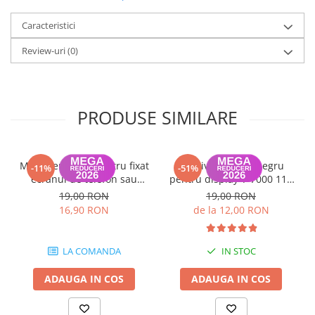
Lista modele laptop compatibile:
Caracteristici
A2141 2019 16-inch
Review-uri
(0)
PRODUSE SIMILARE
Mini menghina pentru fixat
Adeziv Zhanlida negru
-11%
-51%
ecranul de telefon sau
pentru display T-7000 110
tableta (1 bucata)
ml
19,00 RON
19,00 RON
16,90 RON
de la 12,00 RON
LA COMANDA
IN STOC
ADAUGA IN COS
ADAUGA IN COS