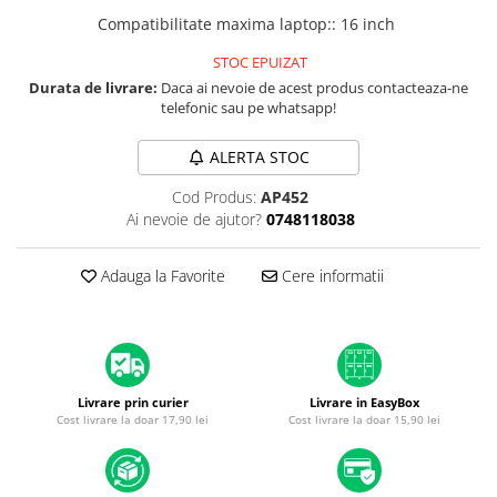
iPad mini (2nd gen)
iPhone XS
Compatibilitate maxima laptop:
:
16 inch
A2179 (13” 2020)
iPad mini (3rd gen)
iPhone XR
A2337 (M1 13” 2020)
iPad mini (4th gen - 2015)
STOC EPUIZAT
iPhone X
A2681 (M2 13” 2022)
iPad mini (5th gen - 2019)
Durata de livrare:
Daca ai nevoie de acest produs contacteaza-ne
telefonic sau pe whatsapp!
A2941 (M2 15” 2023)
iPhone 8 Plus
iPad mini (6th gen - 2021)
A3113 (M3 13” 2024)
iPhone 8
ALERTA STOC
A3240 (M4 13” 2025)
iPhone 7 Plus
Cod Produs:
AP452
MacBook Pro
iPhone 7
Ai nevoie de ajutor?
0748118038
A1278 (Unibody 13” 2009-2012)
iPhone SE 2020 2nd
A1286 (Unibody 15” 2008-2012)
Adauga la Favorite
Cere informatii
iPhone 6s Plus
A1297 (Unibody 17” 2009-2011)
iPhone SE 2022 3rd
MacBook
iPhone 6 Plus
A1342 (Unibody 13” 2009-2010)
A1534 (Retina 12” 2015-2017)
iPhone 6
Livrare prin curier
Livrare in EasyBox
Top Piese iPhone
Cost livrare la doar 17,90 lei
Cost livrare la doar 15,90 lei
Baterie iPhone
Display iPhone