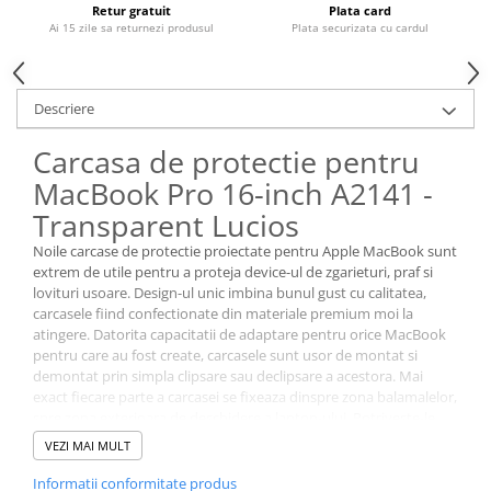
Retur gratuit
Plata card
Housing iPhone
Ai 15 zile sa returnezi produsul
Plata securizata cu cardul
iPhone 6s
Descriere
Carcasa de protectie pentru
MacBook Pro 16-inch A2141 -
Transparent Lucios
Noile carcase de protectie proiectate pentru Apple MacBook sunt
extrem de utile pentru a proteja device-ul de zgarieturi, praf si
lovituri usoare. Design-ul unic imbina bunul gust cu calitatea,
carcasele fiind confectionate din materiale premium moi la
atingere. Datorita capacitatii de adaptare pentru orice MacBook
pentru care au fost create, carcasele sunt usor de montat si
demontat prin simpla clipsare sau declipsare a acestora. Mai
exact fiecare parte a carcasei se fixeaza dinspre zona balamalelor,
spre zona exterioara de deschidere a laptop-ului. Potriveste-le
perfect pe carcasa si apoi clipseaza-le! Curatarea carcaselor de
VEZI MAI MULT
protectie se poate face destul de usor, prin simpla stergere cu o
laveta umeda.
Informatii conformitate produs