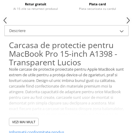
Housing iPhone
Retur gratuit
Plata card
Ai 15 zile sa returnezi produsul
Plata securizata cu cardul
iPhone 6s
Descriere
Carcasa de protectie pentru
MacBook Pro 15-inch A1398 -
Transparent Lucios
Noile carcase de protectie proiectate pentru Apple MacBook sunt
extrem de utile pentru a proteja device-ul de zgarieturi, praf si
lovituri usoare. Design-ul unic imbina bunul gust cu calitatea,
carcasele fiind confectionate din materiale premium moi la
atingere. Datorita capacitatii de adaptare pentru orice MacBook
pentru care au fost create, carcasele sunt usor de montat si
demontat prin simpla clipsare sau declipsare a acestora. Mai
exact fiecare parte a carcasei se fixeaza dinspre zona balamalelor,
spre zona exterioara de deschidere a laptop-ului. Potriveste-le
perfect pe carcasa si apoi clipseaza-le! Curatarea carcaselor de
VEZI MAI MULT
protectie se poate face destul de usor, prin simpla stergere cu o
laveta umeda.
Informatii conformitate produs