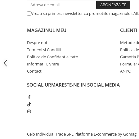
iPhone 13 Pro Max
Vreau sa primesc newsletter cu promotiile magazinului. Af
iPhone 13 Pro
iPhone 13
MAGAZINUL MEU
CLIENTI
iPhone 13 mini
Despre noi
Metode de
iPhone 12 Pro Max
Termeni si Conditii
Politica d
iPhone 12 Pro
Politica de Confidentialitate
Garantia 
Informatii Livrare
Formular 
iPhone 12
Contact
ANPC
iPhone 12 mini
iPhone 11 Pro Max
SOCIAL
URMARESTE-NE IN SOCIAL MEDIA
iPhone 11 Pro
iPhone 11
iPhone XS Max
iPhone XS
iPhone XR
Celo Individual Trade SRL
Platforma E-commerce by Gomag