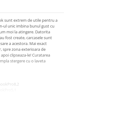
k sunt extrem de utile pentru a
ign-ul unic imbina bunul gust cu
ium moi la atingere. Datorita
u fost create, carcasele sunt
sare a acestora. Mai exact
r, spre zona exterioara de
 apoi clipseaza-le! Curatarea
impla stergere cu o laveta
BookPro8,2
ookPro5,1
5,4
ookPro6,2
ookPro9,1