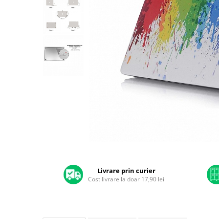
A2159 (Retina 13” 2019)
A2251 (Retina 13” 2020)
A2289 (Retina 13” 2020)
A2338 (M1/M2 13” 2020-2022)
A2442 (M1 14” 2021)
A2485 (M1 16” 2021)
A2779 (M2 14” 2023)
A2918 (M3 14” 2023)
A2992 (M3 14” 2023)
Top Piese Mac
Baterii MacBook
Placi de baza
Distribuie
Incarcatoare MacBook
pe
Display MacBook
Facebook
Livrare prin curier
Cost livrare la doar 17,90 lei
Tastatura MacBook
MacBook Air
A1369 (13” 2010-2011)