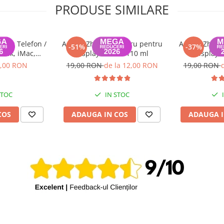
PRODUSE SIMILARE
ntru Telefon /
Adeziv Zhanlida negru pentru
Adeziv Zhanl
-51%
-37%
Book, iMac,
display T-7000 110 ml
display 
metru 44mm,
,00 RON
19,00 RON
de la 12,00 RON
19,00 RON
ru
STOC
IN STOC
COS
ADAUGA IN COS
ADAUGA I