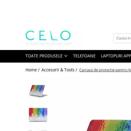
Toate Produsele
Laptopuri Apple
Telefoane
Piese & Accesorii MacBook
MacBook Pro Retina
TOATE PRODUSELE
TELEFOANE
LAPTOPURI APP
A1398 (Retina 15” 2012-2015)
Home /
Accesorii & Tools /
Carcasa de protectie pentru 
A1425 (Retina 13” 2012-2013)
A1502 (Retina 13” 2013-2015)
A1706 (Retina 13” 2016-2017)
A1707 (Retina 15” 2016-2017)
A1708 (Retina 13” 2016-2017)
A1989 (Retina 13” 2018-2019)
A1990 (Retina 15” 2018-2019)
A2141 (Retina 16” 2019)