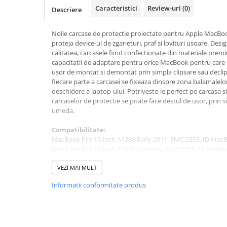
A1370 (11” 2010-2011)
Caracteristici
Review-uri
(0)
Descriere
A1465 (11” 2012-2015)
A1466 (13” 2012-2017)
Noile carcase de protectie proiectate pentru Apple MacBoo
A1932 (13” 2018-2019)
proteja device-ul de zgarieturi, praf si lovituri usoare. Des
calitatea, carcasele fiind confectionate din materiale prem
A2179 (13” 2020)
capacitatii de adaptare pentru orice MacBook pentru care a
A2337 (M1 13” 2020)
usor de montat si demontat prin simpla clipsare sau declip
fiecare parte a carcasei se fixeaza dinspre zona balamalelo
A2681 (M2 13” 2022)
deschidere a laptop-ului. Potriveste-le perfect pe carcasa si
A2941 (M2 15” 2023)
carcaselor de protectie se poate face destul de usor, prin s
A3113 (M3 13” 2024)
umeda.
A3240 (M4 13” 2025)
Compatibilitate:
MacBook Pro
MacBook Pro 15-inch A1286 Early 2011, EMC 2353, ID Mac
MacBook Pro 15-inch A1286 Unibody, EMC 2255, ID MacB
A1278 (Unibody 13” 2009-2012)
MacBook Pro 15-inch A1286 SD, EMC 2324, ID MacBookPro
A1286 (Unibody 15” 2008-2012)
MacBook Pro 15-inch A1286 Mid-2010, EMC 2353, ID MacB
VEZI MAI MULT
A1297 (Unibody 17” 2009-2011)
MacBook Pro 15-inch A1286 Mid-2012, EMC 2556, ID MacB
Informatii conformitate produs
MacBook
A1342 (Unibody 13” 2009-2010)
A1534 (Retina 12” 2015-2017)