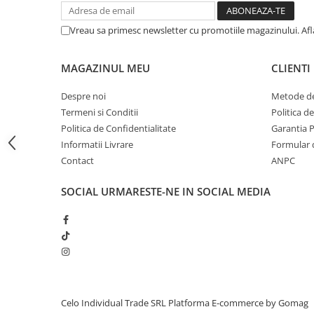
iPhone 13 Pro Max
Vreau sa primesc newsletter cu promotiile magazinului. Af
iPhone 13 Pro
iPhone 13
MAGAZINUL MEU
CLIENTI
iPhone 13 mini
Despre noi
Metode de
iPhone 12 Pro Max
Termeni si Conditii
Politica d
iPhone 12 Pro
Politica de Confidentialitate
Garantia 
Informatii Livrare
Formular 
iPhone 12
Contact
ANPC
iPhone 12 mini
iPhone 11 Pro Max
SOCIAL
URMARESTE-NE IN SOCIAL MEDIA
iPhone 11 Pro
iPhone 11
iPhone XS Max
iPhone XS
iPhone XR
Celo Individual Trade SRL
Platforma E-commerce by Gomag