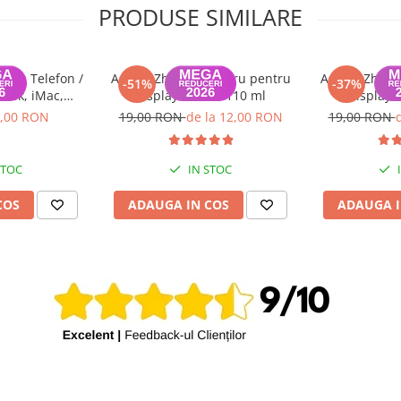
PRODUSE SIMILARE
ntru Telefon /
Adeziv Zhanlida negru pentru
Adeziv Zhanl
-51%
-37%
Book, iMac,
display T-7000 110 ml
display 
metru 44mm,
,00 RON
19,00 RON
de la 12,00 RON
19,00 RON
ru
STOC
IN STOC
COS
ADAUGA IN COS
ADAUGA I