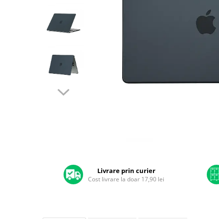
A2159 (Retina 13” 2019)
A2251 (Retina 13” 2020)
A2289 (Retina 13” 2020)
A2338 (M1/M2 13” 2020-2022)
A2442 (M1 14” 2021)
A2485 (M1 16” 2021)
A2779 (M2 14” 2023)
A2918 (M3 14” 2023)
A2992 (M3 14” 2023)
Top Piese Mac
Baterii MacBook
Placi de baza
Distribuie
Incarcatoare MacBook
pe
Display MacBook
Facebook
Livrare prin curier
Cost livrare la doar 17,90 lei
Tastatura MacBook
MacBook Air
A1369 (13” 2010-2011)