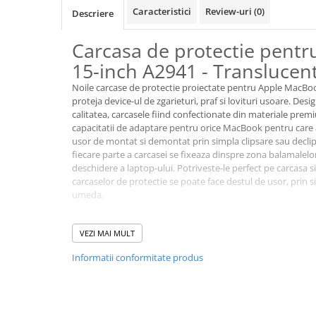
A1370 (11” 2010-2011)
Caracteristici
Review-uri
(0)
Descriere
A1465 (11” 2012-2015)
A1466 (13” 2012-2017)
Carcasa de protectie pentr
A1932 (13” 2018-2019)
15-inch A2941 - Translucen
A2179 (13” 2020)
Noile carcase de protectie proiectate pentru Apple MacBoo
A2337 (M1 13” 2020)
proteja device-ul de zgarieturi, praf si lovituri usoare. Des
A2681 (M2 13” 2022)
calitatea, carcasele fiind confectionate din materiale prem
capacitatii de adaptare pentru orice MacBook pentru care a
A2941 (M2 15” 2023)
usor de montat si demontat prin simpla clipsare sau declip
A3113 (M3 13” 2024)
fiecare parte a carcasei se fixeaza dinspre zona balamalelo
deschidere a laptop-ului. Potriveste-le perfect pe carcasa si
A3240 (M4 13” 2025)
carcaselor de protectie se poate face destul de usor, prin s
MacBook Pro
umeda.
A1278 (Unibody 13” 2009-2012)
Lista modele laptop compatibile:
A1286 (Unibody 15” 2008-2012)
VEZI MAI MULT
A2941 15-inch (M2 2023)
A1297 (Unibody 17” 2009-2011)
Informatii conformitate produs
MacBook
A1342 (Unibody 13” 2009-2010)
A1534 (Retina 12” 2015-2017)