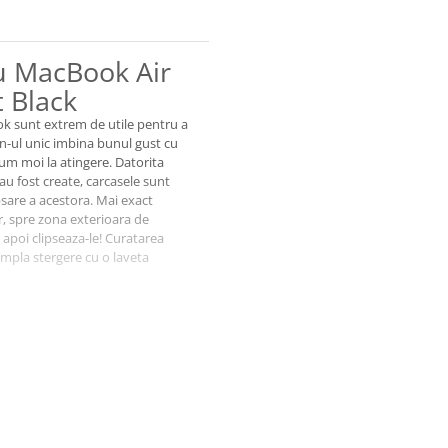
u MacBook Air
t Black
k sunt extrem de utile pentru a
ign-ul unic imbina bunul gust cu
ium moi la atingere. Datorita
u fost create, carcasele sunt
sare a acestora. Mai exact
r, spre zona exterioara de
 apoi clipseaza-le! Curatarea
impla stergere cu o laveta