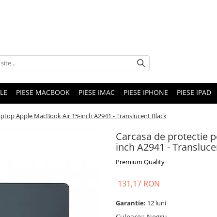
LE
PIESE MACBOOK
PIESE IMAC
PIESE IPHONE
PIESE IPAD
aptop Apple MacBook Air 15-inch A2941 - Translucent Black
Carcasa de protectie 
inch A2941 - Transluce
Premium Quality
131,17 RON
Garantie:
12 luni
Culoare:
:
Negru