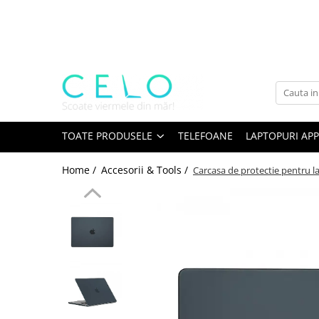
Toate Produsele
Laptopuri Apple
Telefoane
Piese & Accesorii MacBook
MacBook Pro Retina
TOATE PRODUSELE
TELEFOANE
LAPTOPURI APP
A1398 (Retina 15” 2012-2015)
Home /
Accesorii & Tools /
Carcasa de protectie pentru l
A1425 (Retina 13” 2012-2013)
A1502 (Retina 13” 2013-2015)
A1706 (Retina 13” 2016-2017)
A1707 (Retina 15” 2016-2017)
A1708 (Retina 13” 2016-2017)
A1989 (Retina 13” 2018-2019)
A1990 (Retina 15” 2018-2019)
A2141 (Retina 16” 2019)