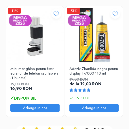
-11%
-51%
Mini menghina pentru fixat
Adeziv Zhanlida negru pentru
ecranul de telefon sau tableta
display T-7000 110 ml
(1 bucata)
19,00 RON
de la 12,00 RON
19,00 RON
16,90 RON
IN STOC
Adauga in cos
Adauga in cos