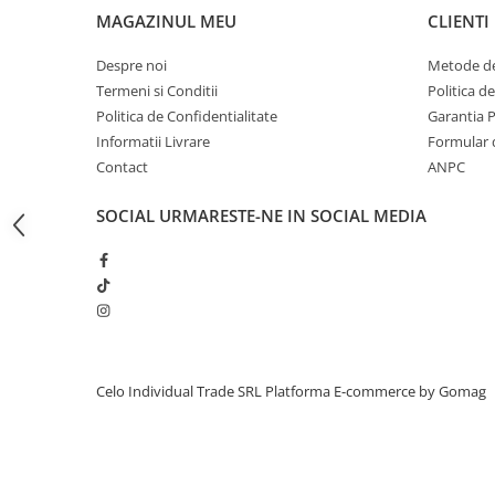
MAGAZINUL MEU
CLIENTI
iPhone 13 Pro Max
iPhone 13 Pro
Despre noi
Metode de
Termeni si Conditii
Politica d
iPhone 13
Politica de Confidentialitate
Garantia 
iPhone 13 mini
Informatii Livrare
Formular 
iPhone 12 Pro Max
Contact
ANPC
iPhone 12 Pro
SOCIAL
URMARESTE-NE IN SOCIAL MEDIA
iPhone 12
iPhone 12 mini
iPhone 11 Pro Max
iPhone 11 Pro
iPhone 11
Celo Individual Trade SRL
Platforma E-commerce by Gomag
iPhone XS Max
iPhone XS
iPhone XR