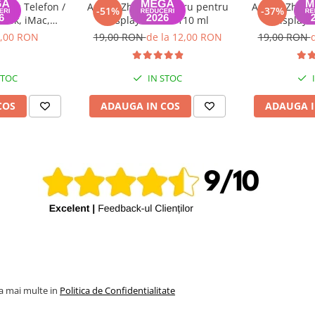
ntru Telefon /
Adeziv Zhanlida negru pentru
Adeziv Zhanl
-51%
-37%
Book, iMac,
display T-7000 110 ml
display 
metru 44mm,
,00 RON
19,00 RON
de la 12,00 RON
19,00 RON
ru
STOC
IN STOC
COS
ADAUGA IN COS
ADAUGA I
la mai multe in
Politica de Confidentialitate