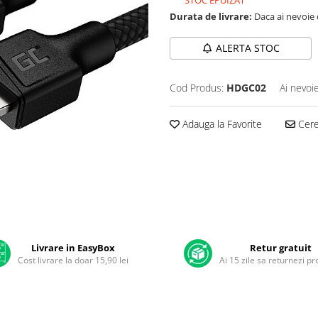
STOC EPUIZAT
Durata de livrare:
Daca ai nevoie 
ALERTA STOC
Cod Produs:
HDGC02
Ai nevoi
Adauga la Favorite
Cere 
Livrare in EasyBox
Retur gratuit
Cost livrare la doar 15,90 lei
Ai 15 zile sa returnezi p