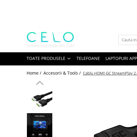
Toate Produsele
Laptopuri Apple
Telefoane
Piese & Accesorii MacBook
MacBook Pro Retina
TOATE PRODUSELE
TELEFOANE
LAPTOPURI APP
A1398 (Retina 15” 2012-2015)
Home /
Accesorii & Tools /
Cablu HDMI GC StreamPlay 2.0
A1425 (Retina 13” 2012-2013)
A1502 (Retina 13” 2013-2015)
A1706 (Retina 13” 2016-2017)
A1707 (Retina 15” 2016-2017)
A1708 (Retina 13” 2016-2017)
A1989 (Retina 13” 2018-2019)
A1990 (Retina 15” 2018-2019)
A2141 (Retina 16” 2019)