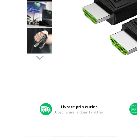
A2159 (Retina 13” 2019)
A2251 (Retina 13” 2020)
A2289 (Retina 13” 2020)
A2338 (M1/M2 13” 2020-2022)
A2442 (M1 14” 2021)
A2485 (M1 16” 2021)
A2779 (M2 14” 2023)
A2918 (M3 14” 2023)
A2992 (M3 14” 2023)
Top Piese Mac
Baterii MacBook
Placi de baza
Distribuie
Incarcatoare MacBook
pe
Display MacBook
Facebook
Livrare prin curier
Cost livrare la doar 17,90 lei
Tastatura MacBook
MacBook Air
A1369 (13” 2010-2011)