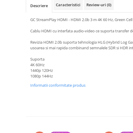
A1370 (11” 2010-2011)
Caracteristici
Review-uri
(0)
Descriere
A1465 (11” 2012-2015)
A1466 (13” 2012-2017)
GC StreamPlay HDMI - HDMI 2.0b 3 m 4K 60 Hz, Green Cell
A1932 (13” 2018-2019)
Cablu HDMI cu interfata audio-video ce suporta transfer d
A2179 (13” 2020)
A2337 (M1 13” 2020)
Revizia HDMI 2.0b suporta tehnologia HLG (Hybrid Log G
usoarea si mai rapida combinand semnalele SDR si HDR int
A2681 (M2 13” 2022)
A2941 (M2 15” 2023)
Suporta
A3113 (M3 13” 2024)
4K 60Hz
1440p 120Hz
A3240 (M4 13” 2025)
1080p 144Hz
MacBook Pro
Informatii conformitate produs
A1278 (Unibody 13” 2009-2012)
A1286 (Unibody 15” 2008-2012)
A1297 (Unibody 17” 2009-2011)
MacBook
A1342 (Unibody 13” 2009-2010)
A1534 (Retina 12” 2015-2017)