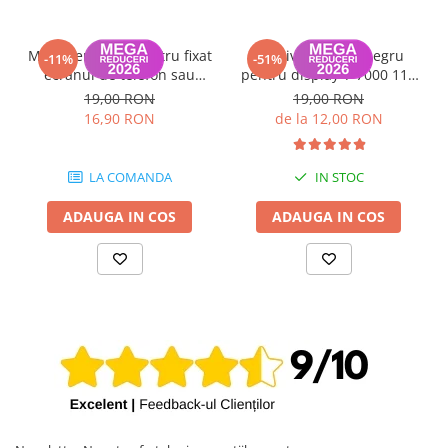
Mini menghina pentru fixat
Adeziv Zhanlida negru
-11%
-51%
ecranul de telefon sau
pentru display T-7000 110
tableta (1 bucata)
ml
19,00 RON
19,00 RON
16,90 RON
de la 12,00 RON
LA COMANDA
IN STOC
ADAUGA IN COS
ADAUGA IN COS