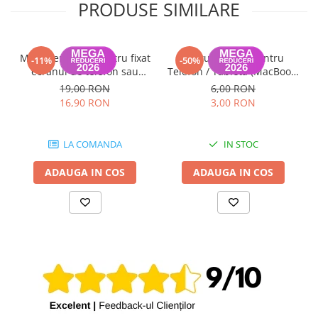
PRODUSE SIMILARE
Mini menghina pentru fixat
Ventuza sticla pentru
-11%
-50%
ecranul de telefon sau
Telefon / Tableta (MacBook,
tableta (1 bucata)
iMac, iPhone), diametru
19,00 RON
6,00 RON
44mm, Negru
16,90 RON
3,00 RON
LA COMANDA
IN STOC
ADAUGA IN COS
ADAUGA IN COS