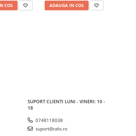
N COS
ADAUGA IN COS
ADAUG
SUPORT CLIENTI
LUNI - VINERI: 10 -
18
0748118038
suport@celo.ro