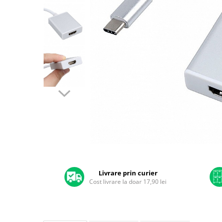
A2159 (Retina 13” 2019)
A2251 (Retina 13” 2020)
A2289 (Retina 13” 2020)
A2338 (M1/M2 13” 2020-2022)
A2442 (M1 14” 2021)
A2485 (M1 16” 2021)
A2779 (M2 14” 2023)
A2918 (M3 14” 2023)
A2992 (M3 14” 2023)
Top Piese Mac
Baterii MacBook
Placi de baza
Distribuie
Incarcatoare MacBook
pe
Display MacBook
Facebook
Livrare prin curier
Cost livrare la doar 17,90 lei
Tastatura MacBook
MacBook Air
A1369 (13” 2010-2011)