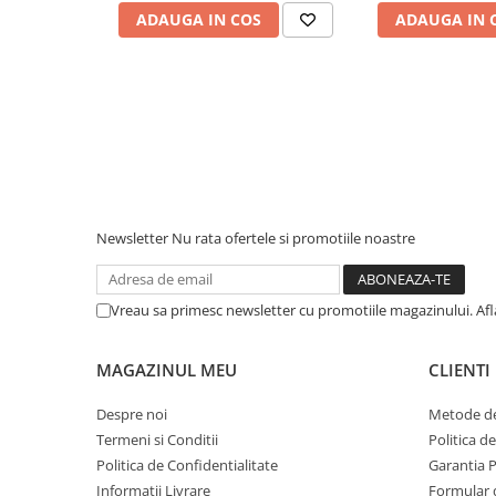
Piese & Accesorii iPhone
ADAUGA IN COS
ADAUGA IN 
iPhone 16 Pro Max
iPhone 16 Pro
iPhone 17 Pro
iPhone 15 Pro Max
iPhone 16 Plus
iPhone 17
Newsletter
Nu rata ofertele si promotiile noastre
iPhone 15 Pro
iPhone 16
Vreau sa primesc newsletter cu promotiile magazinului. Af
iPhone 15 Plus
iPhone 15
MAGAZINUL MEU
CLIENTI
iPhone 14 Pro Max
Despre noi
Metode de
iPhone 14 Pro
Termeni si Conditii
Politica d
iPhone 14 Plus
Politica de Confidentialitate
Garantia 
iPhone 14
Informatii Livrare
Formular 