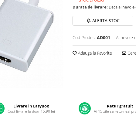
STOC EPUIZAT
Durata de livrare:
Daca ai nevoie 
ALERTA STOC
Cod Produs:
AD001
Ai nevoie 
Adauga la Favorite
Cere 
Livrare in EasyBox
Retur gratuit
Cost livrare la doar 15,90 lei
Ai 15 zile sa returnezi p