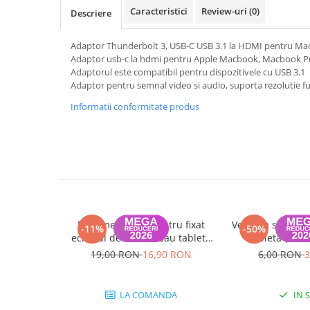
A1370 (11” 2010-2011)
Caracteristici
Review-uri
(0)
Descriere
A1465 (11” 2012-2015)
A1466 (13” 2012-2017)
Adaptor Thunderbolt 3, USB-C USB 3.1 la HDMI pentru Mac
A1932 (13” 2018-2019)
Adaptor usb-c la hdmi pentru Apple Macbook, Macbook Pro
Adaptorul este compatibil pentru dispozitivele cu USB 3.1
A2179 (13” 2020)
Adaptor pentru semnal video si audio, suporta rezolutie ful
A2337 (M1 13” 2020)
Informatii conformitate produs
A2681 (M2 13” 2022)
A2941 (M2 15” 2023)
A3113 (M3 13” 2024)
A3240 (M4 13” 2025)
MacBook Pro
A1278 (Unibody 13” 2009-2012)
A1286 (Unibody 15” 2008-2012)
Mini menghina pentru fixat
Ventuza sticla pe
-11%
-50%
ecranul de telefon sau tableta
Tableta (Mac
A1297 (Unibody 17” 2009-2011)
(1 bucata)
iPhone), dia
19,00 RON
16,90 RON
6,00 RON
3
MacBook
Neg
A1342 (Unibody 13” 2009-2010)
LA COMANDA
IN 
A1534 (Retina 12” 2015-2017)