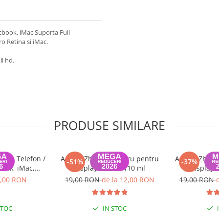
book, iMac Suporta Full
 Retina si iMac.
l hd.
PRODUSE SIMILARE
ntru Telefon /
Adeziv Zhanlida negru pentru
Adeziv Zhanl
-51%
-37%
Book, iMac,
display T-7000 110 ml
display 
metru 44mm,
,00 RON
19,00 RON
de la 12,00 RON
19,00 RON
ru
STOC
IN STOC