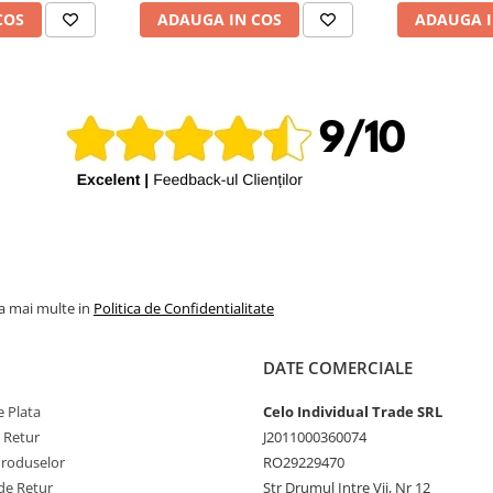
COS
ADAUGA IN COS
ADAUGA I
la mai multe in
Politica de Confidentialitate
DATE COMERCIALE
 Plata
Celo Individual Trade SRL
e Retur
J2011000360074
Produselor
RO29229470
de Retur
Str Drumul Intre Vii, Nr 12