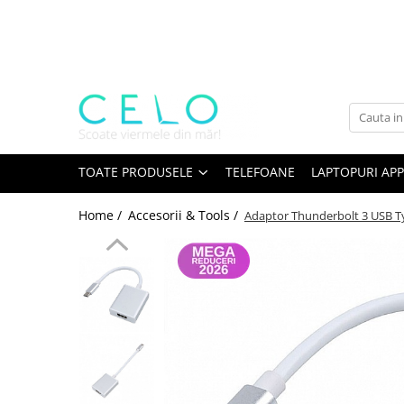
Toate Produsele
Laptopuri Apple
Telefoane
Piese & Accesorii MacBook
MacBook Pro Retina
TOATE PRODUSELE
TELEFOANE
LAPTOPURI APP
A1398 (Retina 15” 2012-2015)
Home /
Accesorii & Tools /
Adaptor Thunderbolt 3 USB Ty
A1425 (Retina 13” 2012-2013)
A1502 (Retina 13” 2013-2015)
A1706 (Retina 13” 2016-2017)
A1707 (Retina 15” 2016-2017)
A1708 (Retina 13” 2016-2017)
A1989 (Retina 13” 2018-2019)
A1990 (Retina 15” 2018-2019)
A2141 (Retina 16” 2019)