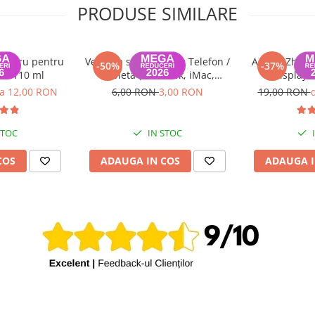
PRODUSE SIMILARE
rt USB-C.
bilă, rapidă și sigură!
 negru pentru
Ventuza sticla pentru Telefon /
Adeziv Zhanl
-50%
-37%
000 110 ml
Tableta (MacBook, iMac,
display 
iPhone), diametru 44mm,
la 12,00 RON
6,00 RON
3,00 RON
19,00 RON
Negru
STOC
IN STOC
COS
ADAUGA IN COS
ADAUGA I