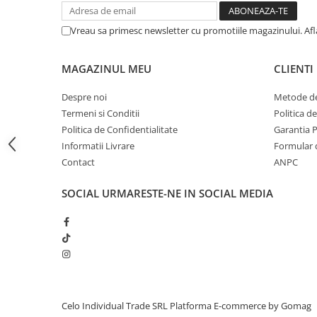
iPhone 13 Pro Max
Vreau sa primesc newsletter cu promotiile magazinului. Af
iPhone 13 Pro
iPhone 13
MAGAZINUL MEU
CLIENTI
iPhone 13 mini
Despre noi
Metode de
iPhone 12 Pro Max
Termeni si Conditii
Politica d
iPhone 12 Pro
Politica de Confidentialitate
Garantia 
Informatii Livrare
Formular 
iPhone 12
Contact
ANPC
iPhone 12 mini
iPhone 11 Pro Max
SOCIAL
URMARESTE-NE IN SOCIAL MEDIA
iPhone 11 Pro
iPhone 11
iPhone XS Max
iPhone XS
iPhone XR
Celo Individual Trade SRL
Platforma E-commerce by Gomag