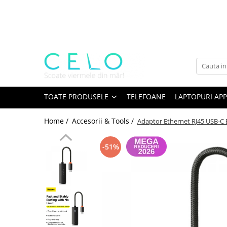
Toate Produsele
Laptopuri Apple
Telefoane
Piese & Accesorii MacBook
MacBook Pro Retina
TOATE PRODUSELE
TELEFOANE
LAPTOPURI APP
A1398 (Retina 15” 2012-2015)
Home /
Accesorii & Tools /
Adaptor Ethernet RJ45 USB-C
A1425 (Retina 13” 2012-2013)
A1502 (Retina 13” 2013-2015)
-51%
A1706 (Retina 13” 2016-2017)
A1707 (Retina 15” 2016-2017)
A1708 (Retina 13” 2016-2017)
A1989 (Retina 13” 2018-2019)
A1990 (Retina 15” 2018-2019)
A2141 (Retina 16” 2019)