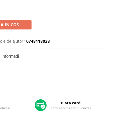
A IN COS
oie de ajutor?
0748118038
informatii
Plata card
rodusul
Plata securizata cu cardul