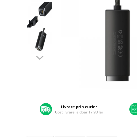
A2159 (Retina 13” 2019)
A2251 (Retina 13” 2020)
A2289 (Retina 13” 2020)
A2338 (M1/M2 13” 2020-2022)
A2442 (M1 14” 2021)
A2485 (M1 16” 2021)
A2779 (M2 14” 2023)
A2918 (M3 14” 2023)
A2992 (M3 14” 2023)
Top Piese Mac
Baterii MacBook
Placi de baza
Distribuie
Incarcatoare MacBook
pe
Display MacBook
Facebook
Livrare prin curier
Cost livrare la doar 17,90 lei
Tastatura MacBook
MacBook Air
A1369 (13” 2010-2011)