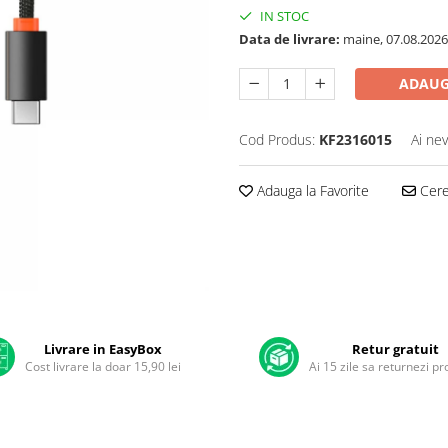
IN STOC
Data de livrare:
maine, 07.08.2026
ADAUG
Cod Produs:
KF2316015
Ai nev
Adauga la Favorite
Cere 
Livrare in EasyBox
Retur gratuit
Cost livrare la doar 15,90 lei
Ai 15 zile sa returnezi p