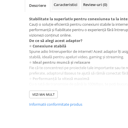
A1370 (11” 2010-2011)
Caracteristici
Review-uri
(0)
Descriere
A1465 (11” 2012-2015)
A1466 (13” 2012-2017)
Stabilitate la superlativ pentru conexiunea ta la int
A1932 (13” 2018-2019)
Cauți o soluție eficientă pentru conexiuni stabile la intern
performanță și fiabilitate pentru o experiență fără întreruperi
A2179 (13” 2020)
vizionezi conținut online.
A2337 (M1 13” 2020)
De ce să alegi acest adaptor?
⭐
Conexiune stabilă
A2681 (M2 13” 2022)
Spune adio întreruperilor de internet! Acest adaptor îți as
A2941 (M2 15” 2023)
stabilă, ideală pentru apeluri video, gaming și streaming.
A3113 (M3 13” 2024)
⭐
Ideal pentru muncă și relaxare
Fie că te concentrezi pe proiectele tale importante sau te 
A3240 (M4 13” 2025)
preferate, adaptorul Baseus te ajută să rămâi conectat făr
MacBook Pro
⭐
Performanță la viteză maximă
Cu o rată de transmisie de până la 100Mbps, te poți bucura
A1278 (Unibody 13” 2009-2012)
pentru a naviga pe internet sau a transfera fișiere rapid.
A1286 (Unibody 15” 2008-2012)
⭐
VEZI MAI MULT
Compatibilitate universală
A1297 (Unibody 17” 2009-2011)
Funcționează cu sisteme de operare populare precum Windo
Informatii conformitate produs
fiind compatibil cu toate dispozitivele dotate cu port USB-
MacBook
Specificații tehnice:
A1342 (Unibody 13” 2009-2010)
Material:
Aluminiu, rezistent și elegant;
Rată de transmisie:
10-100 Mbps;
A1534 (Retina 12” 2015-2017)
Temperatura de lucru:
0-55°C;