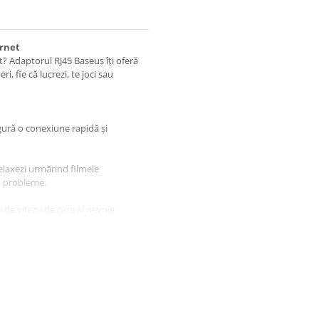
ernet
et? Adaptorul RJ45 Baseus îți oferă
, fie că lucrezi, te joci sau
igură o conexiune rapidă și
relaxezi urmărind filmele
ă probleme.
 de viteza de care ai nevoie
ws, Apple OS, Linux și Vista,
C.