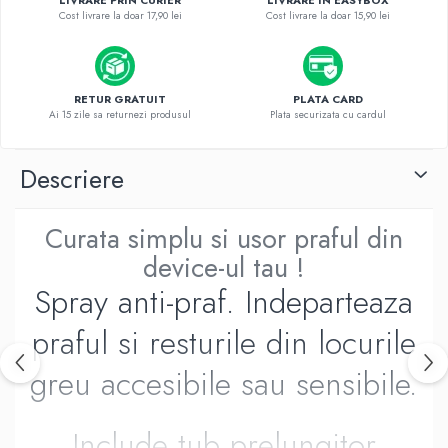
LIVRARE PRIN CURIER
LIVRARE IN EASYBOX
Housing iPhone
Cost livrare la doar 17,90 lei
Cost livrare la doar 15,90 lei
iPhone 6s
RETUR GRATUIT
PLATA CARD
Ai 15 zile sa returnezi produsul
Plata securizata cu cardul
Descriere
Curata simplu si usor praful din
device-ul tau !
Spray anti-praf. Indeparteaza
praful si resturile din locurile
greu accesibile sau sensibile.
Include tub prelungitor