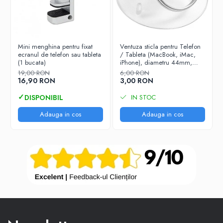
Mini menghina pentru fixat
Ventuza sticla pentru Telefon
ecranul de telefon sau tableta
/ Tableta (MacBook, iMac,
(1 bucata)
iPhone), diametru 44mm,
Negru
19,00 RON
6,00 RON
16,90 RON
3,00 RON
IN STOC
Adauga in cos
Adauga in cos