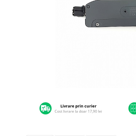
A2159 (Retina 13” 2019)
A2251 (Retina 13” 2020)
A2289 (Retina 13” 2020)
A2338 (M1/M2 13” 2020-2022)
A2442 (M1 14” 2021)
A2485 (M1 16” 2021)
A2779 (M2 14” 2023)
A2918 (M3 14” 2023)
A2992 (M3 14” 2023)
Top Piese Mac
Baterii MacBook
Placi de baza
Distribuie
Incarcatoare MacBook
pe
Display MacBook
Facebook
Livrare prin curier
Cost livrare la doar 17,90 lei
Tastatura MacBook
MacBook Air
A1369 (13” 2010-2011)