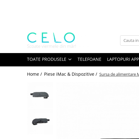
Toate Produsele
Laptopuri Apple
Telefoane
Piese & Accesorii MacBook
MacBook Pro Retina
TOATE PRODUSELE
TELEFOANE
LAPTOPURI APP
A1398 (Retina 15” 2012-2015)
Home /
Piese iMac & Dispozitive /
Sursa de alimentare 
A1425 (Retina 13” 2012-2013)
A1502 (Retina 13” 2013-2015)
A1706 (Retina 13” 2016-2017)
A1707 (Retina 15” 2016-2017)
A1708 (Retina 13” 2016-2017)
A1989 (Retina 13” 2018-2019)
A1990 (Retina 15” 2018-2019)
A2141 (Retina 16” 2019)