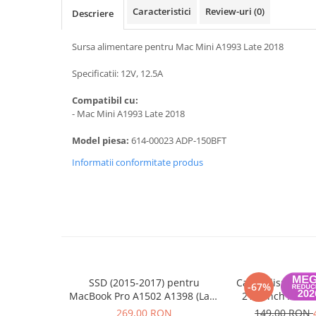
A1370 (11” 2010-2011)
Caracteristici
Review-uri
(0)
Descriere
A1465 (11” 2012-2015)
A1466 (13” 2012-2017)
Sursa alimentare pentru Mac Mini A1993 Late 2018
A1932 (13” 2018-2019)
Specificatii: 12V, 12.5A
A2179 (13” 2020)
A2337 (M1 13” 2020)
Compatibil cu:
- Mac Mini A1993 Late 2018
A2681 (M2 13” 2022)
A2941 (M2 15” 2023)
Model piesa:
614-00023 ADP-150BFT
A3113 (M3 13” 2024)
Informatii conformitate produs
A3240 (M4 13” 2025)
MacBook Pro
A1278 (Unibody 13” 2009-2012)
A1286 (Unibody 15” 2008-2012)
A1297 (Unibody 17” 2009-2011)
MacBook
SSD (2015-2017) pentru
Cablu display L
A1342 (Unibody 13” 2009-2010)
-67%
MacBook Pro A1502 A1398 (Late
21.5 inch A141
A1534 (Retina 12” 2015-2017)
2013 - 2015), MacBook Air
30/30 
269,00 RON
149,00 RON