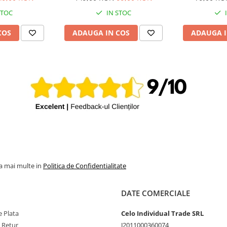
STOC
IN STOC
COS
ADAUGA IN COS
ADAUGA I
la mai multe in
Politica de Confidentialitate
DATE COMERCIALE
 Plata
Celo Individual Trade SRL
e Retur
J2011000360074