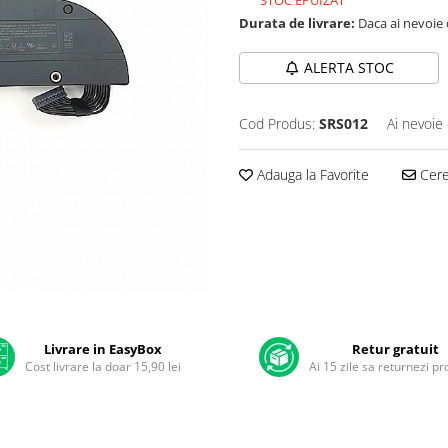
STOC EPUIZAT
Durata de livrare:
Daca ai nevoie 
ALERTA STOC
Cod Produs:
SRS012
Ai nevoie 
Adauga la Favorite
Cere 
Livrare in EasyBox
Retur gratuit
Cost livrare la doar 15,90 lei
Ai 15 zile sa returnezi p