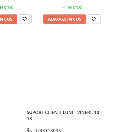
IN STOC
IN STOC
N COS
ADAUGA IN COS
ADAUG
SUPORT CLIENTI
LUNI - VINERI: 10 -
18
0748118038