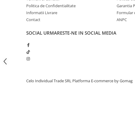
Politica de Confidentialitate
Garantia 
iPhone 13 Pro Max
Informatii Livrare
Formular 
iPhone 13 Pro
Contact
ANPC
iPhone 13
SOCIAL
URMARESTE-NE IN SOCIAL MEDIA
iPhone 13 mini
iPhone 12 Pro Max
iPhone 12 Pro
iPhone 12
iPhone 12 mini
Celo Individual Trade SRL
Platforma E-commerce by Gomag
iPhone 11 Pro Max
iPhone 11 Pro
iPhone 11
iPhone XS Max
iPhone XS
iPhone XR