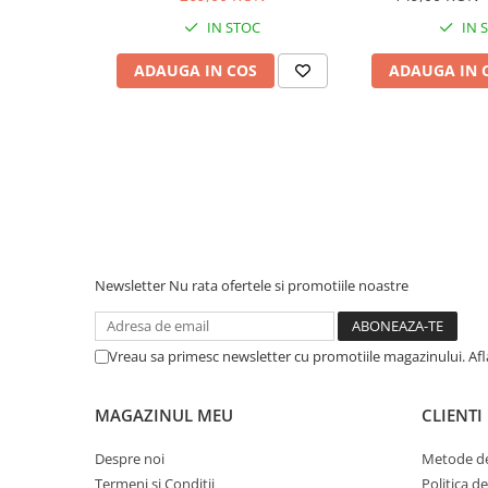
A1465 A1466 (2013 - 2017) - 256
Piese & Accesorii iPhone
IN STOC
IN 
GB
iPhone 16 Pro Max
ADAUGA IN COS
ADAUGA IN 
iPhone 16 Pro
iPhone 17 Pro
iPhone 15 Pro Max
iPhone 16 Plus
iPhone 17
iPhone 15 Pro
iPhone 16
Newsletter
Nu rata ofertele si promotiile noastre
iPhone 15 Plus
iPhone 15
Vreau sa primesc newsletter cu promotiile magazinului. Af
iPhone 14 Pro Max
iPhone 14 Pro
MAGAZINUL MEU
CLIENTI
iPhone 14 Plus
Despre noi
Metode de
iPhone 14
Termeni si Conditii
Politica d