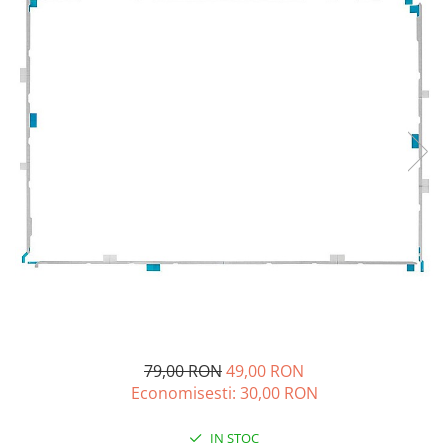
A2159 (Retina 13” 2019)
A2251 (Retina 13” 2020)
A2289 (Retina 13” 2020)
A2338 (M1/M2 13” 2020-2022)
A2442 (M1 14” 2021)
A2485 (M1 16” 2021)
A2779 (M2 14” 2023)
A2918 (M3 14” 2023)
A2992 (M3 14” 2023)
Top Piese Mac
Baterii MacBook
Placi de baza
Incarcatoare MacBook
Display MacBook
79,00 RON
49,00 RON
Tastatura MacBook
Economisesti:
30,00
RON
MacBook Air
A1369 (13” 2010-2011)
IN STOC