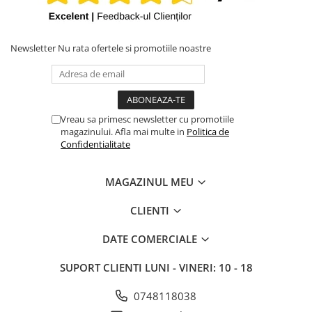
iPhone X
iPhone 8 Plus
Newsletter
Nu rata ofertele si promotiile noastre
iPhone 8
iPhone 7 Plus
iPhone 7
iPhone SE 2020 2nd
Vreau sa primesc newsletter cu promotiile
magazinului. Afla mai multe in
Politica de
iPhone 6s Plus
Confidentialitate
iPhone SE 2022 3rd
iPhone 6 Plus
MAGAZINUL MEU
iPhone 6
CLIENTI
Top Piese iPhone
DATE COMERCIALE
Baterie iPhone
Display iPhone
SUPORT CLIENTI
LUNI - VINERI: 10 - 18
Housing iPhone
0748118038
iPhone 6s